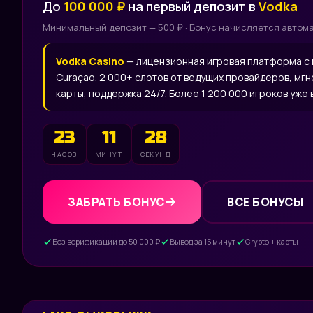
До
100 000 ₽
на первый депозит в
Vodka
Минимальный депозит — 500 ₽ · Бонус начисляется автом
Vodka Casino
— лицензионная игровая платформа с
Curaçao. 2 000+ слотов от ведущих провайдеров, мгн
карты, поддержка 24/7. Более 1 200 000 игроков уже 
23
11
26
ЧАСОВ
МИНУТ
СЕКУНД
ЗАБРАТЬ БОНУС
ВСЕ БОНУСЫ
Без верификации до 50 000 ₽
Вывод за 15 минут
Crypto + карты