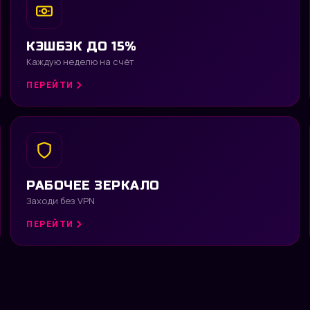
КЭШБЭК ДО 15%
Каждую неделю на счёт
ПЕРЕЙТИ
РАБОЧЕЕ ЗЕРКАЛО
Заходи без VPN
ПЕРЕЙТИ