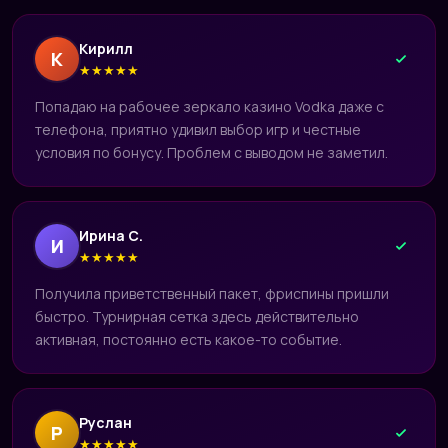
Кирилл
К
★
★
★
★
★
Попадаю на рабочее зеркало казино Vodka даже с
телефона, приятно удивил выбор игр и честные
условия по бонусу. Проблем с выводом не заметил.
Ирина С.
И
★
★
★
★
★
Получила приветственный пакет, фриспины пришли
быстро. Турнирная сетка здесь действительно
активная, постоянно есть какое-то событие.
Руслан
Р
★
★
★
★
★