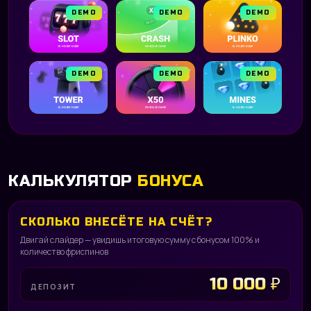
DEMO
DEMO
DEMO
DEMO
DEMO
DEMO
КАЛЬКУЛЯТОР
БОНУСА
СКОЛЬКО ВНЕСЁТЕ НА СЧЁТ?
Двигай слайдер — увидишь итоговую сумму с бонусом 100% и
количество фриспинов
10 000 ₽
ДЕПОЗИТ