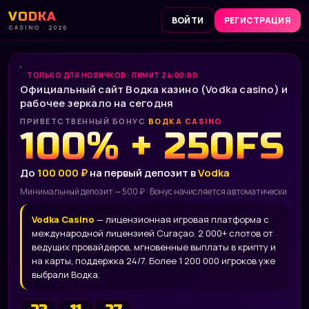
VODKA
ВОЙТИ
РЕГИСТРАЦИЯ
CASINO · 2026
ТОЛЬКО ДЛЯ НОВИЧКОВ · ЛИМИТ 24:00:00
Официальный сайт Водка казино (Vodka casino) и
рабочее зеркало на сегодня
ПРИВЕТСТВЕННЫЙ БОНУС
ВОДКА CASINO
100% + 250FS
До
100 000 ₽
на первый депозит в
Vodka
Минимальный депозит — 500 ₽ · Бонус начисляется автоматически
Vodka Casino
— лицензионная игровая платформа с
международной лицензией Curaçao. 2 000+ слотов от
ведущих провайдеров, мгновенные выплаты в крипту и
на карты, поддержка 24/7. Более 1 200 000 игроков уже
выбрали Водка.