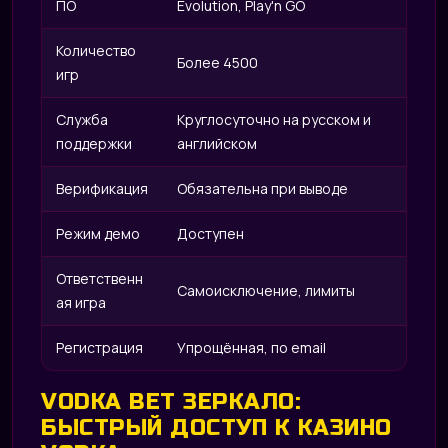
ПО
Evolution, Play'n GO
Количество
Более 4500
игр
Служба
Круглосуточно на русском и
поддержки
английском
Верификация
Обязательна при выводе
Режим демо
Доступен
Ответственн
Самоисключение, лимиты
ая игра
Регистрация
Упрощённая, по email
VODKA BET ЗЕРКАЛО:
БЫСТРЫЙ ДОСТУП К КАЗИНО