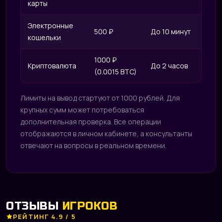
карты
Электронные
500 ₽
До 10 минут
кошельки
1000 ₽
Криптовалюта
До 2 часов
(0.0015 BTC)
Лимиты на вывод стартуют от 1000 рублей. Для
крупных сумм может потребоваться
дополнительная проверка. Все операции
отображаются в личном кабинете, а консультанты
отвечают на вопросы в реальном времени.
ОТЗЫВЫ
ИГРОКОВ
РЕЙТИНГ 4.9 / 5