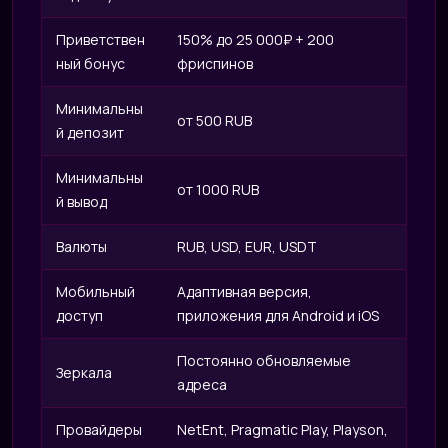
Приветствен
150% до 25 000₽ + 200
ный бонус
фриспинов
OD
Минимальны
от 500 RUB
й депозит
Минимальны
от 1000 RUB
й вывод
Валюты
RUB, USD, EUR, USDT
Мобильный
Адаптивная версия,
доступ
приложения для Android и iOS
Постоянно обновляемые
Зеркала
адреса
Провайдеры
NetEnt, Pragmatic Play, Playson,