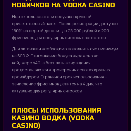
НОВИЧКОВ НА VODKA CASINO
Новые пользователи получают крупный
приветственный пакет. После регистрации доступно
150% на первый депозит до 25 000 рублей и 200
фриспинов для популярных игровых автоматов.
Для активации необходимо пополнить счет минимум
на 500 ₽. Отыгрывание бонуса выражено во
вейджере x40, а бесплатные вращения
предоставляются в проверенных слотах крупных
провайдеров. Ограничен срок использования –
зачисление фриспинов делится на 4 дня, что
актуально для регулярных игроков.
ПЛЮСЫ ИСПОЛЬЗОВАНИЯ
КАЗИНО ВОДКА (VODKA
CASINO)