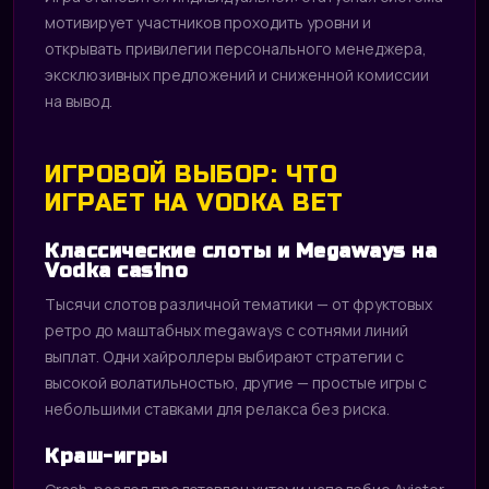
мотивирует участников проходить уровни и
открывать привилегии персонального менеджера,
эксклюзивных предложений и сниженной комиссии
на вывод.
ИГРОВОЙ ВЫБОР: ЧТО
ИГРАЕТ НА VODKA BET
Классические слоты и Megaways на
Vodka casino
Тысячи слотов различной тематики — от фруктовых
ретро до маштабных megaways с сотнями линий
выплат. Одни хайроллеры выбирают стратегии с
высокой волатильностью, другие — простые игры с
небольшими ставками для релакса без риска.
Краш-игры