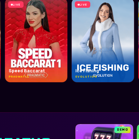
LIVE
LIVE
OD
Speed Baccarat
Ice Fishing
PRAGMATIC
EVOLUTION
DEMO