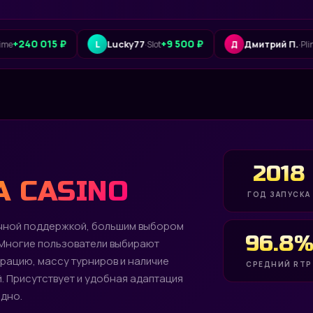
015 ₽
+9 500 ₽
+67 32
Lucky77
Дмитрий П.
L
·
Slot
Д
·
Plinko
2018
A CASINO
ГОД ЗАПУСКА
ычной поддержкой, большим выбором
96.8
 Многие пользователи выбирают
рацию, массу турниров и наличие
СРЕДНИЙ RTP
. Присутствует и удобная адаптация
одно.