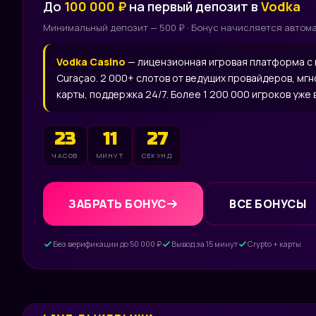
До
100 000 ₽
на первый депозит в
Vodka
Минимальный депозит — 500 ₽ · Бонус начисляется автом
Vodka Casino
— лицензионная игровая платформа с
Curaçao. 2 000+ слотов от ведущих провайдеров, мгн
карты, поддержка 24/7. Более 1 200 000 игроков уже 
23
11
25
ЧАСОВ
МИНУТ
СЕКУНД
ЗАБРАТЬ БОНУС
ВСЕ БОНУСЫ
Без верификации до 50 000 ₽
Вывод за 15 минут
Crypto + карты