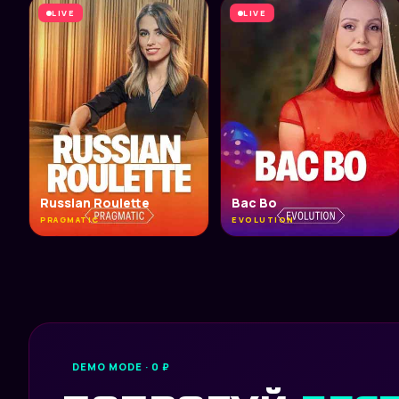
LIVE
LIVE
V
Russian Roulette
Bac Bo
PRAGMATIC
EVOLUTION
DEMO MODE · 0 ₽