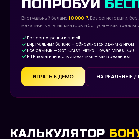
ПОПРОБУЙ
БЕС
Виртуальный баланс
10 000 ₽
. Без регистрации, без
механики, мультипликаторы и бонусы — как в реально
Без регистрации и e-mail
Виртуальный баланс — обновляется одним кликом
Все режимы — Slot, Crash, Plinko, Tower, Mines, X50
RTP, волатильность и механики — как в реальной
ИГРАТЬ В ДЕМО
НА РЕАЛЬНЫЕ Д
КАЛЬКУЛЯТОР
БОН