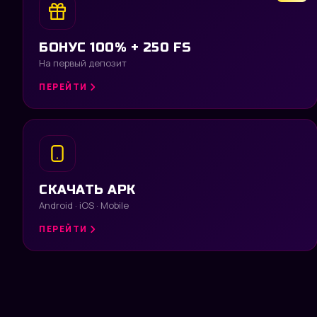
БОНУС 100% + 250 FS
На первый депозит
ПЕРЕЙТИ
СКАЧАТЬ APK
Android · iOS · Mobile
ПЕРЕЙТИ