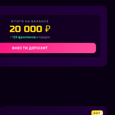
ИТОГО НА БАЛАНСЕ
20 000 ₽
+
125 фриспинов
в подарок
ВНЕСТИ ДЕПОЗИТ
HOT