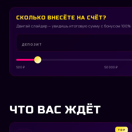
СКОЛЬКО ВНЕСЁТЕ НА СЧЁТ?
Двигай слайдер — увидишь итоговую сумму с бонусом 100%
ДЕПОЗИТ
500 ₽
50 000 ₽
ЧТО ВАС ЖДЁТ
TOP