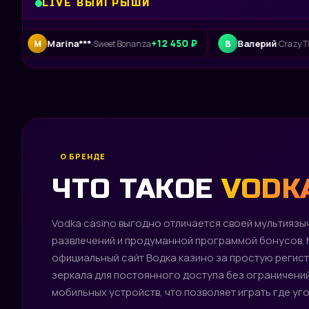
LIVE ВЫИГРЫШИ
+12 450 ₽
+240 
Marina***
Валерий
·
Sweet Bonanza
В
·
Crazy Time
О БРЕНДЕ
ЧТО ТАКОЕ
VODK
Vodka casino выгодно отличается своей мультияз
развлечений и продуманной программой бонусов.
официальный сайт Водка казино за простую регист
зеркала для постоянного доступа без ограничений
мобильных устройств, что позволяет играть где уг