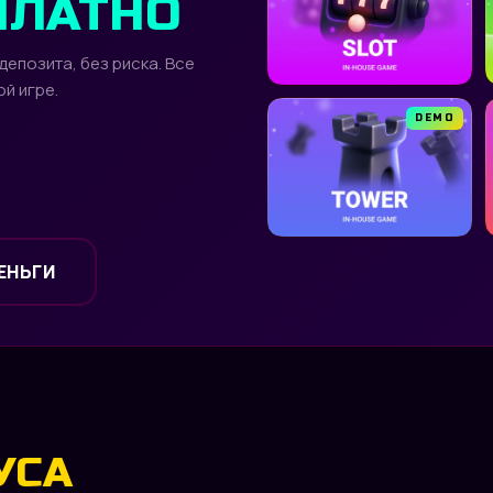
ПЛАТНО
 депозита, без риска. Все
й игре.
DEMO
ЕНЬГИ
УСА