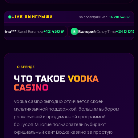
LIVE ВЫИГРЫШИ
за последний час ·
14 218 540 ₽
+12 450 ₽
+240 015 ₽
*
Валерий
·
Sweet Bonanza
·
Crazy Time
В
L
О БРЕНДЕ
ЧТО ТАКОЕ
VODKA
CASINO
Vodka casino выгодно отличается своей
мультиязычной поддержкой, большим выбором
развлечений и продуманной программой
бонусов. Многие пользователи выбирают
официальный сайт Водка казино за простую