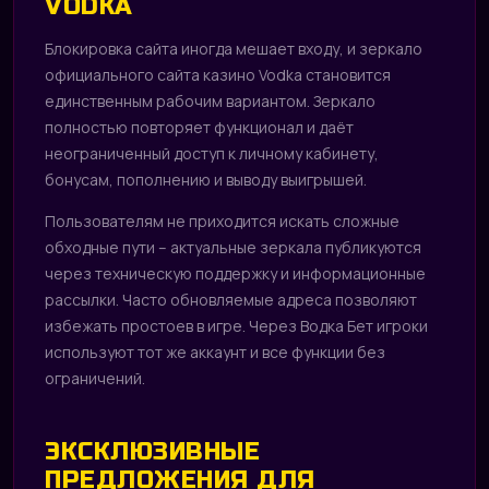
VODKA
Блокировка сайта иногда мешает входу, и зеркало
официального сайта казино Vodka становится
единственным рабочим вариантом. Зеркало
полностью повторяет функционал и даёт
неограниченный доступ к личному кабинету,
бонусам, пополнению и выводу выигрышей.
Пользователям не приходится искать сложные
обходные пути – актуальные зеркала публикуются
через техническую поддержку и информационные
рассылки. Часто обновляемые адреса позволяют
избежать простоев в игре. Через Водка Бет игроки
используют тот же аккаунт и все функции без
ограничений.
ЭКСКЛЮЗИВНЫЕ
ПРЕДЛОЖЕНИЯ ДЛЯ