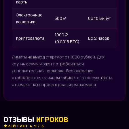
карты
Электронные
500 ₽
До 10 минут
кошельки
1000 ₽
Криптовалюта
До 2 часов
(0.0015 BTC)
Лимиты на вывод стартуют от 1000 рублей. Для
крупных сумм может потребоваться
дополнительная проверка. Все операции
отображаются в личном кабинете, а консультанты
отвечают на вопросы в реальном времени.
ОТЗЫВЫ
ИГРОКОВ
РЕЙТИНГ 4.9 / 5