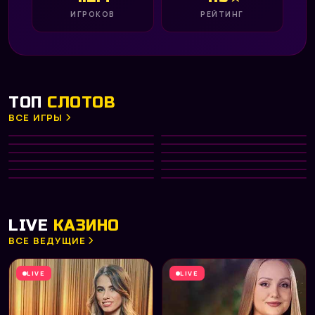
ИГРОКОВ
РЕЙТИНГ
ТОП
СЛОТОВ
ВСЕ ИГРЫ
Gates of Olympus 1000
Big Bass Bonanza
HOT
Diamond of Jungle
Aztec Clusters
NEW
PRAGMATIC PLAY
PRAGMATIC PLAY
Divine Divas
Dreamshock
TOP
NETENT
PRAGMATIC PLAY
Hot Fruit
Phoenix Rising
NEW
PLAY’N GO
NETENT
Fruit Machine
Capymania Yellow
HOT
MICROGAMING
PLAY’N GO
Big Win x25
Fab Farm
MICROGAMING
PRAGMATIC PLAY
NETENT
PLAY’N GO
LIVE
КАЗИНО
ВСЕ ВЕДУЩИЕ
LIVE
LIVE