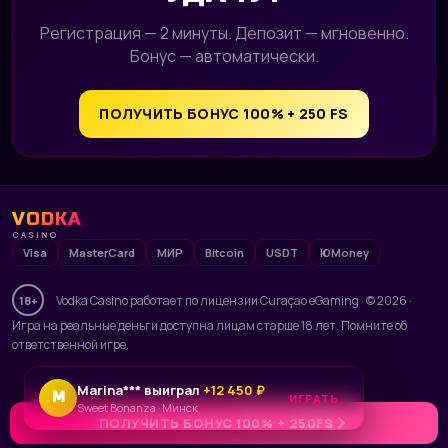
Регистрация — 2 минуты. Депозит — мгновенно.
Бонус — автоматически.
ПОЛУЧИТЬ БОНУС 100% + 250 FS
VODKA
CASINO
Visa
MasterCard
МИР
Bitcoin
USDT
ЮMoney
Vodka Casino работает по лицензии Curaçao eGaming · © 2026 ·
18+
Игра на реальные деньги доступна лицам старше 18 лет. Помните об
ответственной игре.
Marina*** выиграл
+12 450 ₽
M
ИГРАТЬ
Sweet Bonanza · Минск
ПОЛУЧИТЬ БОНУС 100% + 250FS