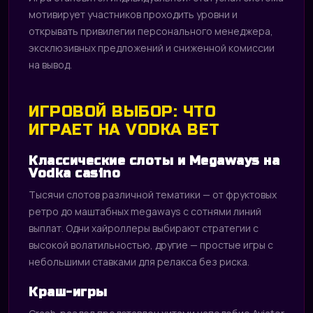
мотивирует участников проходить уровни и
открывать привилегии персонального менеджера,
эксклюзивных предложений и сниженной комиссии
на вывод.
ИГРОВОЙ ВЫБОР: ЧТО
ИГРАЕТ НА VODKA BET
Классические слоты и Megaways на
Vodka casino
Тысячи слотов различной тематики — от фруктовых
ретро до маштабных megaways с сотнями линий
выплат. Одни хайроллеры выбирают стратегии с
высокой волатильностью, другие — простые игры с
небольшими ставками для релакса без риска.
Краш-игры