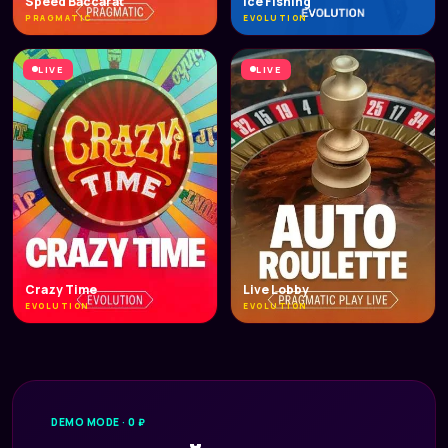
Speed Baccarat
Ice Fishing
PRAGMATIC
EVOLUTION
LIVE
LIVE
Crazy Time
Live Lobby
EVOLUTION
EVOLUTION
DEMO MODE · 0 ₽