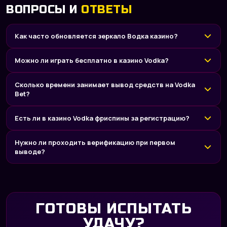
ВОПРОСЫ И
ОТВЕТЫ
Как часто обновляется зеркало Водка казино?
Можно ли играть бесплатно в казино Vodka?
Сколько времени занимает вывод средств на Vodka
Bet?
Есть ли в казино Vodka фриспины за регистрацию?
Нужно ли проходить верификацию при первом
выводе?
ГОТОВЫ ИСПЫТАТЬ
УДАЧУ?