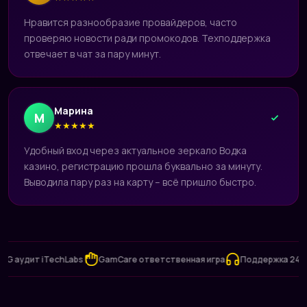
Нравится разнообразие провайдеров, часто
проверяю новости ради промокодов. Техподдержка
отвечает в чат за пару минут.
Марина
М
★
★
★
★
★
Удобный вход через актуальное зеркало Водка
казино, регистрацию прошла буквально за минуту.
Выводила пару раз на карту – всё пришло быстро.
дит iTechLabs
GamCare ответственная игра
Поддержка 24/7
В