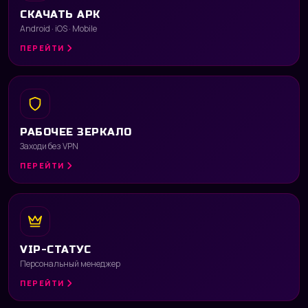
СКАЧАТЬ APK
Android · iOS · Mobile
ПЕРЕЙТИ
РАБОЧЕЕ ЗЕРКАЛО
Заходи без VPN
ПЕРЕЙТИ
VIP-СТАТУС
Персональный менеджер
ПЕРЕЙТИ