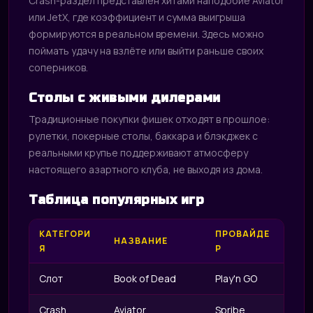
Crash-раздел представлен хитами наподобие Aviator
или JetX, где коэффициент и сумма выигрыша
формируются в реальном времени. Здесь можно
поймать удачу на взлёте или выйти раньше своих
соперников.
Столы с живыми дилерами
Традиционные покупки фишек отходят в прошлое:
рулетки, покерные столы, баккара и блэкджек с
реальными крупье поддерживают атмосферу
настоящего азартного клуба, не выходя из дома.
Таблица популярных игр
КАТЕГОРИ
ПРОВАЙДЕ
НАЗВАНИЕ
Я
Р
Слот
Book of Dead
Play'n GO
Crash
Aviator
Spribe