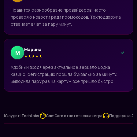
Нравится разнообразие провайдеров, часто
проверяю новости ради промокодов. Техподдержка
отвечает в чат за пару минут.
Марина
М
★
★
★
★
★
Удобный вход через актуальное зеркало Водка
казино, регистрацию прошла буквально за минуту.
Выводила пару раз на карту – всё пришло быстро.
удит iTechLabs
GamCare ответственная игра
Поддержка 24/7