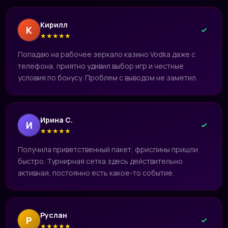
Кирилл
К
★
★
★
★
★
Попадаю на рабочее зеркало казино Vodka даже с
телефона, приятно удивил выбор игр и честные
условия по бонусу. Проблем с выводом не заметил.
Ирина С.
И
★
★
★
★
★
Получила приветственный пакет, фриспины пришли
быстро. Турнирная сетка здесь действительно
активная, постоянно есть какое-то событие.
Руслан
Р
★
★
★
★
★