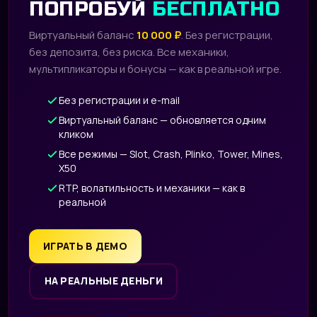
ПОПРОБУЙ
БЕСПЛАТНО
Виртуальный баланс
10 000 ₽
. Без регистрации,
без депозита, без риска. Все механики,
мультипликаторы и бонусы — как в реальной игре.
Без регистрации и e-mail
Виртуальный баланс — обновляется одним
кликом
Все режимы — Slot, Crash, Plinko, Tower, Mines,
X50
RTP, волатильность и механики — как в
реальной
ИГРАТЬ В ДЕМО
НА РЕАЛЬНЫЕ ДЕНЬГИ