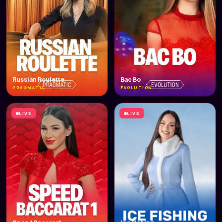
Russian Roulette
Bac Bo
PRAGMATIC
EVOLUTION
LIVE
LIVE