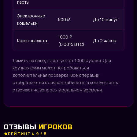
карты
Электронные
500 ₽
До 10 минут
кошельки
1000 ₽
Криптовалюта
До 2 часов
(0.0015 BTC)
Лимиты на вывод стартуют от 1000 рублей. Для
крупных сумм может потребоваться
дополнительная проверка. Все операции
отображаются в личном кабинете, а консультанты
отвечают на вопросы в реальном времени.
ОТЗЫВЫ
ИГРОКОВ
РЕЙТИНГ 4.9 / 5