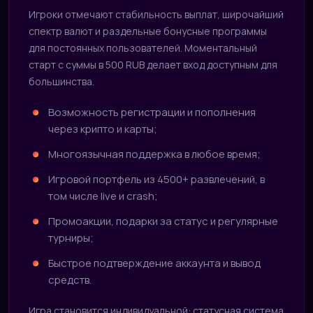
Игроки отмечают стабильность выплат, широчайший
спектр валют и раздельные бонусные программы
для постоянных пользователей. Моментальный
старт с суммы в 500 RUB делает вход доступным для
большинства.
Возможность регистрации и пополнения
через крипто и карты;
Многоязычная поддержка в любое время;
Игровой портфель из 4500+ развлечений, в
том числе live и crash;
Промоакции, подарки за статус и регулярные
турниры;
Быстрое подтверждение аккаунта и вывод
средств.
Игра становится индивидуальной: статусная система