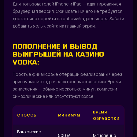
Для пользователей iPhone и iPad — адаптированная
браузерная версия. Скачивать ничего не требуется:
достаточно перейти на рабочий адрес через Safari и
добавить ярлык сайта на главный экран.
ПОПОЛНЕНИЕ И ВЫВОД
ВЫИГРЫШЕЙ НА КАЗИНО
VODKA:
Простые финансовые операции реализованы через
привычные методы и электронные кошельки. Время
зачисления — обычно несколько минут, комиссии
символические или отсутствуют вовсе.
ВРЕМЯ
СПОСОБ
МИНИМУМ
ОБРАБОТКИ
Банковские
500 ₽
Мгновенно