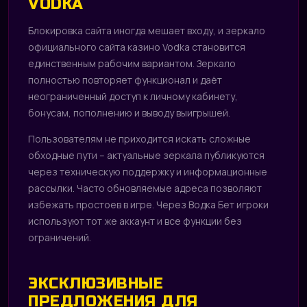
VODKA
Блокировка сайта иногда мешает входу, и зеркало
официального сайта казино Vodka становится
единственным рабочим вариантом. Зеркало
полностью повторяет функционал и даёт
неограниченный доступ к личному кабинету,
бонусам, пополнению и выводу выигрышей.
Пользователям не приходится искать сложные
обходные пути – актуальные зеркала публикуются
через техническую поддержку и информационные
рассылки. Часто обновляемые адреса позволяют
избежать простоев в игре. Через Водка Бет игроки
используют тот же аккаунт и все функции без
ограничений.
ЭКСКЛЮЗИВНЫЕ
ПРЕДЛОЖЕНИЯ ДЛЯ