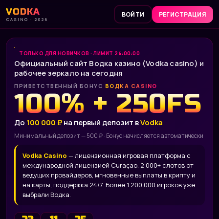
VODKA
ВОЙТИ
РЕГИСТРАЦИЯ
CASINO · 2026
ТОЛЬКО ДЛЯ НОВИЧКОВ · ЛИМИТ 24:00:00
Официальный сайт Водка казино (Vodka casino) и
рабочее зеркало на сегодня
ПРИВЕТСТВЕННЫЙ БОНУС
ВОДКА CASINO
100% + 250FS
До
100 000 ₽
на первый депозит в
Vodka
Минимальный депозит — 500 ₽ · Бонус начисляется автоматически
Vodka Casino
— лицензионная игровая платформа с
международной лицензией Curaçao. 2 000+ слотов от
ведущих провайдеров, мгновенные выплаты в крипту и
на карты, поддержка 24/7. Более 1 200 000 игроков уже
выбрали Водка.