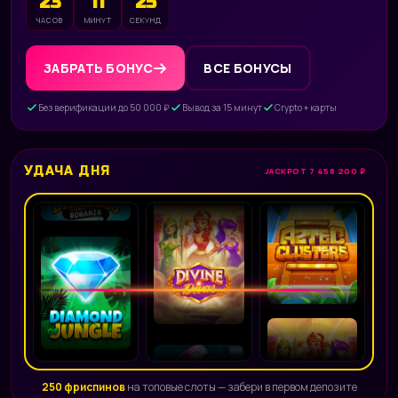
23
11
24
ЧАСОВ
МИНУТ
СЕКУНД
ЗАБРАТЬ БОНУС
ВСЕ БОНУСЫ
Без верификации до 50 000 ₽
Вывод за 15 минут
Crypto + карты
УДАЧА ДНЯ
JACKPOT 7 458 200 ₽
250 фриспинов
на топовые слоты — забери в первом депозите