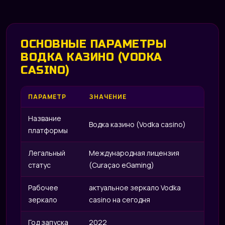
ОСНОВНЫЕ ПАРАМЕТРЫ
ВОДКА КАЗИНО (VODKA
CASINO)
ПАРАМЕТР
ЗНАЧЕНИЕ
Название
Водка казино (Vodka casino)
платформы
Легальный
Международная лицензия
статус
(Curaçao eGaming)
Рабочее
актуальное зеркало Vodka
зеркало
casino на сегодня
Год запуска
2022