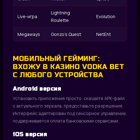
Lightning
Live-игра
Evolution
Roulette
Megaways
Gonzo's Quest
NetEnt
МОБИЛЬНЫЙ ГЕЙМИНГ:
ВХОЖУ В КАЗИНО VODKA BET
С ЛЮБОГО УСТРОЙСТВА
Android версия
Установить приложение просто: скачайте APK-файл
с актуального зеркала, предоставьте разрешения.
Интерфейс адаптирован под сенсорное управление,
поддерживается оплата банковскими сервисами.
iOS версия