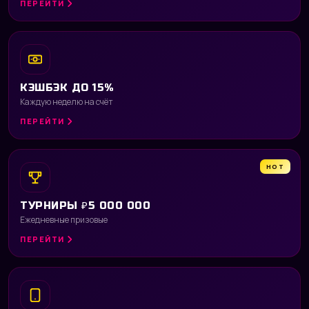
ПЕРЕЙТИ
КЭШБЭК ДО 15%
Каждую неделю на счёт
ПЕРЕЙТИ
HOT
ТУРНИРЫ ₽5 000 000
Ежедневные призовые
ПЕРЕЙТИ