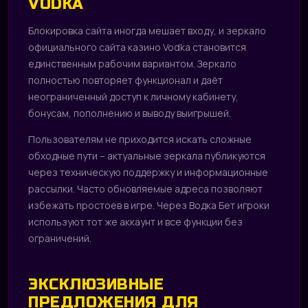
VODKA
Блокировка сайта иногда мешает входу, и зеркало
официального сайта казино Vodka становится
единственным рабочим вариантом. Зеркало
полностью повторяет функционал и даёт
неограниченный доступ к личному кабинету,
бонусам, пополнению и выводу выигрышей.
Пользователям не приходится искать сложные
обходные пути – актуальные зеркала публикуются
через техническую поддержку и информационные
рассылки. Часто обновляемые адреса позволяют
избежать простоев в игре. Через Водка Бет игроки
используют тот же аккаунт и все функции без
ограничений.
ЭКСКЛЮЗИВНЫЕ
ПРЕДЛОЖЕНИЯ ДЛЯ