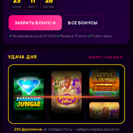
23
11
24
ЧАСОВ
МИНУТ
СЕКУНД
ЗАБРАТЬ БОНУС
ВСЕ БОНУСЫ
Без верификации до 50 000 ₽
Вывод за 15 минут
Crypto + карты
УДАЧА ДНЯ
JACKPOT 7 458 200 ₽
250 фриспинов
на топовые слоты — забери в первом депозите