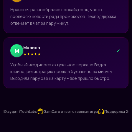
Нравится разнообразие провайдеров, часто
проверяю новости ради промокодов. Техподдержка
отвечает в чат за пару минут.
Марина
М
★
★
★
★
★
Удобный вход через актуальное зеркало Водка
казино, регистрацию прошла буквально за минуту.
Выводила пару раз на карту – всё пришло быстро.
удит iTechLabs
GamCare ответственная игра
Поддержка 24/7