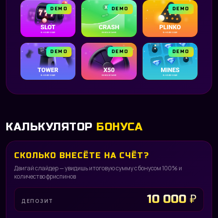
DEMO
DEMO
DEMO
DEMO
DEMO
DEMO
КАЛЬКУЛЯТОР
БОНУСА
СКОЛЬКО ВНЕСЁТЕ НА СЧЁТ?
Двигай слайдер — увидишь итоговую сумму с бонусом 100% и
количество фриспинов
10 000 ₽
ДЕПОЗИТ