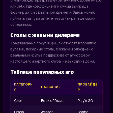
Crash-раздел представлен хитами наподобие Aviator
или JetX, где коэффициент и сумма выигрыша
формируются в реальном времени. Здесь можно
поймать удачу на взлёте или выйти раньше своих
соперников.
Столы с живыми дилерами
Традиционные покупки фишек отходят в прошлое:
рулетки, покерные столы, баккара и блэкджек с
реальными крупье поддерживают атмосферу
настоящего азартного клуба, не выходя из дома.
Таблица популярных игр
КАТЕГОРИ
ПРОВАЙДЕ
НАЗВАНИЕ
Я
Р
Слот
Book of Dead
Play'n GO
Crash
Aviator
Spribe