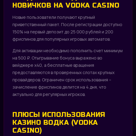
НОВИЧКОВ НА VODKA CASINO
Новые пользователи получают крупный
приветственный пакет. После регистрации доступно
150% на первый депозит до 25 000 рублей и 200
фриспинов для популярных игровых автоматов.
Для активации необходимо пополнить счет минимум
на 500 ₽. Отыгрывание бонуса выражено во
вейджере x40, а бесплатные вращения
предоставляются в проверенных слотах крупных
провайдеров. Ограничен срок использования –
зачисление фриспинов делится на 4 дня, что
актуально для регулярных игроков.
ПЛЮСЫ ИСПОЛЬЗОВАНИЯ
КАЗИНО ВОДКА (VODKA
CASINO)