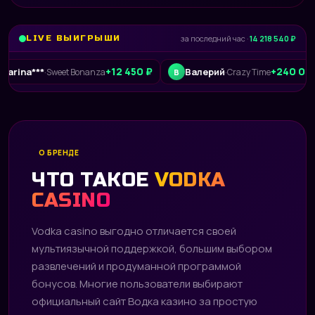
LIVE ВЫИГРЫШИ
за последний час ·
14 218 540 ₽
+12 450 ₽
+240 015 ₽
**
Валерий
·
Sweet Bonanza
·
Crazy Time
В
L
О БРЕНДЕ
ЧТО ТАКОЕ
VODKA
CASINO
Vodka casino выгодно отличается своей
мультиязычной поддержкой, большим выбором
развлечений и продуманной программой
бонусов. Многие пользователи выбирают
официальный сайт Водка казино за простую