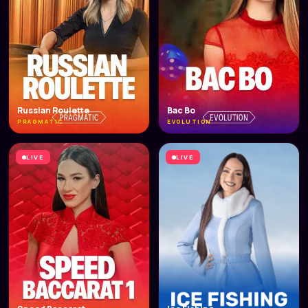
Russian Roulette
Bac Bo
PRAGMATIC
EVOLUTION
LIVE
LIVE