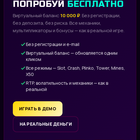
ПОПРОБУЙ
БЕСПЛАТНО
Виртуальный баланс
10 000 ₽
. Без регистрации,
без депозита, без риска. Все механики,
мультипликаторы и бонусы — как в реальной игре.
Без регистрации и e-mail
Виртуальный баланс — обновляется одним
кликом
Все режимы — Slot, Crash, Plinko, Tower, Mines,
X50
RTP, волатильность и механики — как в
реальной
ИГРАТЬ В ДЕМО
НА РЕАЛЬНЫЕ ДЕНЬГИ