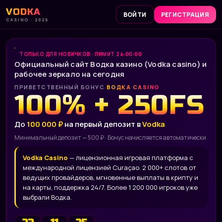
VODKA
ВОЙТИ
РЕГИСТРАЦИЯ
CASINO · 2026
ТОЛЬКО ДЛЯ НОВИЧКОВ · ЛИМИТ 24:00:00
Официальный сайт Водка казино (Vodka casino) и
рабочее зеркало на сегодня
ПРИВЕТСТВЕННЫЙ БОНУС
ВОДКА CASINO
100% + 250FS
До
100 000 ₽
на первый депозит в
Vodka
Минимальный депозит — 500 ₽ · Бонус начисляется автоматически
Vodka Casino
— лицензионная игровая платформа с
международной лицензией Curaçao. 2 000+ слотов от
ведущих провайдеров, мгновенные выплаты в крипту и
на карты, поддержка 24/7. Более 1 200 000 игроков уже
выбрали Водка.