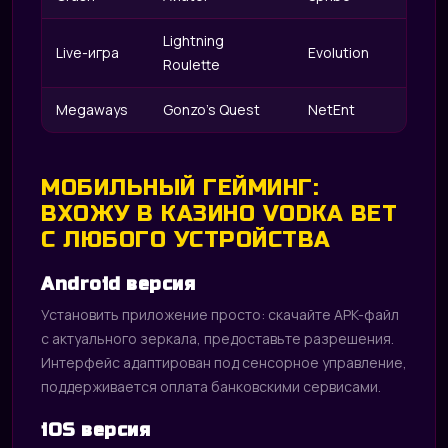
Lightning
Live-игра
Evolution
Roulette
Megaways
Gonzo's Quest
NetEnt
МОБИЛЬНЫЙ ГЕЙМИНГ:
ВХОЖУ В КАЗИНО VODKA BET
С ЛЮБОГО УСТРОЙСТВА
Android версия
Установить приложение просто: скачайте APK-файл
с актуального зеркала, предоставьте разрешения.
Интерфейс адаптирован под сенсорное управление,
поддерживается оплата банковскими сервисами.
iOS версия