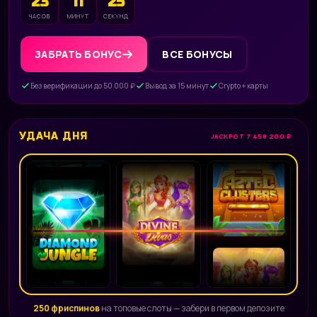
23
11
24
ЧАСОВ
МИНУТ
СЕКУНД
ЗАБРАТЬ БОНУС
ВСЕ БОНУСЫ
Без верификации до 50 000 ₽
Вывод за 15 минут
Crypto + карты
УДАЧА ДНЯ
JACKPOT 7 458 200 ₽
250 фриспинов
на топовые слоты — забери в первом депозите