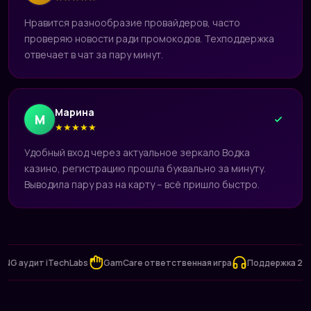
Нравится разнообразие провайдеров, часто
проверяю новости ради промокодов. Техподдержка
отвечает в чат за пару минут.
Марина
М
★
★
★
★
★
Удобный вход через актуальное зеркало Водка
казино, регистрацию прошла буквально за минуту.
Выводила пару раз на карту – всё пришло быстро.
удит iTechLabs
GamCare ответственная игра
Поддержка 24/7