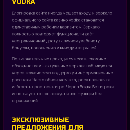
VODKA
Блокировка сайта иногда мешает входу, и зеркало
официального сайта казино Vodka становится
единственным рабочим вариантом. Зеркало
полностью повторяет функционал и даёт
неограниченный доступ к личному кабинету,
бонусам, пополнению и выводу выигрышей.
Пользователям не приходится искать сложные
обходные пути – актуальные зеркала публикуются
через техническую поддержку и информационные
рассылки. Часто обновляемые адреса позволяют
избежать простоев в игре. Через Водка Бет игроки
используют тот же аккаунт и все функции без
ограничений.
ЭКСКЛЮЗИВНЫЕ
ПРЕДЛОЖЕНИЯ ДЛЯ