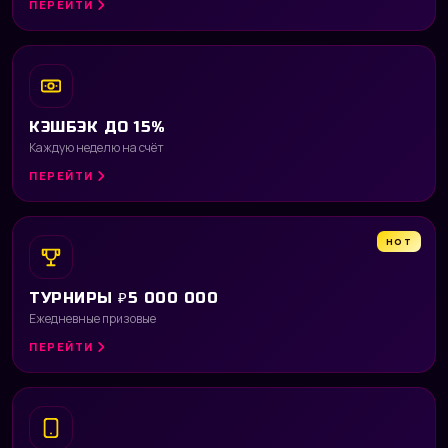
ПЕРЕЙТИ
КЭШБЭК ДО 15%
Каждую неделю на счёт
ПЕРЕЙТИ
HOT
ТУРНИРЫ ₽5 000 000
Ежедневные призовые
ПЕРЕЙТИ