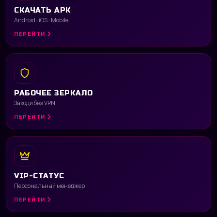
СКАЧАТЬ APK
Android · iOS · Mobile
ПЕРЕЙТИ
РАБОЧЕЕ ЗЕРКАЛО
Заходи без VPN
ПЕРЕЙТИ
VIP-СТАТУС
Персональный менеджер
ПЕРЕЙТИ