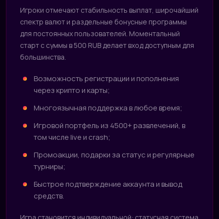
Игроки отмечают стабильность выплат, широчайший
спектр валют и раздельные бонусные программы
для постоянных пользователей. Моментальный
старт с суммы в 500 RUB делает вход доступным для
большинства.
Возможность регистрации и пополнения
через крипто и карты;
Многоязычная поддержка в любое время;
Игровой портфель из 4500+ развлечений, в
том числе live и crash;
Промоакции, подарки за статус и регулярные
турниры;
Быстрое подтверждение аккаунта и вывод
средств.
Игра становится индивидуальной: статусная система