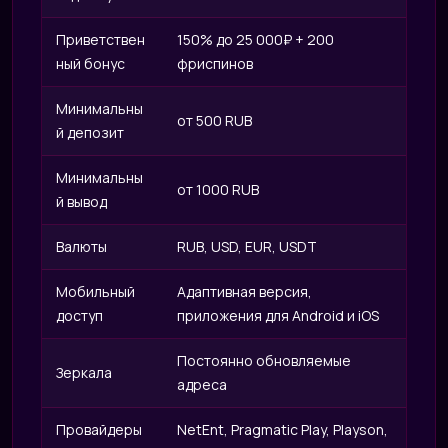
Приветствен
150% до 25 000₽ + 200
ный бонус
фриспинов
OD
Минимальны
от 500 RUB
й депозит
Минимальны
от 1000 RUB
й вывод
Валюты
RUB, USD, EUR, USDT
Мобильный
Адаптивная версия,
доступ
приложения для Android и iOS
Постоянно обновляемые
Зеркала
адреса
Провайдеры
NetEnt, Pragmatic Play, Playson,