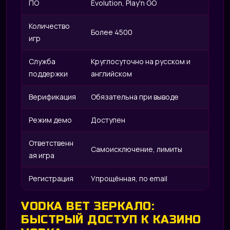
ПО
Evolution, Play'n GO
Количество
Более 4500
игр
Служба
Круглосуточно на русском и
поддержки
английском
Верификация
Обязательна при выводе
Режим демо
Доступен
Ответственн
Самоисключение, лимиты
ая игра
Регистрация
Упрощённая, по email
VODKA BET ЗЕРКАЛО:
БЫСТРЫЙ ДОСТУП К КАЗИНО