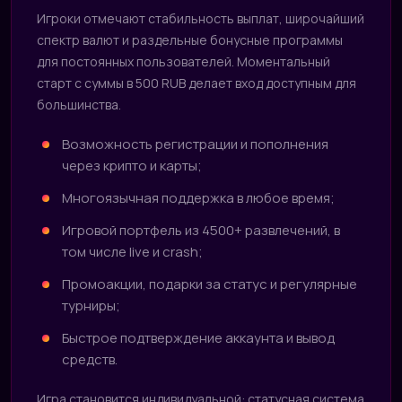
Игроки отмечают стабильность выплат, широчайший
спектр валют и раздельные бонусные программы
для постоянных пользователей. Моментальный
старт с суммы в 500 RUB делает вход доступным для
большинства.
Возможность регистрации и пополнения
через крипто и карты;
Многоязычная поддержка в любое время;
Игровой портфель из 4500+ развлечений, в
том числе live и crash;
Промоакции, подарки за статус и регулярные
турниры;
Быстрое подтверждение аккаунта и вывод
средств.
Игра становится индивидуальной: статусная система