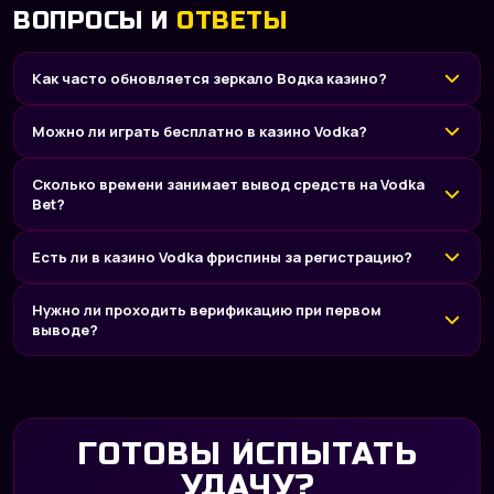
ВОПРОСЫ И
ОТВЕТЫ
Как часто обновляется зеркало Водка казино?
Можно ли играть бесплатно в казино Vodka?
Сколько времени занимает вывод средств на Vodka
Bet?
Есть ли в казино Vodka фриспины за регистрацию?
Нужно ли проходить верификацию при первом
выводе?
ГОТОВЫ ИСПЫТАТЬ
УДАЧУ?