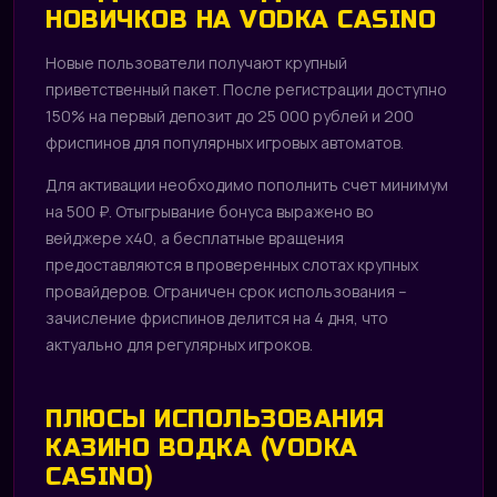
НОВИЧКОВ НА VODKA CASINO
Новые пользователи получают крупный
приветственный пакет. После регистрации доступно
150% на первый депозит до 25 000 рублей и 200
фриспинов для популярных игровых автоматов.
Для активации необходимо пополнить счет минимум
на 500 ₽. Отыгрывание бонуса выражено во
вейджере x40, а бесплатные вращения
предоставляются в проверенных слотах крупных
провайдеров. Ограничен срок использования –
зачисление фриспинов делится на 4 дня, что
актуально для регулярных игроков.
ПЛЮСЫ ИСПОЛЬЗОВАНИЯ
КАЗИНО ВОДКА (VODKA
CASINO)