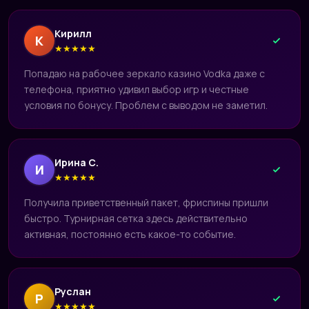
Кирилл
К
★
★
★
★
★
Попадаю на рабочее зеркало казино Vodka даже с
телефона, приятно удивил выбор игр и честные
условия по бонусу. Проблем с выводом не заметил.
Ирина С.
И
★
★
★
★
★
Получила приветственный пакет, фриспины пришли
быстро. Турнирная сетка здесь действительно
активная, постоянно есть какое-то событие.
Руслан
Р
★
★
★
★
★