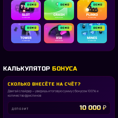
DEMO
DEMO
DEMO
DEMO
DEMO
DEMO
КАЛЬКУЛЯТОР
БОНУСА
СКОЛЬКО ВНЕСЁТЕ НА СЧЁТ?
Двигай слайдер — увидишь итоговую сумму с бонусом 100% и
количество фриспинов
10 000 ₽
ДЕПОЗИТ