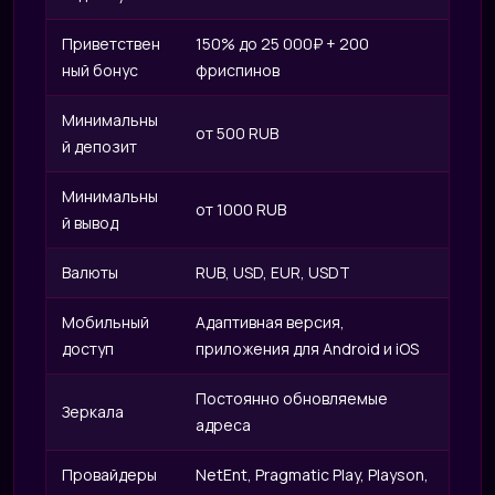
Приветствен
150% до 25 000₽ + 200
ный бонус
фриспинов
OD
Минимальны
от 500 RUB
й депозит
Минимальны
от 1000 RUB
й вывод
Валюты
RUB, USD, EUR, USDT
Мобильный
Адаптивная версия,
доступ
приложения для Android и iOS
Постоянно обновляемые
Зеркала
адреса
Провайдеры
NetEnt, Pragmatic Play, Playson,