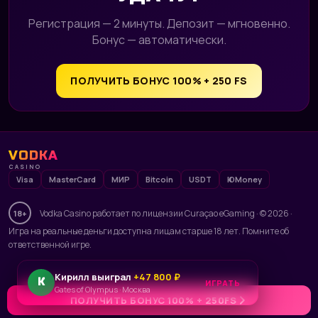
Регистрация — 2 минуты. Депозит — мгновенно.
Бонус — автоматически.
ПОЛУЧИТЬ БОНУС 100% + 250 FS
VODKA
CASINO
Visa
MasterCard
МИР
Bitcoin
USDT
ЮMoney
Vodka Casino работает по лицензии Curaçao eGaming · © 2026 ·
18+
Игра на реальные деньги доступна лицам старше 18 лет. Помните об
ответственной игре.
Кирилл выиграл
+47 800 ₽
К
ИГРАТЬ
Gates of Olympus · Москва
ПОЛУЧИТЬ БОНУС 100% + 250FS