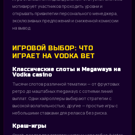
мотивирует участников проходить уровни и
открывать привилегии персонального менеджера,
эксклюзивных предложений и сниженной комиссии
на вывод.
ИГРОВОЙ ВЫБОР: ЧТО
ИГРАЕТ НА VODKA BET
Классические слоты и Megaways на
Vodka casino
Тысячи слотов различной тематики — от фруктовых
ретро до маштабных megaways с сотнями линий
выплат. Одни хайроллеры выбирают стратегии с
высокой волатильностью, другие — простые игры с
небольшими ставками для релакса без риска.
Краш-игры