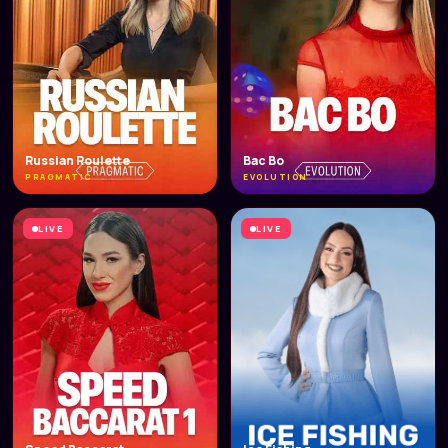
Russian Roulette
Bac Bo
PRAGMATIC
EVOLUTION
LIVE
LIVE