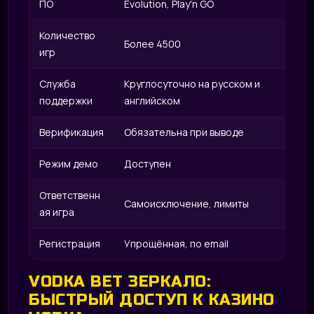
ПО
Evolution, Play'n GO
Количество
Более 4500
игр
Служба
Круглосуточно на русском и
поддержки
английском
Верификация
Обязательна при выводе
Режим демо
Доступен
Ответственн
Самоисключение, лимиты
ая игра
Регистрация
Упрощённая, по email
VODKA BET ЗЕРКАЛО:
БЫСТРЫЙ ДОСТУП К КАЗИНО