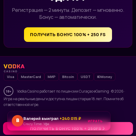
Регистрация — 2 минуты. Депозит — мгновенно.
Бонус — автоматически.
ПОЛУЧИТЬ БОНУС 100% + 250 FS
VODKA
CASINO
Visa
MasterCard
МИР
Bitcoin
USDT
ЮMoney
Vodka Casino работает по лицензии Curaçao eGaming · © 2026 ·
18+
Игра на реальные деньги доступна лицам старше 18 лет. Помните об
ответственной игре.
Валерий выиграл
+240 015 ₽
В
ИГРАТЬ
Crazy Time · Уфа
ПОЛУЧИТЬ БОНУС 100% + 250FS