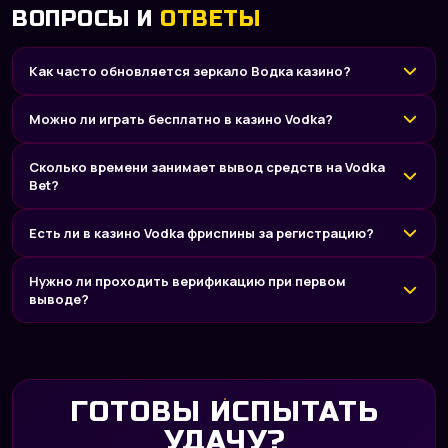
ВОПРОСЫ И
ОТВЕТЫ
Как часто обновляется зеркало Водка казино?
Можно ли играть бесплатно в казино Vodka?
Сколько времени занимает вывод средств на Vodka
Bet?
Есть ли в казино Vodka фриспины за регистрацию?
Нужно ли проходить верификацию при первом
выводе?
ГОТОВЫ ИСПЫТАТЬ
УДАЧУ?