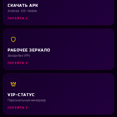
СКАЧАТЬ APK
Android · iOS · Mobile
ПЕРЕЙТИ
РАБОЧЕЕ ЗЕРКАЛО
Заходи без VPN
ПЕРЕЙТИ
VIP-СТАТУС
Персональный менеджер
ПЕРЕЙТИ