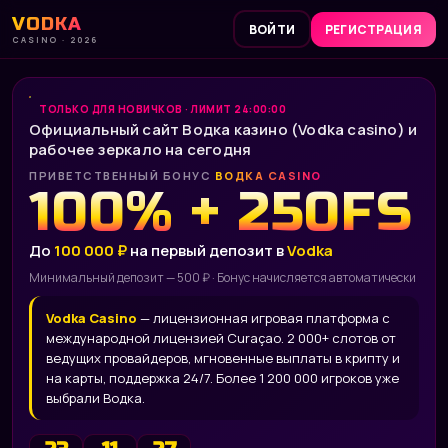
VODKA
ВОЙТИ
РЕГИСТРАЦИЯ
CASINO · 2026
ТОЛЬКО ДЛЯ НОВИЧКОВ · ЛИМИТ 24:00:00
Официальный сайт Водка казино (Vodka casino) и
рабочее зеркало на сегодня
ПРИВЕТСТВЕННЫЙ БОНУС
ВОДКА CASINO
100% + 250FS
До
100 000 ₽
на первый депозит в
Vodka
Минимальный депозит — 500 ₽ · Бонус начисляется автоматически
Vodka Casino
— лицензионная игровая платформа с
международной лицензией Curaçao. 2 000+ слотов от
ведущих провайдеров, мгновенные выплаты в крипту и
на карты, поддержка 24/7. Более 1 200 000 игроков уже
выбрали Водка.