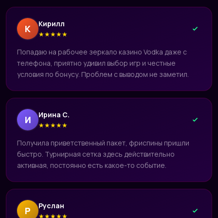
Кирилл
К
★
★
★
★
★
Попадаю на рабочее зеркало казино Vodka даже с
телефона, приятно удивил выбор игр и честные
условия по бонусу. Проблем с выводом не заметил.
Ирина С.
И
★
★
★
★
★
Получила приветственный пакет, фриспины пришли
быстро. Турнирная сетка здесь действительно
активная, постоянно есть какое-то событие.
Руслан
Р
★
★
★
★
★