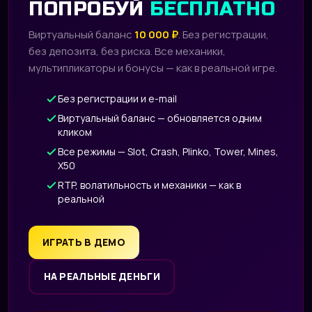
ПОПРОБУЙ
БЕСПЛАТНО
Виртуальный баланс
10 000 ₽
. Без регистрации,
без депозита, без риска. Все механики,
мультипликаторы и бонусы — как в реальной игре.
Без регистрации и e-mail
Виртуальный баланс — обновляется одним
кликом
Все режимы — Slot, Crash, Plinko, Tower, Mines,
X50
RTP, волатильность и механики — как в
реальной
ИГРАТЬ В ДЕМО
НА РЕАЛЬНЫЕ ДЕНЬГИ