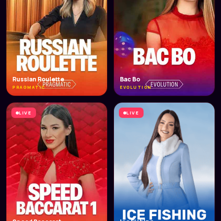
Russian Roulette
Bac Bo
PRAGMATIC
EVOLUTION
LIVE
LIVE