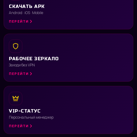
СКАЧАТЬ APK
Android · iOS · Mobile
ПЕРЕЙТИ
РАБОЧЕЕ ЗЕРКАЛО
Заходи без VPN
ПЕРЕЙТИ
VIP-СТАТУС
Персональный менеджер
ПЕРЕЙТИ