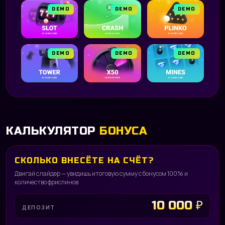
DEMO
DEMO
DEMO
DEMO
DEMO
DEMO
КАЛЬКУЛЯТОР
БОНУСА
СКОЛЬКО ВНЕСЁТЕ НА СЧЁТ?
Двигай слайдер — увидишь итоговую сумму с бонусом 100% и
количество фриспинов
10 000 ₽
ДЕПОЗИТ