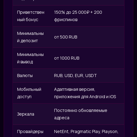
Приветствен
150% до 25 000₽ + 200
ный бонус
фриспинов
OD
Минимальны
от 500 RUB
й депозит
Минимальны
от 1000 RUB
й вывод
Валюты
RUB, USD, EUR, USDT
Мобильный
Адаптивная версия,
доступ
приложения для Android и iOS
Постоянно обновляемые
Зеркала
адреса
Провайдеры
NetEnt, Pragmatic Play, Playson,