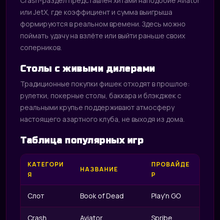
Crash-раздел представлен хитами наподобие Aviator
или JetX, где коэффициент и сумма выигрыша
формируются в реальном времени. Здесь можно
поймать удачу на взлёте или выйти раньше своих
соперников.
Столы с живыми дилерами
Традиционные покупки фишек отходят в прошлое:
рулетки, покерные столы, баккара и блэкджек с
реальными крупье поддерживают атмосферу
настоящего азартного клуба, не выходя из дома.
Таблица популярных игр
КАТЕГОРИ
ПРОВАЙДЕ
НАЗВАНИЕ
Я
Р
Слот
Book of Dead
Play'n GO
Crash
Aviator
Spribe