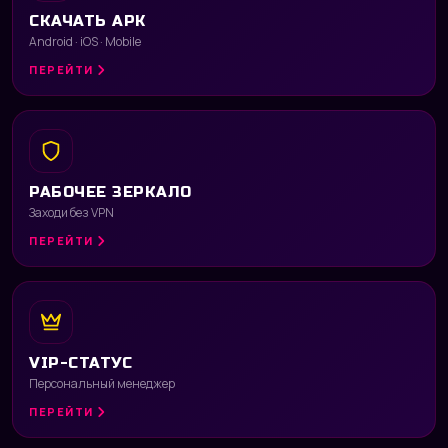
СКАЧАТЬ APK
Android · iOS · Mobile
ПЕРЕЙТИ
РАБОЧЕЕ ЗЕРКАЛО
Заходи без VPN
ПЕРЕЙТИ
VIP-СТАТУС
Персональный менеджер
ПЕРЕЙТИ