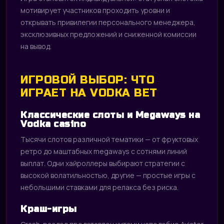
мотивирует участников проходить уровни и
открывать привилегии персонального менеджера,
эксклюзивных предложений и сниженной комиссии
на вывод.
ИГРОВОЙ ВЫБОР: ЧТО
ИГРАЕТ НА VODKA BET
Классические слоты и Megaways на
Vodka casino
Тысячи слотов различной тематики — от фруктовых
ретро до маштабных megaways с сотнями линий
выплат. Одни хайроллеры выбирают стратегии с
высокой волатильностью, другие — простые игры с
небольшими ставками для релакса без риска.
Краш-игры