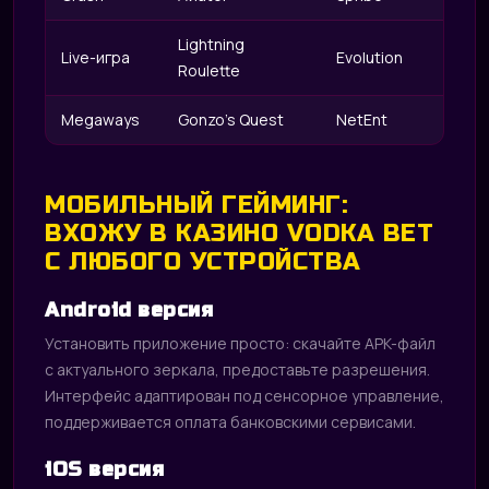
Lightning
Live-игра
Evolution
Roulette
Megaways
Gonzo's Quest
NetEnt
МОБИЛЬНЫЙ ГЕЙМИНГ:
ВХОЖУ В КАЗИНО VODKA BET
С ЛЮБОГО УСТРОЙСТВА
Android версия
Установить приложение просто: скачайте APK-файл
с актуального зеркала, предоставьте разрешения.
Интерфейс адаптирован под сенсорное управление,
поддерживается оплата банковскими сервисами.
iOS версия