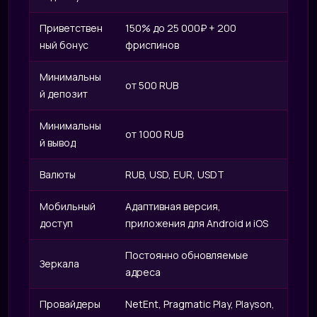
Приветствен
150% до 25 000₽ + 200
ный бонус
фриспинов
OD
Минимальны
от 500 RUB
й депозит
Минимальны
от 1000 RUB
й вывод
Валюты
RUB, USD, EUR, USDT
Мобильный
Адаптивная версия,
доступ
приложения для Android и iOS
Постоянно обновляемые
Зеркала
адреса
Провайдеры
NetEnt, Pragmatic Play, Playson,