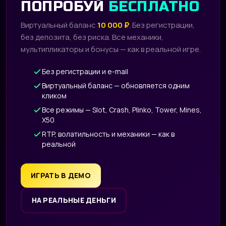
ПОПРОБУЙ
БЕСПЛАТНО
Виртуальный баланс
10 000 ₽
. Без регистрации,
без депозита, без риска. Все механики,
мультипликаторы и бонусы — как в реальной игре.
Без регистрации и e-mail
Виртуальный баланс — обновляется одним
кликом
Все режимы — Slot, Crash, Plinko, Tower, Mines,
X50
RTP, волатильность и механики — как в
реальной
ИГРАТЬ В ДЕМО
НА РЕАЛЬНЫЕ ДЕНЬГИ