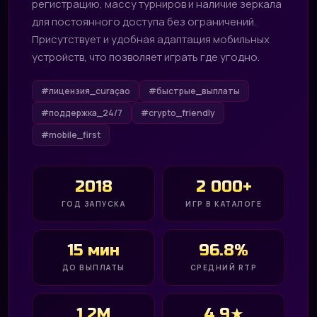
регистрацию, массу турниров и наличие зеркала
для постоянного доступа без ограничений.
Присутствует и удобная адаптация мобильных
устройств, что позволяет играть где угодно.
#лицензия_curaçao
#быстрые_выплаты
#поддержка_24/7
#crypto_friendly
#mobile_first
2018
2 000+
ГОД ЗАПУСКА
ИГР В КАТАЛОГЕ
15 мин
96.8%
ДО ВЫПЛАТЫ
СРЕДНИЙ RTP
1.2M
4.9★