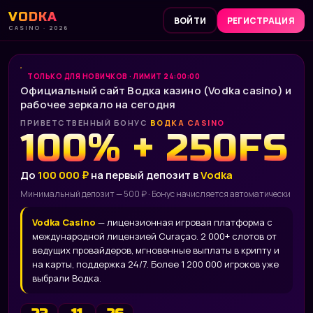
VODKA
ВОЙТИ
РЕГИСТРАЦИЯ
CASINO · 2026
ТОЛЬКО ДЛЯ НОВИЧКОВ · ЛИМИТ 24:00:00
Официальный сайт Водка казино (Vodka casino) и
рабочее зеркало на сегодня
ПРИВЕТСТВЕННЫЙ БОНУС
ВОДКА CASINO
100% + 250FS
До
100 000 ₽
на первый депозит в
Vodka
Минимальный депозит — 500 ₽ · Бонус начисляется автоматически
Vodka Casino
— лицензионная игровая платформа с
международной лицензией Curaçao. 2 000+ слотов от
ведущих провайдеров, мгновенные выплаты в крипту и
на карты, поддержка 24/7. Более 1 200 000 игроков уже
выбрали Водка.