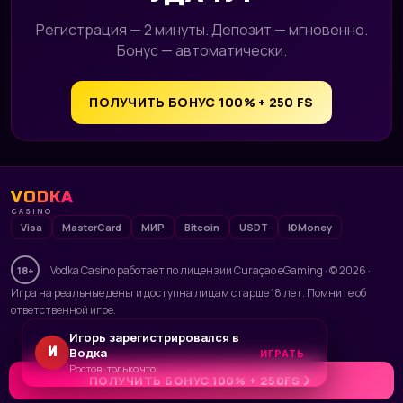
Регистрация — 2 минуты. Депозит — мгновенно.
Бонус — автоматически.
ПОЛУЧИТЬ БОНУС 100% + 250 FS
VODKA
CASINO
Visa
MasterCard
МИР
Bitcoin
USDT
ЮMoney
Vodka Casino работает по лицензии Curaçao eGaming · © 2026 ·
18+
Игра на реальные деньги доступна лицам старше 18 лет. Помните об
ответственной игре.
Игорь зарегистрировался в
И
Водка
ИГРАТЬ
Ростов · только что
ПОЛУЧИТЬ БОНУС 100% + 250FS