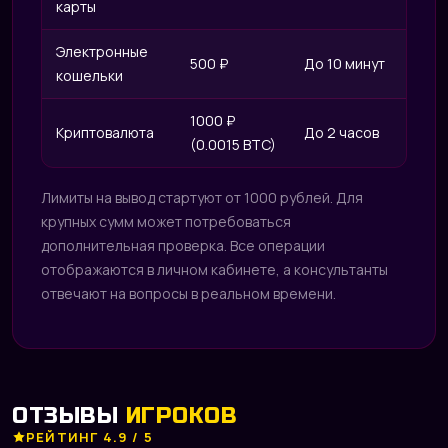
карты
Электронные
500 ₽
До 10 минут
кошельки
1000 ₽
Криптовалюта
До 2 часов
(0.0015 BTC)
Лимиты на вывод стартуют от 1000 рублей. Для
крупных сумм может потребоваться
дополнительная проверка. Все операции
отображаются в личном кабинете, а консультанты
отвечают на вопросы в реальном времени.
ОТЗЫВЫ
ИГРОКОВ
РЕЙТИНГ 4.9 / 5