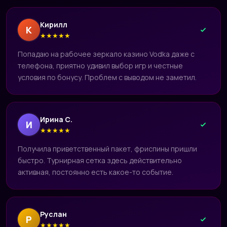
Кирилл
К
★
★
★
★
★
Попадаю на рабочее зеркало казино Vodka даже с
телефона, приятно удивил выбор игр и честные
условия по бонусу. Проблем с выводом не заметил.
Ирина С.
И
★
★
★
★
★
Получила приветственный пакет, фриспины пришли
быстро. Турнирная сетка здесь действительно
активная, постоянно есть какое-то событие.
Руслан
Р
★
★
★
★
★