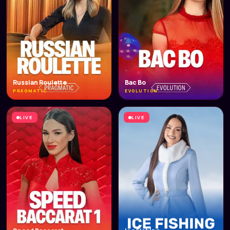
Russian Roulette
Bac Bo
PRAGMATIC
EVOLUTION
LIVE
LIVE