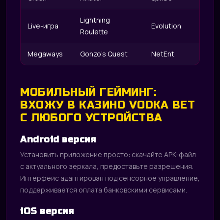
Lightning
Live-игра
Evolution
Roulette
Megaways
Gonzo's Quest
NetEnt
МОБИЛЬНЫЙ ГЕЙМИНГ:
ВХОЖУ В КАЗИНО VODKA BET
С ЛЮБОГО УСТРОЙСТВА
Android версия
Установить приложение просто: скачайте APK-файл
с актуального зеркала, предоставьте разрешения.
Интерфейс адаптирован под сенсорное управление,
поддерживается оплата банковскими сервисами.
iOS версия