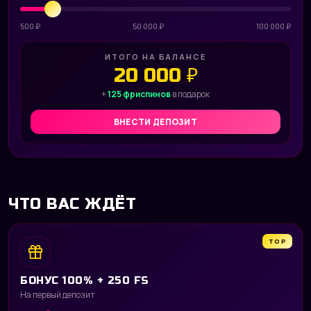
500 ₽
50 000 ₽
100 000 ₽
ИТОГО НА БАЛАНСЕ
20 000 ₽
+
125 фриспинов
в подарок
ВНЕСТИ ДЕПОЗИТ
ЧТО ВАС ЖДЁТ
TOP
БОНУС 100% + 250 FS
На первый депозит