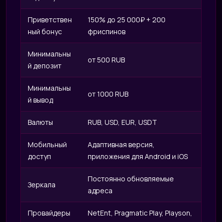
Приветствен
150% до 25 000₽ + 200
ный бонус
фриспинов
OD
Минимальны
от 500 RUB
й депозит
Минимальны
от 1000 RUB
й вывод
Валюты
RUB, USD, EUR, USDT
Мобильный
Адаптивная версия,
доступ
приложения для Android и iOS
Постоянно обновляемые
Зеркала
адреса
Провайдеры
NetEnt, Pragmatic Play, Playson,