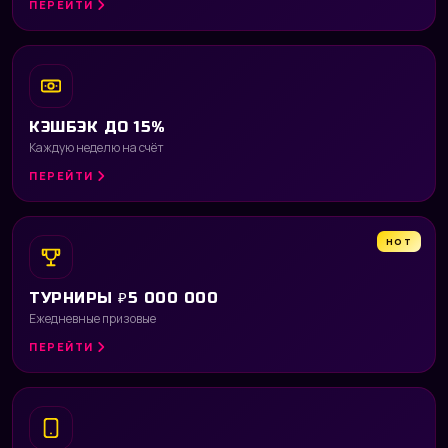
ПЕРЕЙТИ
КЭШБЭК ДО 15%
Каждую неделю на счёт
ПЕРЕЙТИ
HOT
ТУРНИРЫ ₽5 000 000
Ежедневные призовые
ПЕРЕЙТИ