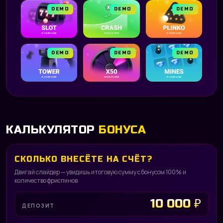
DEMO
DEMO
DEMO
DEMO
DEMO
DEMO
КАЛЬКУЛЯТОР
БОНУСА
СКОЛЬКО ВНЕСЁТЕ НА СЧЁТ?
Двигай слайдер — увидишь итоговую сумму с бонусом 100% и
количество фриспинов
10 000 ₽
ДЕПОЗИТ