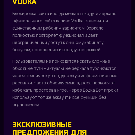
VODKA
Блокировка сайта иногда мешает входу, и зеркало
официального сайта казино Vodka становится
единственным рабочим вариантом. Зеркало
полностью повторяет функционал и даёт
неограниченный доступ к личному кабинету,
бонусам, пополнению и выводу выигрышей.
Пользователям не приходится искать сложные
обходные пути – актуальные зеркала публикуются
через техническую поддержку и информационные
рассылки. Часто обновляемые адреса позволяют
избежать простоев в игре. Через Водка Бет игроки
используют тот же аккаунт и все функции без
ограничений.
ЭКСКЛЮЗИВНЫЕ
ПРЕДЛОЖЕНИЯ ДЛЯ