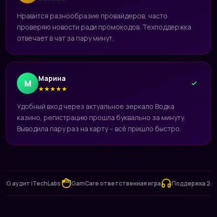
Нравится разнообразие провайдеров, часто
проверяю новости ради промокодов. Техподдержка
отвечает в чат за пару минут.
Марина
М
★
★
★
★
★
Удобный вход через актуальное зеркало Водка
казино, регистрацию прошла буквально за минуту.
Выводила пару раз на карту – всё пришло быстро.
удит iTechLabs
GamCare ответственная игра
Поддержка 24/7