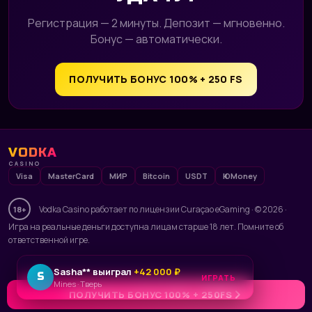
Регистрация — 2 минуты. Депозит — мгновенно.
Бонус — автоматически.
ПОЛУЧИТЬ БОНУС 100% + 250 FS
VODKA
CASINO
Visa
MasterCard
МИР
Bitcoin
USDT
ЮMoney
Vodka Casino работает по лицензии Curaçao eGaming · © 2026 ·
18+
Игра на реальные деньги доступна лицам старше 18 лет. Помните об
ответственной игре.
Sasha** выиграл
+42 000 ₽
S
ИГРАТЬ
Mines · Тверь
ПОЛУЧИТЬ БОНУС 100% + 250FS