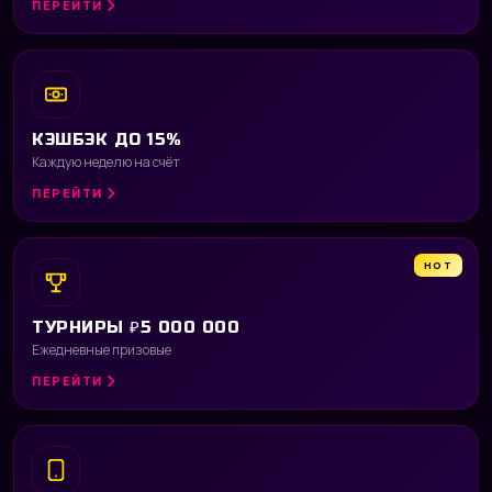
ПЕРЕЙТИ
КЭШБЭК ДО 15%
Каждую неделю на счёт
ПЕРЕЙТИ
HOT
ТУРНИРЫ ₽5 000 000
Ежедневные призовые
ПЕРЕЙТИ