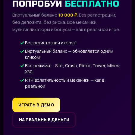
ПОПРОБУЙ
БЕСПЛАТНО
Виртуальный баланс
10 000 ₽
. Без регистрации,
без депозита, без риска. Все механики,
мультипликаторы и бонусы — как в реальной игре.
Без регистрации и e-mail
Виртуальный баланс — обновляется одним
кликом
Все режимы — Slot, Crash, Plinko, Tower, Mines,
X50
RTP, волатильность и механики — как в
реальной
ИГРАТЬ В ДЕМО
НА РЕАЛЬНЫЕ ДЕНЬГИ