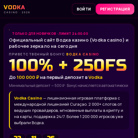
VODKA
ВОЙТИ
РЕГИСТРАЦИЯ
CASINO · 2026
ТОЛЬКО ДЛЯ НОВИЧКОВ · ЛИМИТ 24:00:00
Официальный сайт Водка казино (Vodka casino) и
рабочее зеркало на сегодня
ПРИВЕТСТВЕННЫЙ БОНУС
ВОДКА CASINO
100% + 250FS
До
100 000 ₽
на первый депозит в
Vodka
Минимальный депозит — 500 ₽ · Бонус начисляется автоматически
Vodka Casino
— лицензионная игровая платформа с
международной лицензией Curaçao. 2 000+ слотов от
ведущих провайдеров, мгновенные выплаты в крипту и
на карты, поддержка 24/7. Более 1 200 000 игроков уже
выбрали Водка.