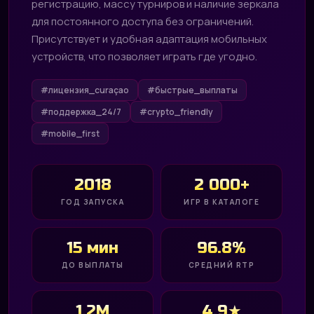
регистрацию, массу турниров и наличие зеркала
для постоянного доступа без ограничений.
Присутствует и удобная адаптация мобильных
устройств, что позволяет играть где угодно.
#лицензия_curaçao
#быстрые_выплаты
#поддержка_24/7
#crypto_friendly
#mobile_first
2018
2 000+
ГОД ЗАПУСКА
ИГР В КАТАЛОГЕ
15 мин
96.8%
ДО ВЫПЛАТЫ
СРЕДНИЙ RTP
1.2M
4.9★