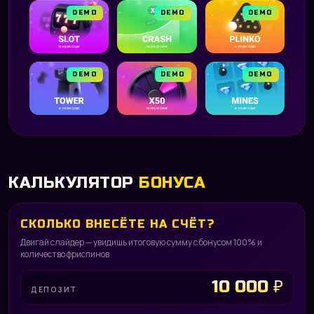
DEMO
DEMO
DEMO
DEMO
DEMO
DEMO
КАЛЬКУЛЯТОР
БОНУСА
СКОЛЬКО ВНЕСЁТЕ НА СЧЁТ?
Двигай слайдер — увидишь итоговую сумму с бонусом 100% и
количество фриспинов
10 000 ₽
ДЕПОЗИТ