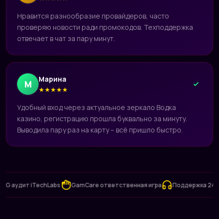
Нравится разнообразие провайдеров, часто
проверяю новости ради промокодов. Техподдержка
отвечает в чат за пару минут.
Марина
М
★
★
★
★
★
Удобный вход через актуальное зеркало Водка
казино, регистрацию прошла буквально за минуту.
Выводила пару раз на карту – всё пришло быстро.
дит iTechLabs
GamCare ответственная игра
Поддержка 24/7
В