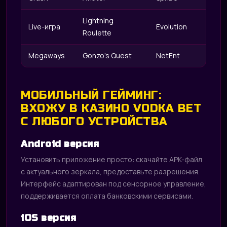
Lightning
Live-игра
Evolution
Roulette
Megaways
Gonzo's Quest
NetEnt
МОБИЛЬНЫЙ ГЕЙМИНГ:
ВХОЖУ В КАЗИНО VODKA BET
С ЛЮБОГО УСТРОЙСТВА
Android версия
Установить приложение просто: скачайте APK-файл
с актуального зеркала, предоставьте разрешения.
Интерфейс адаптирован под сенсорное управление,
поддерживается оплата банковскими сервисами.
iOS версия