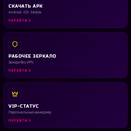
СКАЧАТЬ APK
Android · iOS · Mobile
ПЕРЕЙТИ
РАБОЧЕЕ ЗЕРКАЛО
Заходи без VPN
ПЕРЕЙТИ
VIP-СТАТУС
Персональный менеджер
ПЕРЕЙТИ