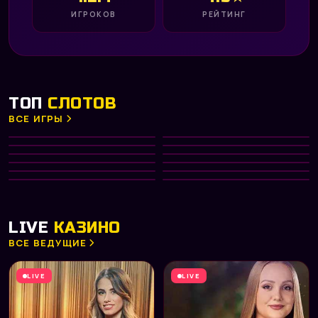
ИГРОКОВ
РЕЙТИНГ
ТОП
СЛОТОВ
ВСЕ ИГРЫ
Gates of Olympus 1000
Big Bass Bonanza
HOT
Diamond of Jungle
Aztec Clusters
NEW
PRAGMATIC PLAY
PRAGMATIC PLAY
Divine Divas
Dreamshock
TOP
NETENT
PRAGMATIC PLAY
Hot Fruit
Phoenix Rising
NEW
PLAY’N GO
NETENT
Fruit Machine
Capymania Yellow
HOT
MICROGAMING
PLAY’N GO
Big Win x25
Fab Farm
MICROGAMING
PRAGMATIC PLAY
NETENT
PLAY’N GO
LIVE
КАЗИНО
ВСЕ ВЕДУЩИЕ
LIVE
LIVE