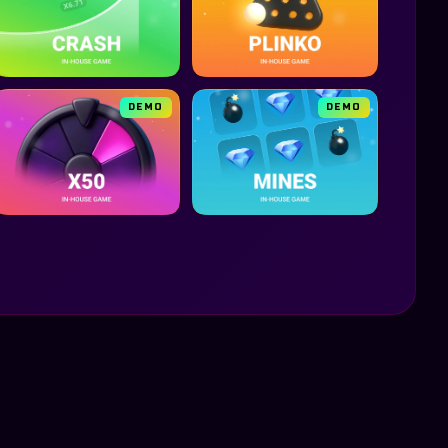
DEMO
DEMO