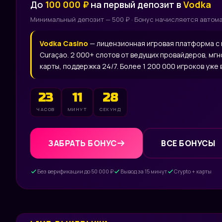
До
100 000 ₽
на первый депозит в
Vodka
Минимальный депозит — 500 ₽ · Бонус начисляется автом
Vodka Casino
— лицензионная игровая платформа с
Curaçao. 2 000+ слотов от ведущих провайдеров, мгн
карты, поддержка 24/7. Более 1 200 000 игроков уже 
23
11
25
ЧАСОВ
МИНУТ
СЕКУНД
ЗАБРАТЬ БОНУС
ВСЕ БОНУСЫ
Без верификации до 50 000 ₽
Вывод за 15 минут
Crypto + карты