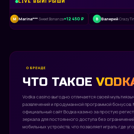
LIVE ВЫИГРЫШИ
+12 450 ₽
+240 
Marina***
Валерий
·
Sweet Bonanza
В
·
Crazy Time
О БРЕНДЕ
ЧТО ТАКОЕ
VODK
Vodka casino выгодно отличается своей мультияз
развлечений и продуманной программой бонусов.
официальный сайт Водка казино за простую регист
зеркала для постоянного доступа без ограничений
мобильных устройств, что позволяет играть где уг