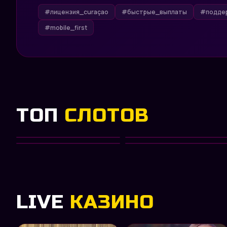
#лицензия_curaçao
#быстрые_выплаты
#подде
#mobile_first
ТОП
СЛОТОВ
Gates of Olympus 1000
Big Bass Bonanza
HOT
Hot Fruit
Phoenix Rising
NEW
PRAGMATIC PLAY
PRAGMATIC PLAY
MICROGAMING
PLAY’N GO
LIVE
КАЗИНО