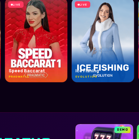
LIVE
LIVE
OD
Speed Baccarat
Ice Fishing
PRAGMATIC
EVOLUTION
DEMO