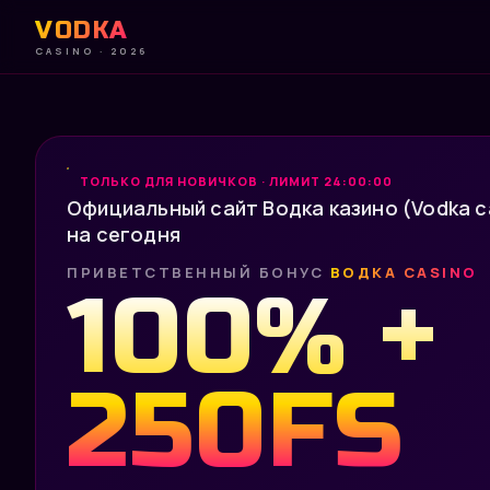
VODKA
CASINO · 2026
ТОЛЬКО ДЛЯ НОВИЧКОВ · ЛИМИТ 24:00:00
Официальный сайт Водка казино (Vodka c
на сегодня
ПРИВЕТСТВЕННЫЙ БОНУС
ВОДКА CASINO
100% +
250FS