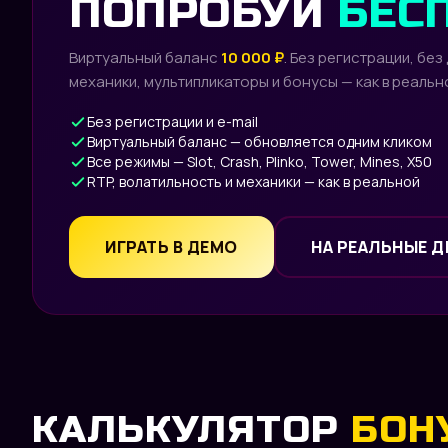
ПОПРОБУЙ
БЕС
Виртуальный баланс
10 000 ₽
. Без регистрации, без
механики, мультипликаторы и бонусы — как в реально
Без регистрации и e-mail
Виртуальный баланс — обновляется одним кликом
Все режимы — Slot, Crash, Plinko, Tower, Mines, X50
RTP, волатильность и механики — как в реальной
ИГРАТЬ В ДЕМО
НА РЕАЛЬНЫЕ Д
КАЛЬКУЛЯТОР
БОН