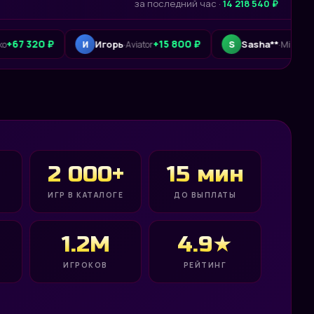
за последний час ·
14 218 540 ₽
0 ₽
+15 800 ₽
+42 000 ₽
Игорь
Sasha**
И
·
Aviator
S
·
Mines
2 000+
15 мин
ИГР В КАТАЛОГЕ
ДО ВЫПЛАТЫ
%
1.2M
4.9★
ИГРОКОВ
РЕЙТИНГ