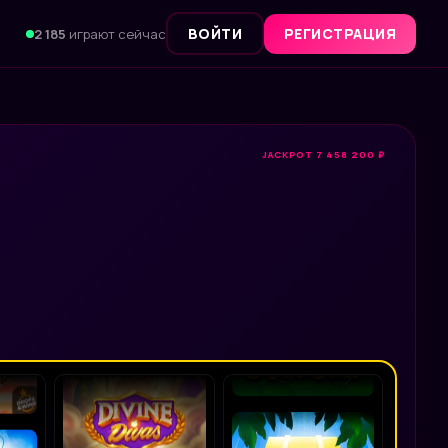
ВОЙТИ
РЕГИСТРАЦИЯ
2 185
играют сейчас
JACKPOT 7 458 200 ₽