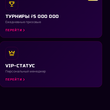
ТУРНИРЫ ₽5 000 000
Ежедневные призовые
ПЕРЕЙТИ
VIP-СТАТУС
Персональный менеджер
ПЕРЕЙТИ