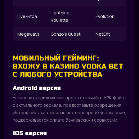
Lightning
Live-игра
Evolution
Roulette
Megaways
Gonzo's Quest
NetEnt
МОБИЛЬНЫЙ ГЕЙМИНГ:
ВХОЖУ В КАЗИНО VODKA BET
С ЛЮБОГО УСТРОЙСТВА
Android версия
Установить приложение просто: скачайте APK-файл
с актуального зеркала, предоставьте разрешения.
Интерфейс адаптирован под сенсорное управление,
поддерживается оплата банковскими сервисами.
iOS версия