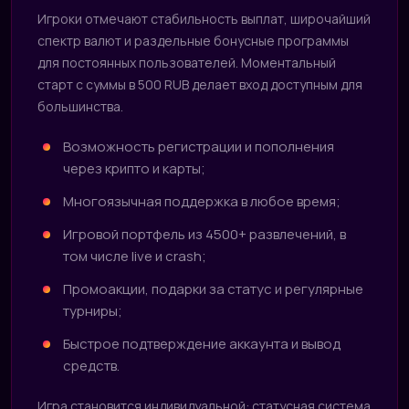
Игроки отмечают стабильность выплат, широчайший
спектр валют и раздельные бонусные программы
для постоянных пользователей. Моментальный
старт с суммы в 500 RUB делает вход доступным для
большинства.
Возможность регистрации и пополнения
через крипто и карты;
Многоязычная поддержка в любое время;
Игровой портфель из 4500+ развлечений, в
том числе live и crash;
Промоакции, подарки за статус и регулярные
турниры;
Быстрое подтверждение аккаунта и вывод
средств.
Игра становится индивидуальной: статусная система