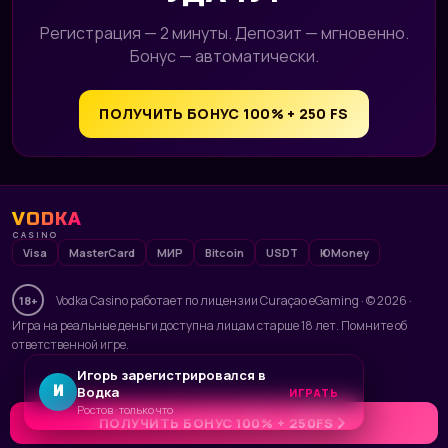
Регистрация — 2 минуты. Депозит — мгновенно.
Бонус — автоматически.
ПОЛУЧИТЬ БОНУС 100% + 250 FS
VODKA
CASINO
Visa
MasterCard
МИР
Bitcoin
USDT
ЮMoney
Vodka Casino работает по лицензии Curaçao eGaming · © 2026 ·
18+
Игра на реальные деньги доступна лицам старше 18 лет. Помните об
ответственной игре.
Игорь зарегистрировался в
И
Водка
ИГРАТЬ
Ростов · только что
ПОЛУЧИТЬ БОНУС 100% + 250FS