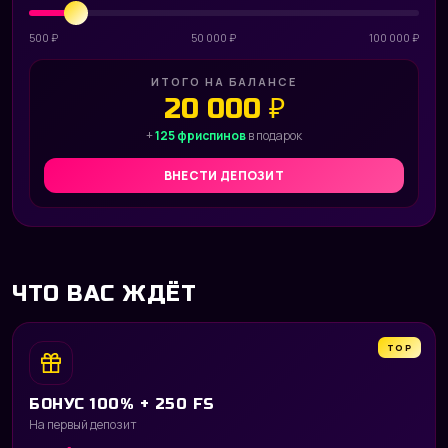
500 ₽
50 000 ₽
100 000 ₽
ИТОГО НА БАЛАНСЕ
20 000 ₽
+
125 фриспинов
в подарок
ВНЕСТИ ДЕПОЗИТ
ЧТО ВАС ЖДЁТ
TOP
БОНУС 100% + 250 FS
На первый депозит