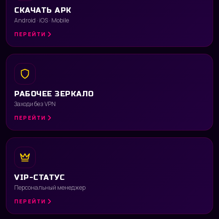
СКАЧАТЬ APK
Android · iOS · Mobile
ПЕРЕЙТИ
РАБОЧЕЕ ЗЕРКАЛО
Заходи без VPN
ПЕРЕЙТИ
VIP-СТАТУС
Персональный менеджер
ПЕРЕЙТИ