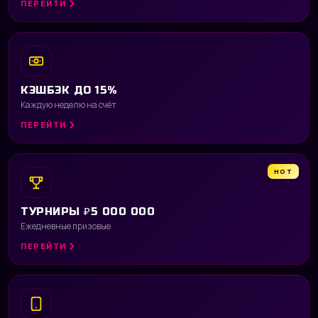
ПЕРЕЙТИ
КЭШБЭК ДО 15%
Каждую неделю на счёт
ПЕРЕЙТИ
HOT
ТУРНИРЫ ₽5 000 000
Ежедневные призовые
ПЕРЕЙТИ