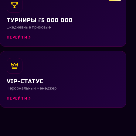
ТУРНИРЫ ₽5 000 000
Ежедневные призовые
ПЕРЕЙТИ
VIP-СТАТУС
Персональный менеджер
ПЕРЕЙТИ