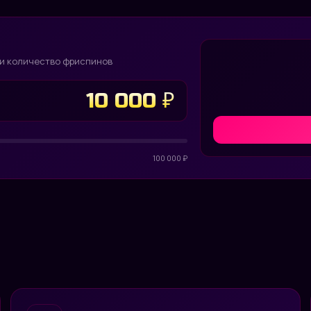
 и количество фриспинов
10 000 ₽
100 000 ₽