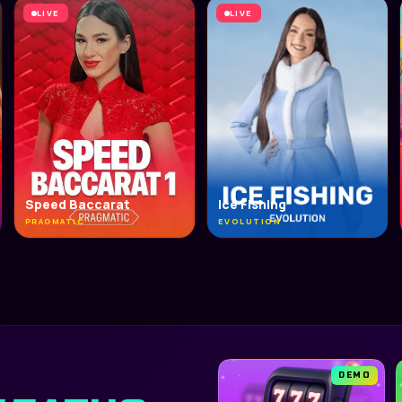
LIVE
LIVE
OD
Speed Baccarat
Ice Fishing
PRAGMATIC
EVOLUTION
DEMO