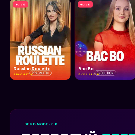
LIVE
LIVE
V
Russian Roulette
Bac Bo
PRAGMATIC
EVOLUTION
DEMO MODE · 0 ₽