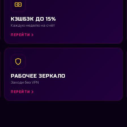
КЭШБЭК ДО 15%
Каждую неделю на счёт
ПЕРЕЙТИ
РАБОЧЕЕ ЗЕРКАЛО
Заходи без VPN
ПЕРЕЙТИ