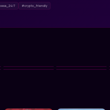
ржка_24/7
#crypto_friendly
Diamond of Jungle
Aztec Clusters
NEW
Fruit Machine
Capymania Yellow
HOT
NETENT
PRAGMATIC PLAY
MICROGAMING
PRAGMATIC PLAY