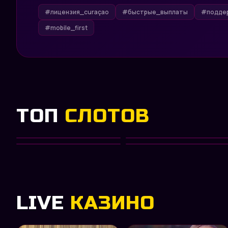
#лицензия_curaçao
#быстрые_выплаты
#подде
#mobile_first
ТОП
СЛОТОВ
Gates of Olympus 1000
Big Bass Bonanza
HOT
Hot Fruit
Phoenix Rising
NEW
PRAGMATIC PLAY
PRAGMATIC PLAY
MICROGAMING
PLAY’N GO
LIVE
КАЗИНО