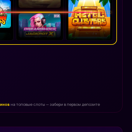
пинов
на топовые слоты — забери в первом депозите