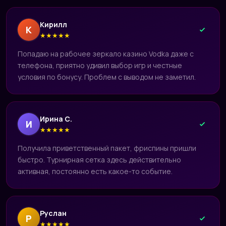
Кирилл
К
★
★
★
★
★
Попадаю на рабочее зеркало казино Vodka даже с
телефона, приятно удивил выбор игр и честные
условия по бонусу. Проблем с выводом не заметил.
Ирина С.
И
★
★
★
★
★
Получила приветственный пакет, фриспины пришли
быстро. Турнирная сетка здесь действительно
активная, постоянно есть какое-то событие.
Руслан
Р
★
★
★
★
★