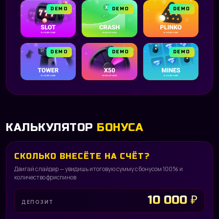
DEMO
DEMO
DEMO
DEMO
DEMO
DEMO
КАЛЬКУЛЯТОР
БОНУСА
СКОЛЬКО ВНЕСЁТЕ НА СЧЁТ?
Двигай слайдер — увидишь итоговую сумму с бонусом 100% и
количество фриспинов
10 000 ₽
ДЕПОЗИТ