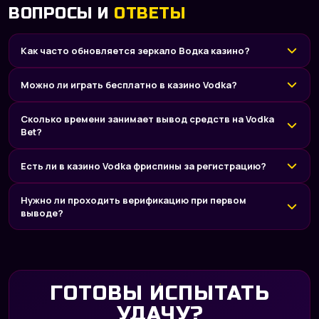
ВОПРОСЫ И
ОТВЕТЫ
Как часто обновляется зеркало Водка казино?
Можно ли играть бесплатно в казино Vodka?
Сколько времени занимает вывод средств на Vodka
Bet?
Есть ли в казино Vodka фриспины за регистрацию?
Нужно ли проходить верификацию при первом
выводе?
ГОТОВЫ ИСПЫТАТЬ
УДАЧУ?