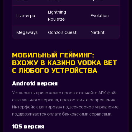
Lightning
Live-игра
Evolution
Roulette
Megaways
Gonzo's Quest
NetEnt
МОБИЛЬНЫЙ ГЕЙМИНГ:
ВХОЖУ В КАЗИНО VODKA BET
С ЛЮБОГО УСТРОЙСТВА
Android версия
Установить приложение просто: скачайте APK-файл
с актуального зеркала, предоставьте разрешения.
Интерфейс адаптирован под сенсорное управление,
поддерживается оплата банковскими сервисами.
iOS версия