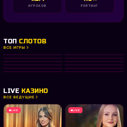
ИГРОКОВ
РЕЙТИНГ
ТОП
СЛОТОВ
ВСЕ ИГРЫ
Gates of Olympus 1000
Big Bass Bonanza
HOT
Diamond of Jungle
Aztec Clusters
NEW
PRAGMATIC PLAY
PRAGMATIC PLAY
Divine Divas
Dreamshock
TOP
NETENT
PRAGMATIC PLAY
Hot Fruit
Phoenix Rising
NEW
PLAY’N GO
NETENT
Fruit Machine
Capymania Yellow
HOT
MICROGAMING
PLAY’N GO
Big Win x25
Fab Farm
MICROGAMING
PRAGMATIC PLAY
NETENT
PLAY’N GO
LIVE
КАЗИНО
ВСЕ ВЕДУЩИЕ
LIVE
LIVE