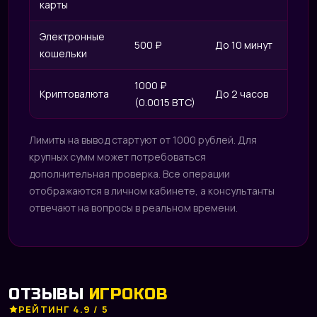
карты
Электронные
500 ₽
До 10 минут
кошельки
1000 ₽
Криптовалюта
До 2 часов
(0.0015 BTC)
Лимиты на вывод стартуют от 1000 рублей. Для
крупных сумм может потребоваться
дополнительная проверка. Все операции
отображаются в личном кабинете, а консультанты
отвечают на вопросы в реальном времени.
ОТЗЫВЫ
ИГРОКОВ
РЕЙТИНГ 4.9 / 5