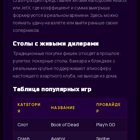
Crash-раздел представлен хитами наподобие Aviator
или JetX, где коэффициент и сумма выигрыша
формируются в реальном времени. Здесь можно
поймать удачу на взлёте или выйти раньше своих
соперников.
Столы с живыми дилерами
Традиционные покупки фишек отходят в прошлое:
рулетки, покерные столы, баккара и блэкджек с
реальными крупье поддерживают атмосферу
настоящего азартного клуба, не выходя из дома.
Таблица популярных игр
КАТЕГОРИ
ПРОВАЙДЕ
НАЗВАНИЕ
Я
Р
Слот
Book of Dead
Play'n GO
Crash
Aviator
Spribe