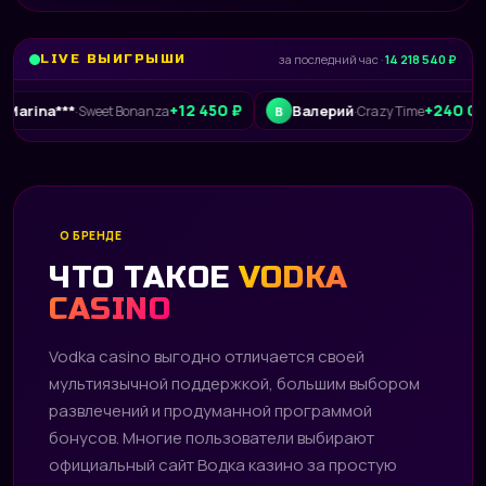
LIVE ВЫИГРЫШИ
за последний час ·
14 218 540 ₽
+12 450 ₽
+240 015 ₽
***
Валерий
·
Sweet Bonanza
·
Crazy Time
В
О БРЕНДЕ
ЧТО ТАКОЕ
VODKA
CASINO
Vodka casino выгодно отличается своей
мультиязычной поддержкой, большим выбором
развлечений и продуманной программой
бонусов. Многие пользователи выбирают
официальный сайт Водка казино за простую