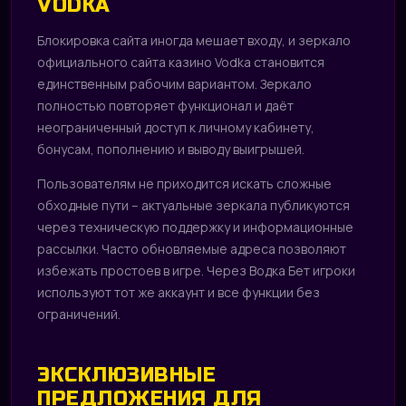
VODKA
Блокировка сайта иногда мешает входу, и зеркало
официального сайта казино Vodka становится
единственным рабочим вариантом. Зеркало
полностью повторяет функционал и даёт
неограниченный доступ к личному кабинету,
бонусам, пополнению и выводу выигрышей.
Пользователям не приходится искать сложные
обходные пути – актуальные зеркала публикуются
через техническую поддержку и информационные
рассылки. Часто обновляемые адреса позволяют
избежать простоев в игре. Через Водка Бет игроки
используют тот же аккаунт и все функции без
ограничений.
ЭКСКЛЮЗИВНЫЕ
ПРЕДЛОЖЕНИЯ ДЛЯ