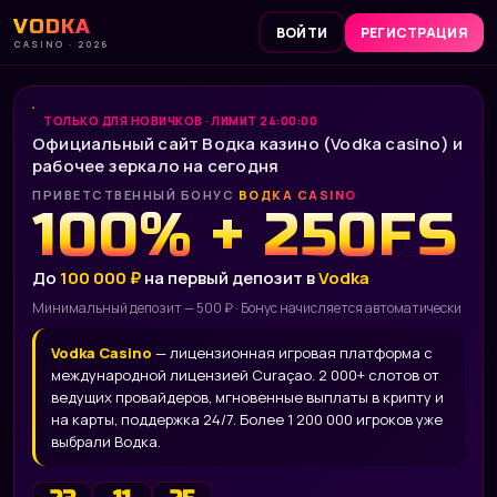
VODKA
ВОЙТИ
РЕГИСТРАЦИЯ
CASINO · 2026
ТОЛЬКО ДЛЯ НОВИЧКОВ · ЛИМИТ 24:00:00
Официальный сайт Водка казино (Vodka casino) и
рабочее зеркало на сегодня
ПРИВЕТСТВЕННЫЙ БОНУС
ВОДКА CASINO
100% + 250FS
До
100 000 ₽
на первый депозит в
Vodka
Минимальный депозит — 500 ₽ · Бонус начисляется автоматически
Vodka Casino
— лицензионная игровая платформа с
международной лицензией Curaçao. 2 000+ слотов от
ведущих провайдеров, мгновенные выплаты в крипту и
на карты, поддержка 24/7. Более 1 200 000 игроков уже
выбрали Водка.