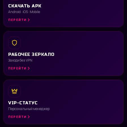
СКАЧАТЬ APK
Android · iOS · Mobile
ПЕРЕЙТИ
РАБОЧЕЕ ЗЕРКАЛО
Заходи без VPN
ПЕРЕЙТИ
VIP-СТАТУС
Персональный менеджер
ПЕРЕЙТИ