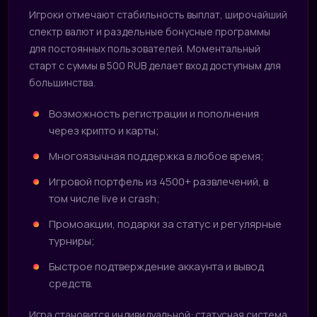
Игроки отмечают стабильность выплат, широчайший
спектр валют и раздельные бонусные программы
для постоянных пользователей. Моментальный
старт с суммы в 500 RUB делает вход доступным для
большинства.
Возможность регистрации и пополнения
через крипто и карты;
Многоязычная поддержка в любое время;
Игровой портфель из 4500+ развлечений, в
том числе live и crash;
Промоакции, подарки за статус и регулярные
турниры;
Быстрое подтверждение аккаунта и вывод
средств.
Игра становится индивидуальной: статусная система