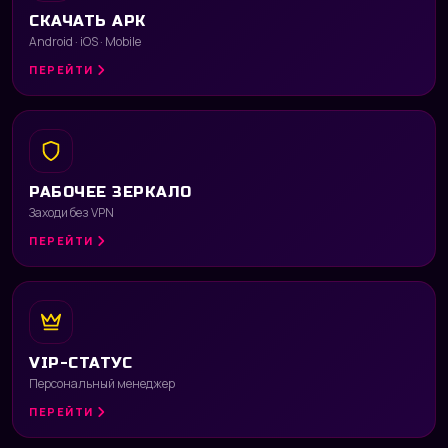
СКАЧАТЬ APK
Android · iOS · Mobile
ПЕРЕЙТИ
РАБОЧЕЕ ЗЕРКАЛО
Заходи без VPN
ПЕРЕЙТИ
VIP-СТАТУС
Персональный менеджер
ПЕРЕЙТИ