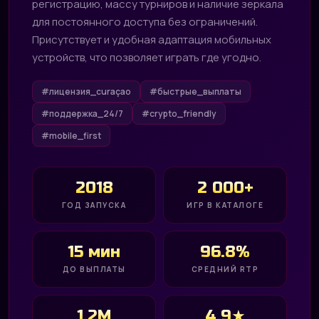
регистрацию, массу турниров и наличие зеркала
для постоянного доступа без ограничений.
Присутствует и удобная адаптация мобильных
устройств, что позволяет играть где угодно.
#лицензия_curaçao
#быстрые_выплаты
#поддержка_24/7
#crypto_friendly
#mobile_first
2018
2 000+
ГОД ЗАПУСКА
ИГР В КАТАЛОГЕ
15 мин
96.8%
ДО ВЫПЛАТЫ
СРЕДНИЙ RTP
1.2M
4.9★