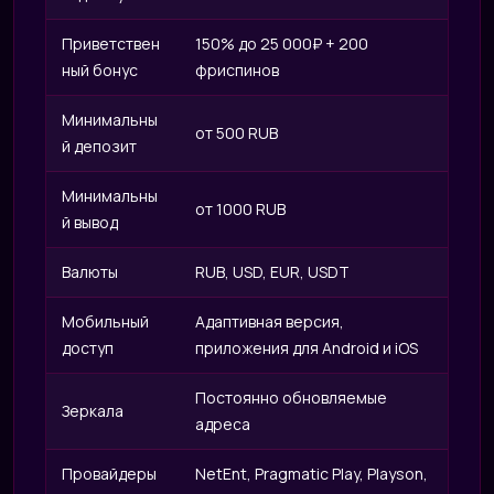
Приветствен
150% до 25 000₽ + 200
ный бонус
фриспинов
OD
Минимальны
от 500 RUB
й депозит
Минимальны
от 1000 RUB
й вывод
Валюты
RUB, USD, EUR, USDT
Мобильный
Адаптивная версия,
доступ
приложения для Android и iOS
Постоянно обновляемые
Зеркала
адреса
Провайдеры
NetEnt, Pragmatic Play, Playson,