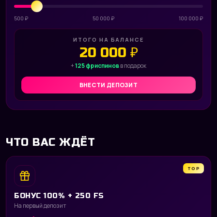
500 ₽
50 000 ₽
100 000 ₽
ИТОГО НА БАЛАНСЕ
20 000 ₽
+
125 фриспинов
в подарок
ВНЕСТИ ДЕПОЗИТ
ЧТО ВАС ЖДЁТ
TOP
БОНУС 100% + 250 FS
На первый депозит