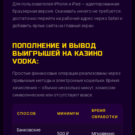
Для пользователей iPhone и iPad — адаптированная
браузерная версия. Скачивать ничего не требуется:
достаточно перейти на рабочий адрес через Safari и
добавить ярлык сайта на главный экран.
ПОПОЛНЕНИЕ И ВЫВОД
ВЫИГРЫШЕЙ НА КАЗИНО
VODKA:
Простые финансовые операции реализованы через
привычные методы и электронные кошельки. Время
зачисления — обычно несколько минут, комиссии
символические или отсутствуют вовсе.
ВРЕМЯ
СПОСОБ
МИНИМУМ
ОБРАБОТКИ
Банковские
500 ₽
Мгновенно