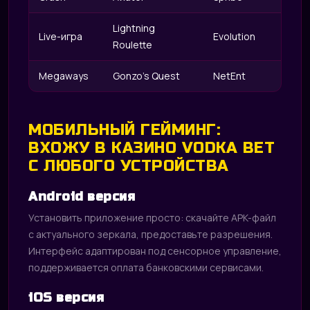
Lightning
Live-игра
Evolution
Roulette
Megaways
Gonzo's Quest
NetEnt
МОБИЛЬНЫЙ ГЕЙМИНГ:
ВХОЖУ В КАЗИНО VODKA BET
С ЛЮБОГО УСТРОЙСТВА
Android версия
Установить приложение просто: скачайте APK-файл
с актуального зеркала, предоставьте разрешения.
Интерфейс адаптирован под сенсорное управление,
поддерживается оплата банковскими сервисами.
iOS версия