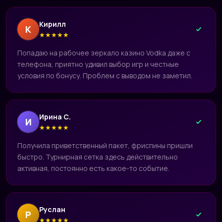
Кирилл
К
★
★
★
★
★
Попадаю на рабочее зеркало казино Vodka даже с
телефона, приятно удивил выбор игр и честные
условия по бонусу. Проблем с выводом не заметил.
Ирина С.
И
★
★
★
★
★
Получила приветственный пакет, фриспины пришли
быстро. Турнирная сетка здесь действительно
активная, постоянно есть какое-то событие.
Руслан
Р
★
★
★
★
★