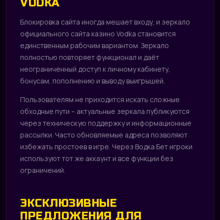
VODKA
Блокировка сайта иногда мешает входу, и зеркало
официального сайта казино Vodka становится
единственным рабочим вариантом. Зеркало
полностью повторяет функционал и даёт
неограниченный доступ к личному кабинету,
бонусам, пополнению и выводу выигрышей.
Пользователям не приходится искать сложные
обходные пути – актуальные зеркала публикуются
через техническую поддержку и информационные
рассылки. Часто обновляемые адреса позволяют
избежать простоев в игре. Через Водка Бет игроки
используют тот же аккаунт и все функции без
ограничений.
ЭКСКЛЮЗИВНЫЕ
ПРЕДЛОЖЕНИЯ ДЛЯ