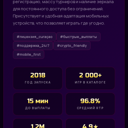
регистрацию, массу турниров и наличие зеркала
для постоянного доступа без ограничений.
Присутствует и удобная адаптация мобильных
устройств, что позволяет играть где угодно.
#лицензия_curaçao
#быстрые_выплаты
#поддержка_24/7
#crypto_friendly
#mobile_first
2018
2 000+
ГОД ЗАПУСКА
ИГР В КАТАЛОГЕ
15 мин
96.8%
ДО ВЫПЛАТЫ
СРЕДНИЙ RTP
1.2M
4.9★