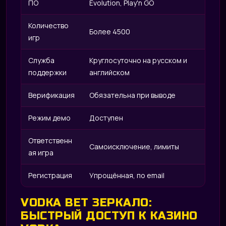
ПО
Evolution, Play'n GO
Количество
Более 4500
игр
Служба
Круглосуточно на русском и
поддержки
английском
Верификация
Обязательна при выводе
Режим демо
Доступен
Ответственн
Самоисключение, лимиты
ая игра
Регистрация
Упрощённая, по email
VODKA BET ЗЕРКАЛО:
БЫСТРЫЙ ДОСТУП К КАЗИНО