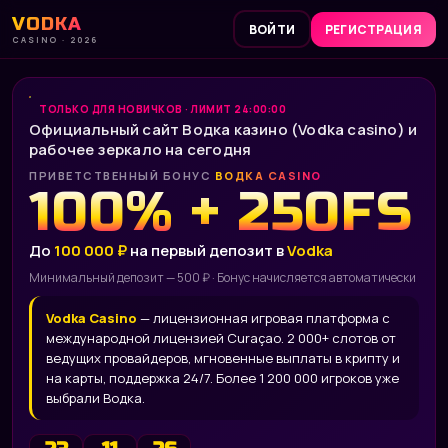
VODKA
ВОЙТИ
РЕГИСТРАЦИЯ
CASINO · 2026
ТОЛЬКО ДЛЯ НОВИЧКОВ · ЛИМИТ 24:00:00
Официальный сайт Водка казино (Vodka casino) и
рабочее зеркало на сегодня
ПРИВЕТСТВЕННЫЙ БОНУС
ВОДКА CASINO
100% + 250FS
До
100 000 ₽
на первый депозит в
Vodka
Минимальный депозит — 500 ₽ · Бонус начисляется автоматически
Vodka Casino
— лицензионная игровая платформа с
международной лицензией Curaçao. 2 000+ слотов от
ведущих провайдеров, мгновенные выплаты в крипту и
на карты, поддержка 24/7. Более 1 200 000 игроков уже
выбрали Водка.