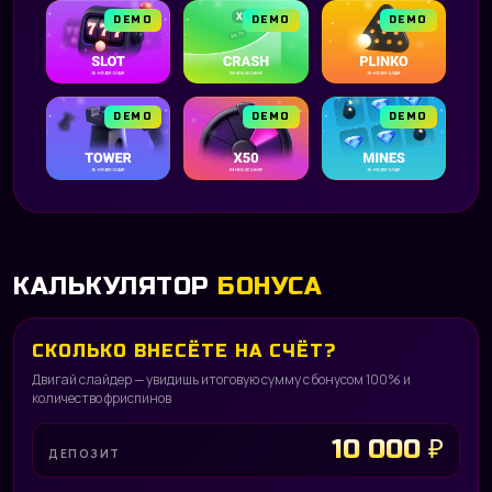
DEMO
DEMO
DEMO
DEMO
DEMO
DEMO
КАЛЬКУЛЯТОР
БОНУСА
СКОЛЬКО ВНЕСЁТЕ НА СЧЁТ?
Двигай слайдер — увидишь итоговую сумму с бонусом 100% и
количество фриспинов
10 000 ₽
ДЕПОЗИТ