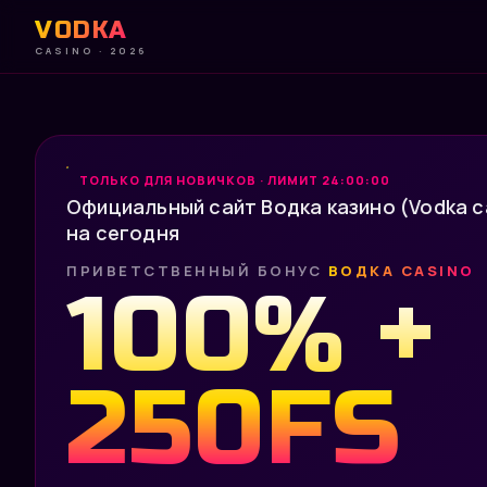
VODKA
CASINO · 2026
ТОЛЬКО ДЛЯ НОВИЧКОВ · ЛИМИТ 24:00:00
Официальный сайт Водка казино (Vodka c
на сегодня
ПРИВЕТСТВЕННЫЙ БОНУС
ВОДКА CASINO
100% +
250FS