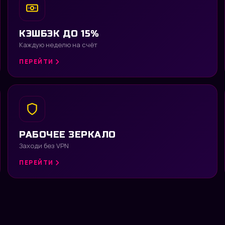
КЭШБЭК ДО 15%
Каждую неделю на счёт
ПЕРЕЙТИ
РАБОЧЕЕ ЗЕРКАЛО
Заходи без VPN
ПЕРЕЙТИ