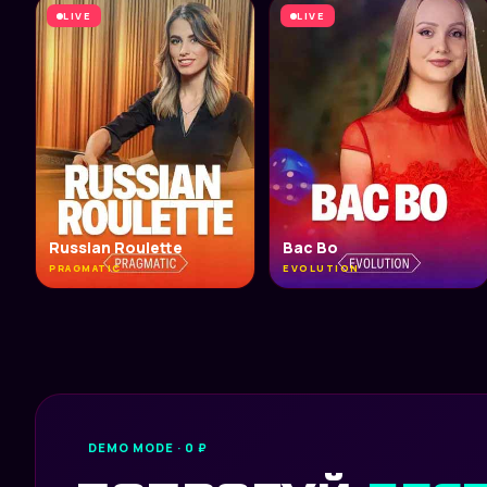
LIVE
LIVE
V
Russian Roulette
Bac Bo
PRAGMATIC
EVOLUTION
DEMO MODE · 0 ₽