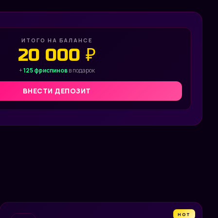
ИТОГО НА БАЛАНСЕ
20 000 ₽
+
125 фриспинов
в подарок
ВНЕСТИ ДЕПОЗИТ
HOT