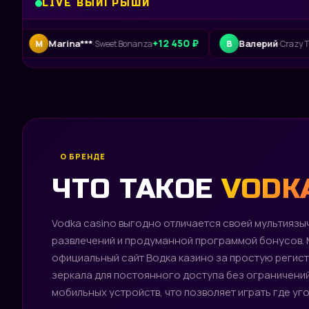
LIVE ВЫИГРЫШИ
+12 450 ₽
+240 
Marina***
Валерий
·
Sweet Bonanza
В
·
Crazy Time
О БРЕНДЕ
ЧТО ТАКОЕ
VODK
Vodka casino выгодно отличается своей мультияз
развлечений и продуманной программой бонусов.
официальный сайт Водка казино за простую регист
зеркала для постоянного доступа без ограничений
мобильных устройств, что позволяет играть где уг