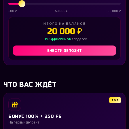
500 ₽
50 000 ₽
100 000 ₽
ИТОГО НА БАЛАНСЕ
20 000 ₽
+
125 фриспинов
в подарок
ВНЕСТИ ДЕПОЗИТ
ЧТО ВАС ЖДЁТ
TOP
БОНУС 100% + 250 FS
На первый депозит