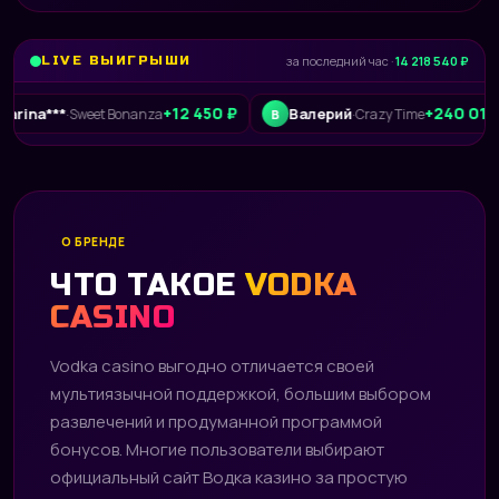
LIVE ВЫИГРЫШИ
за последний час ·
14 218 540 ₽
+12 450 ₽
+240 015 ₽
*
Валерий
·
Sweet Bonanza
·
Crazy Time
В
L
О БРЕНДЕ
ЧТО ТАКОЕ
VODKA
CASINO
Vodka casino выгодно отличается своей
мультиязычной поддержкой, большим выбором
развлечений и продуманной программой
бонусов. Многие пользователи выбирают
официальный сайт Водка казино за простую