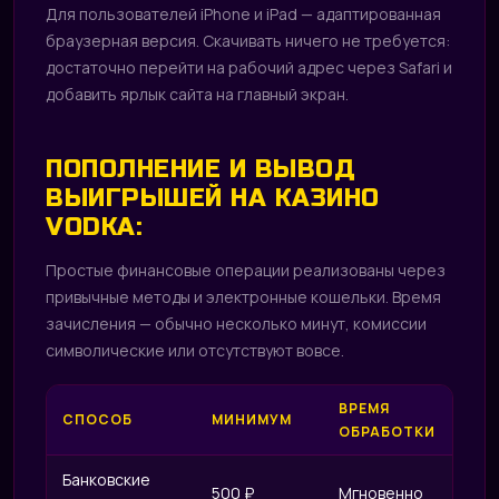
Для пользователей iPhone и iPad — адаптированная
браузерная версия. Скачивать ничего не требуется:
достаточно перейти на рабочий адрес через Safari и
добавить ярлык сайта на главный экран.
ПОПОЛНЕНИЕ И ВЫВОД
ВЫИГРЫШЕЙ НА КАЗИНО
VODKA:
Простые финансовые операции реализованы через
привычные методы и электронные кошельки. Время
зачисления — обычно несколько минут, комиссии
символические или отсутствуют вовсе.
ВРЕМЯ
СПОСОБ
МИНИМУМ
ОБРАБОТКИ
Банковские
500 ₽
Мгновенно