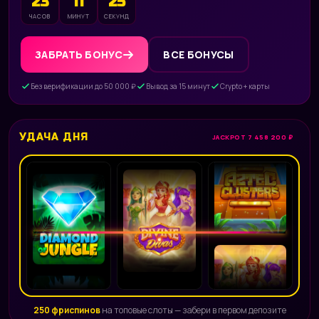
23
11
24
ЧАСОВ
МИНУТ
СЕКУНД
ЗАБРАТЬ БОНУС
ВСЕ БОНУСЫ
Без верификации до 50 000 ₽
Вывод за 15 минут
Crypto + карты
УДАЧА ДНЯ
JACKPOT 7 458 200 ₽
250 фриспинов
на топовые слоты — забери в первом депозите