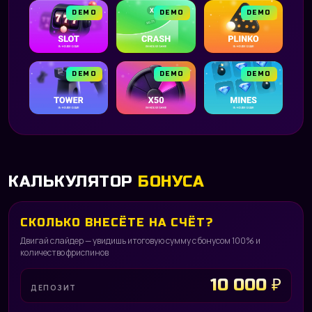
DEMO
DEMO
DEMO
DEMO
DEMO
DEMO
КАЛЬКУЛЯТОР
БОНУСА
СКОЛЬКО ВНЕСЁТЕ НА СЧЁТ?
Двигай слайдер — увидишь итоговую сумму с бонусом 100% и
количество фриспинов
10 000 ₽
ДЕПОЗИТ