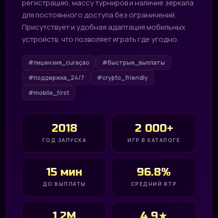
регистрацию, массу турниров и наличие зеркала
для постоянного доступа без ограничений.
Присутствует и удобная адаптация мобильных
устройств, что позволяет играть где угодно.
#лицензия_curaçao
#быстрые_выплаты
#поддержка_24/7
#crypto_friendly
#mobile_first
2018
2 000+
ГОД ЗАПУСКА
ИГР В КАТАЛОГЕ
15 мин
96.8%
ДО ВЫПЛАТЫ
СРЕДНИЙ RTP
1.2M
4.9★