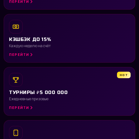
ПЕРЕЙТИ
КЭШБЭК ДО 15%
Каждую неделю на счёт
ПЕРЕЙТИ
HOT
ТУРНИРЫ ₽5 000 000
Ежедневные призовые
ПЕРЕЙТИ