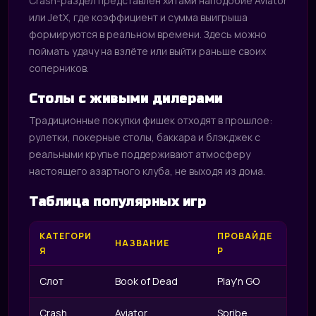
Crash-раздел представлен хитами наподобие Aviator
или JetX, где коэффициент и сумма выигрыша
формируются в реальном времени. Здесь можно
поймать удачу на взлёте или выйти раньше своих
соперников.
Столы с живыми дилерами
Традиционные покупки фишек отходят в прошлое:
рулетки, покерные столы, баккара и блэкджек с
реальными крупье поддерживают атмосферу
настоящего азартного клуба, не выходя из дома.
Таблица популярных игр
КАТЕГОРИ
ПРОВАЙДЕ
НАЗВАНИЕ
Я
Р
Слот
Book of Dead
Play'n GO
Crash
Aviator
Spribe