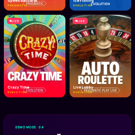
Speed Baccarat
Ice Fishing
PRAGMATIC
EVOLUTION
LIVE
LIVE
Crazy Time
Live Lobby
EVOLUTION
EVOLUTION
DEMO MODE · 0 ₽