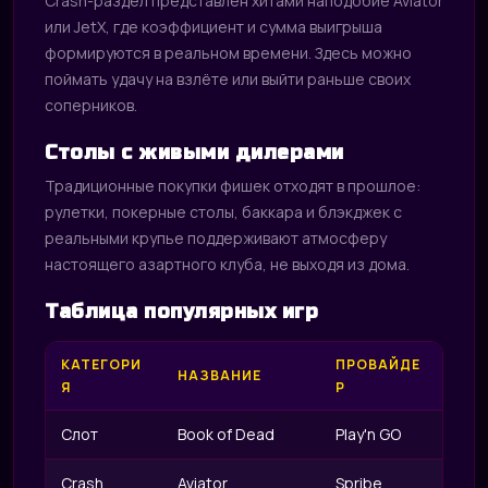
Crash-раздел представлен хитами наподобие Aviator
или JetX, где коэффициент и сумма выигрыша
формируются в реальном времени. Здесь можно
поймать удачу на взлёте или выйти раньше своих
соперников.
Столы с живыми дилерами
Традиционные покупки фишек отходят в прошлое:
рулетки, покерные столы, баккара и блэкджек с
реальными крупье поддерживают атмосферу
настоящего азартного клуба, не выходя из дома.
Таблица популярных игр
КАТЕГОРИ
ПРОВАЙДЕ
НАЗВАНИЕ
Я
Р
Слот
Book of Dead
Play'n GO
Crash
Aviator
Spribe