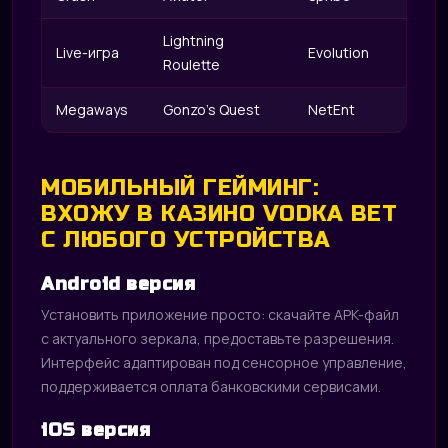
Lightning
Live-игра
Evolution
Roulette
Megaways
Gonzo's Quest
NetEnt
МОБИЛЬНЫЙ ГЕЙМИНГ:
ВХОЖУ В КАЗИНО VODKA BET
С ЛЮБОГО УСТРОЙСТВА
Android версия
Установить приложение просто: скачайте APK-файл
с актуального зеркала, предоставьте разрешения.
Интерфейс адаптирован под сенсорное управление,
поддерживается оплата банковскими сервисами.
iOS версия