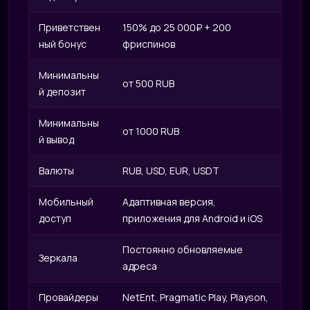
Приветствен
150% до 25 000₽ + 200
ный бонус
фриспинов
OD
Минимальны
от 500 RUB
й депозит
Минимальны
от 1000 RUB
й вывод
Валюты
RUB, USD, EUR, USDT
Мобильный
Адаптивная версия,
доступ
приложения для Android и iOS
Постоянно обновляемые
Зеркала
адреса
Провайдеры
NetEnt, Pragmatic Play, Playson,