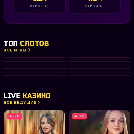
ИГРОКОВ
РЕЙТИНГ
ТОП
СЛОТОВ
ВСЕ ИГРЫ
Gates of Olympus 1000
Big Bass Bonanza
HOT
Diamond of Jungle
Aztec Clusters
NEW
PRAGMATIC PLAY
PRAGMATIC PLAY
Divine Divas
Dreamshock
TOP
NETENT
PRAGMATIC PLAY
Hot Fruit
Phoenix Rising
NEW
PLAY’N GO
NETENT
Fruit Machine
Capymania Yellow
HOT
MICROGAMING
PLAY’N GO
Big Win x25
Fab Farm
MICROGAMING
PRAGMATIC PLAY
NETENT
PLAY’N GO
LIVE
КАЗИНО
ВСЕ ВЕДУЩИЕ
LIVE
LIVE