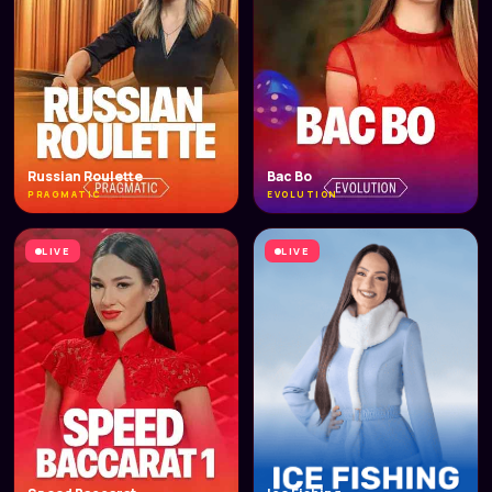
Russian Roulette
Bac Bo
PRAGMATIC
EVOLUTION
LIVE
LIVE