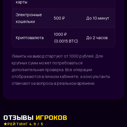
карты
Электронные
500 ₽
До 10 минут
кошельки
1000 ₽
Криптовалюта
До 2 часов
(0.0015 BTC)
Лимиты на вывод стартуют от 1000 рублей. Для
крупных сумм может потребоваться
дополнительная проверка. Все операции
отображаются в личном кабинете, а консультанты
отвечают на вопросы в реальном времени.
ОТЗЫВЫ
ИГРОКОВ
РЕЙТИНГ 4.9 / 5