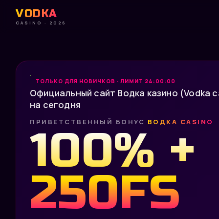
VODKA
CASINO · 2026
ТОЛЬКО ДЛЯ НОВИЧКОВ · ЛИМИТ 24:00:00
Официальный сайт Водка казино (Vodka c
на сегодня
ПРИВЕТСТВЕННЫЙ БОНУС
ВОДКА CASINO
100% +
250FS