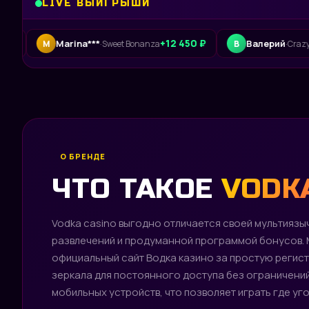
LIVE ВЫИГРЫШИ
+12 450 ₽
+24
Marina***
Валерий
M
·
Sweet Bonanza
В
·
Crazy Time
О БРЕНДЕ
ЧТО ТАКОЕ
VODK
Vodka casino выгодно отличается своей мультияз
развлечений и продуманной программой бонусов.
официальный сайт Водка казино за простую регист
зеркала для постоянного доступа без ограничений
мобильных устройств, что позволяет играть где уг