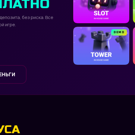
ПЛАТНО
 депозита, без риска. Все
й игре.
DEMO
ЕНЬГИ
УСА