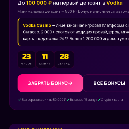
До
100 000 ₽
на первый депозит в
Vodka
Минимальный депозит — 500 ₽ · Бонус начисляется автом
Vodka Casino
— лицензионная игровая платформа с
Curaçao. 2 000+ слотов от ведущих провайдеров, мгн
карты, поддержка 24/7. Более 1 200 000 игроков уже 
23
11
26
ЧАСОВ
МИНУТ
СЕКУНД
ЗАБРАТЬ БОНУС
ВСЕ БОНУСЫ
Без верификации до 50 000 ₽
Вывод за 15 минут
Crypto + карты