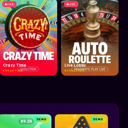
LIVE
LIVE
K
Crazy Time
Live Lobby
EVOLUTION
EVOLUTION
DEMO
DEMO