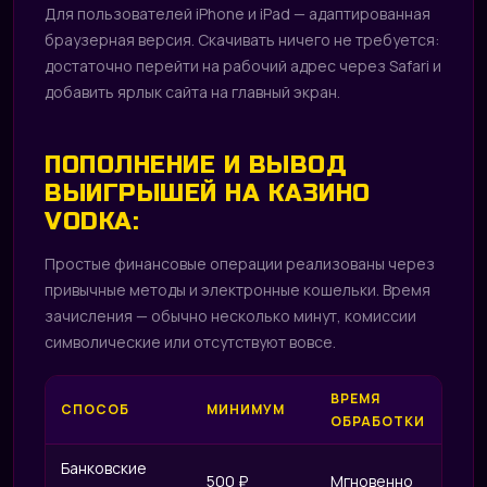
Для пользователей iPhone и iPad — адаптированная
браузерная версия. Скачивать ничего не требуется:
достаточно перейти на рабочий адрес через Safari и
добавить ярлык сайта на главный экран.
ПОПОЛНЕНИЕ И ВЫВОД
ВЫИГРЫШЕЙ НА КАЗИНО
VODKA:
Простые финансовые операции реализованы через
привычные методы и электронные кошельки. Время
зачисления — обычно несколько минут, комиссии
символические или отсутствуют вовсе.
ВРЕМЯ
СПОСОБ
МИНИМУМ
ОБРАБОТКИ
Банковские
500 ₽
Мгновенно