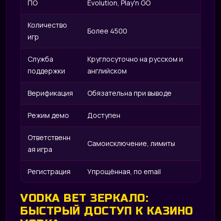
ПО
Evolution, Play'n GO
Количество
Более 4500
игр
Служба
Круглосуточно на русском и
поддержки
английском
Верификация
Обязательна при выводе
Режим демо
Доступен
Ответственн
Самоисключение, лимиты
ая игра
Регистрация
Упрощённая, по email
VODKA BET ЗЕРКАЛО:
БЫСТРЫЙ ДОСТУП К КАЗИНО