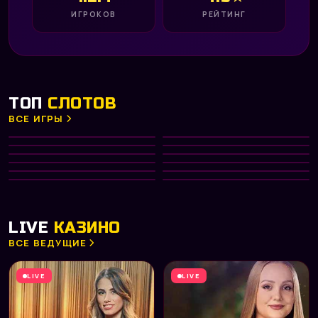
ИГРОКОВ
РЕЙТИНГ
ТОП
СЛОТОВ
ВСЕ ИГРЫ
Gates of Olympus 1000
Big Bass Bonanza
HOT
Diamond of Jungle
Aztec Clusters
NEW
PRAGMATIC PLAY
PRAGMATIC PLAY
Divine Divas
Dreamshock
TOP
NETENT
PRAGMATIC PLAY
Hot Fruit
Phoenix Rising
NEW
PLAY’N GO
NETENT
Fruit Machine
Capymania Yellow
HOT
MICROGAMING
PLAY’N GO
Big Win x25
Fab Farm
MICROGAMING
PRAGMATIC PLAY
NETENT
PLAY’N GO
LIVE
КАЗИНО
ВСЕ ВЕДУЩИЕ
LIVE
LIVE