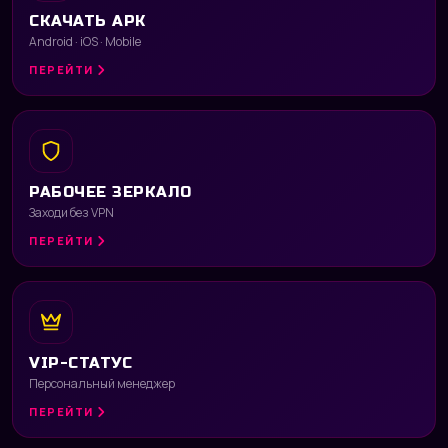
СКАЧАТЬ APK
Android · iOS · Mobile
ПЕРЕЙТИ
РАБОЧЕЕ ЗЕРКАЛО
Заходи без VPN
ПЕРЕЙТИ
VIP-СТАТУС
Персональный менеджер
ПЕРЕЙТИ