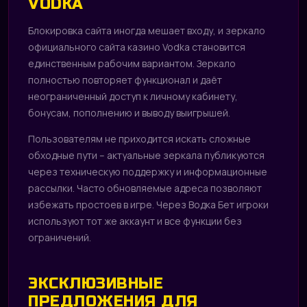
VODKA
Блокировка сайта иногда мешает входу, и зеркало
официального сайта казино Vodka становится
единственным рабочим вариантом. Зеркало
полностью повторяет функционал и даёт
неограниченный доступ к личному кабинету,
бонусам, пополнению и выводу выигрышей.
Пользователям не приходится искать сложные
обходные пути – актуальные зеркала публикуются
через техническую поддержку и информационные
рассылки. Часто обновляемые адреса позволяют
избежать простоев в игре. Через Водка Бет игроки
используют тот же аккаунт и все функции без
ограничений.
ЭКСКЛЮЗИВНЫЕ
ПРЕДЛОЖЕНИЯ ДЛЯ