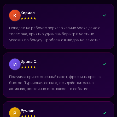
Кирилл
К
★
★
★
★
★
Попадаю на рабочее зеркало казино Vodka даже с
телефона, приятно удивил выбор игр и честные
условия по бонусу. Проблем с выводом не заметил.
Ирина С.
И
★
★
★
★
★
Получила приветственный пакет, фриспины пришли
быстро. Турнирная сетка здесь действительно
активная, постоянно есть какое-то событие.
Руслан
Р
★
★
★
★
★