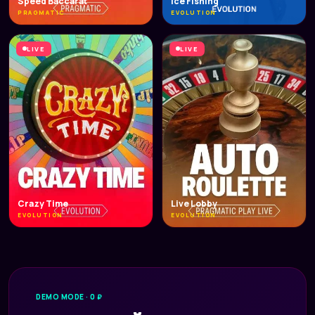
Speed Baccarat
Ice Fishing
PRAGMATIC
EVOLUTION
LIVE
LIVE
Crazy Time
Live Lobby
EVOLUTION
EVOLUTION
DEMO MODE · 0 ₽