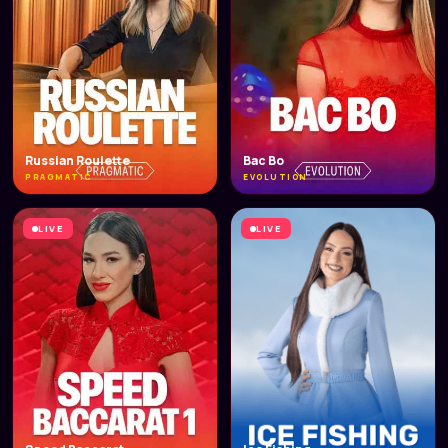
Russian Roulette
Bac Bo
PRAGMATIC
EVOLUTION
LIVE
LIVE