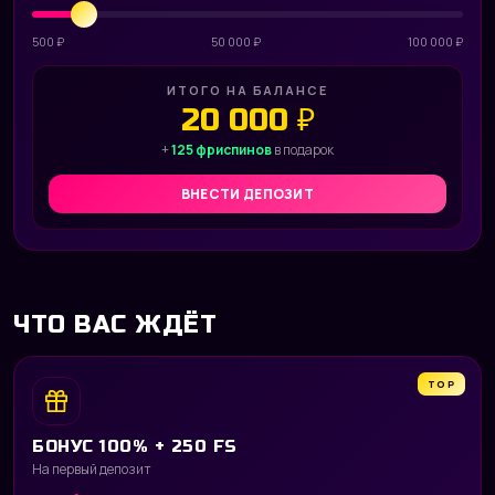
500 ₽
50 000 ₽
100 000 ₽
ИТОГО НА БАЛАНСЕ
20 000 ₽
+
125 фриспинов
в подарок
ВНЕСТИ ДЕПОЗИТ
ЧТО ВАС ЖДЁТ
TOP
БОНУС 100% + 250 FS
На первый депозит