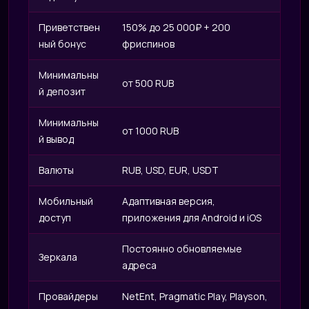
Приветствен
150% до 25 000₽ + 200
ный бонус
фриспинов
OD
Минимальны
от 500 RUB
й депозит
Минимальны
от 1000 RUB
й вывод
Валюты
RUB, USD, EUR, USDT
Мобильный
Адаптивная версия,
доступ
приложения для Android и iOS
Постоянно обновляемые
Зеркала
адреса
Провайдеры
NetEnt, Pragmatic Play, Playson,