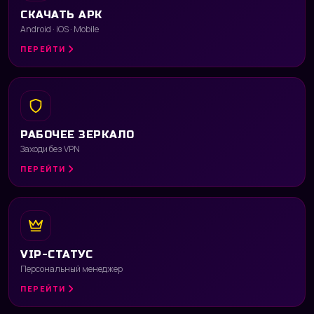
СКАЧАТЬ APK
Android · iOS · Mobile
ПЕРЕЙТИ
РАБОЧЕЕ ЗЕРКАЛО
Заходи без VPN
ПЕРЕЙТИ
VIP-СТАТУС
Персональный менеджер
ПЕРЕЙТИ