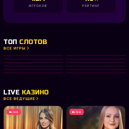
ИГРОКОВ
РЕЙТИНГ
ТОП
СЛОТОВ
ВСЕ ИГРЫ
Gates of Olympus 1000
Big Bass Bonanza
HOT
Diamond of Jungle
Aztec Clusters
NEW
PRAGMATIC PLAY
PRAGMATIC PLAY
Divine Divas
Dreamshock
TOP
NETENT
PRAGMATIC PLAY
Hot Fruit
Phoenix Rising
NEW
PLAY’N GO
NETENT
Fruit Machine
Capymania Yellow
HOT
MICROGAMING
PLAY’N GO
Big Win x25
Fab Farm
MICROGAMING
PRAGMATIC PLAY
NETENT
PLAY’N GO
LIVE
КАЗИНО
ВСЕ ВЕДУЩИЕ
LIVE
LIVE