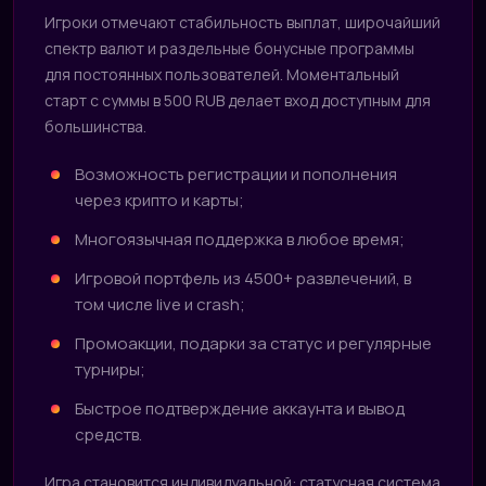
Игроки отмечают стабильность выплат, широчайший
спектр валют и раздельные бонусные программы
для постоянных пользователей. Моментальный
старт с суммы в 500 RUB делает вход доступным для
большинства.
Возможность регистрации и пополнения
через крипто и карты;
Многоязычная поддержка в любое время;
Игровой портфель из 4500+ развлечений, в
том числе live и crash;
Промоакции, подарки за статус и регулярные
турниры;
Быстрое подтверждение аккаунта и вывод
средств.
Игра становится индивидуальной: статусная система