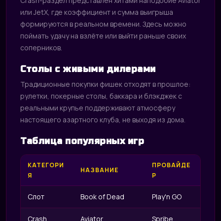
Crash-раздел представлен хитами наподобие Aviator
или JetX, где коэффициент и сумма выигрыша
формируются в реальном времени. Здесь можно
поймать удачу на взлёте или выйти раньше своих
соперников.
Столы с живыми дилерами
Традиционные покупки фишек отходят в прошлое:
рулетки, покерные столы, баккара и блэкджек с
реальными крупье поддерживают атмосферу
настоящего азартного клуба, не выходя из дома.
Таблица популярных игр
КАТЕГОРИ
ПРОВАЙДЕ
НАЗВАНИЕ
Я
Р
Слот
Book of Dead
Play'n GO
Crash
Aviator
Spribe