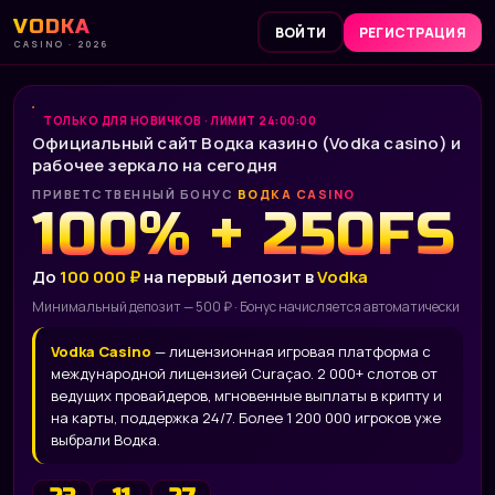
VODKA
ВОЙТИ
РЕГИСТРАЦИЯ
CASINO · 2026
ТОЛЬКО ДЛЯ НОВИЧКОВ · ЛИМИТ 24:00:00
Официальный сайт Водка казино (Vodka casino) и
рабочее зеркало на сегодня
ПРИВЕТСТВЕННЫЙ БОНУС
ВОДКА CASINO
100% + 250FS
До
100 000 ₽
на первый депозит в
Vodka
Минимальный депозит — 500 ₽ · Бонус начисляется автоматически
Vodka Casino
— лицензионная игровая платформа с
международной лицензией Curaçao. 2 000+ слотов от
ведущих провайдеров, мгновенные выплаты в крипту и
на карты, поддержка 24/7. Более 1 200 000 игроков уже
выбрали Водка.