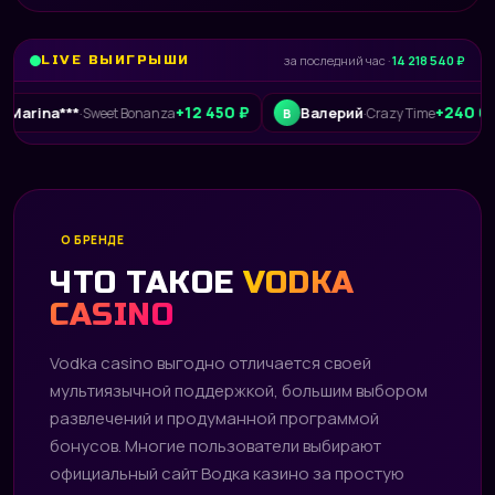
LIVE ВЫИГРЫШИ
за последний час ·
14 218 540 ₽
+12 450 ₽
+240 015 ₽
***
Валерий
·
Sweet Bonanza
·
Crazy Time
В
О БРЕНДЕ
ЧТО ТАКОЕ
VODKA
CASINO
Vodka casino выгодно отличается своей
мультиязычной поддержкой, большим выбором
развлечений и продуманной программой
бонусов. Многие пользователи выбирают
официальный сайт Водка казино за простую