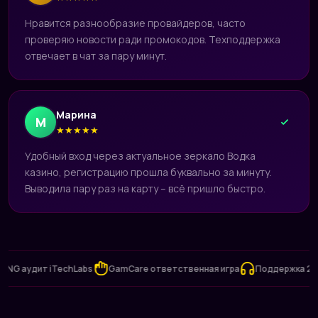
Нравится разнообразие провайдеров, часто
проверяю новости ради промокодов. Техподдержка
отвечает в чат за пару минут.
Марина
М
★
★
★
★
★
Удобный вход через актуальное зеркало Водка
казино, регистрацию прошла буквально за минуту.
Выводила пару раз на карту – всё пришло быстро.
удит iTechLabs
GamCare ответственная игра
Поддержка 24/7