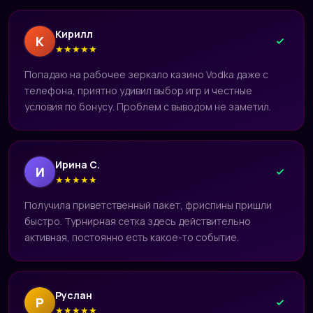
Кирилл
К
★
★
★
★
★
Попадаю на рабочее зеркало казино Vodka даже с
телефона, приятно удивил выбор игр и честные
условия по бонусу. Проблем с выводом не заметил.
Ирина С.
И
★
★
★
★
★
Получила приветственный пакет, фриспины пришли
быстро. Турнирная сетка здесь действительно
активная, постоянно есть какое-то событие.
Руслан
Р
★
★
★
★
★