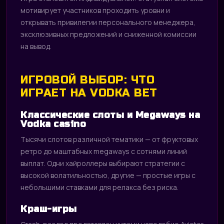
мотивирует участников проходить уровни и
открывать привилегии персонального менеджера,
эксклюзивных предложений и сниженной комиссии
на вывод.
ИГРОВОЙ ВЫБОР: ЧТО
ИГРАЕТ НА VODKA BET
Классические слоты и Megaways на
Vodka casino
Тысячи слотов различной тематики — от фруктовых
ретро до маштабных megaways с сотнями линий
выплат. Одни хайроллеры выбирают стратегии с
высокой волатильностью, другие — простые игры с
небольшими ставками для релакса без риска.
Краш-игры