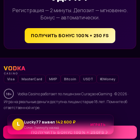
Регистрация — 2 минуты. Депозит — мгновенно.
Бонус — автоматически.
ПОЛУЧИТЬ БОНУС 100% + 250 FS
VODKA
CASINO
Visa
MasterCard
МИР
Bitcoin
USDT
ЮMoney
Vodka Casino работает по лицензии Curaçao eGaming · © 2026 ·
18+
Игра на реальные деньги доступна лицам старше 18 лет. Помните об
ответственной игре.
Lucky77 вывел
142 600 ₽
L
ИГРАТЬ
Сочи · 1 минуту назад
ПОЛУЧИТЬ БОНУС 100% + 250FS