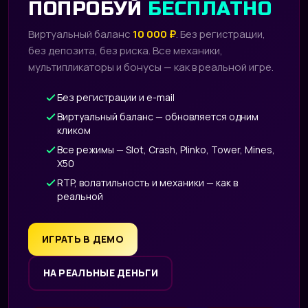
ПОПРОБУЙ
БЕСПЛАТНО
Виртуальный баланс
10 000 ₽
. Без регистрации,
без депозита, без риска. Все механики,
мультипликаторы и бонусы — как в реальной игре.
Без регистрации и e-mail
Виртуальный баланс — обновляется одним
кликом
Все режимы — Slot, Crash, Plinko, Tower, Mines,
X50
RTP, волатильность и механики — как в
реальной
ИГРАТЬ В ДЕМО
НА РЕАЛЬНЫЕ ДЕНЬГИ