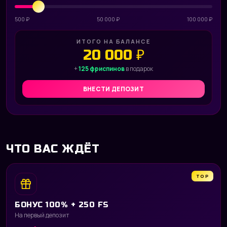
500 ₽
50 000 ₽
100 000 ₽
ИТОГО НА БАЛАНСЕ
20 000 ₽
+
125 фриспинов
в подарок
ВНЕСТИ ДЕПОЗИТ
ЧТО ВАС ЖДЁТ
TOP
БОНУС 100% + 250 FS
На первый депозит