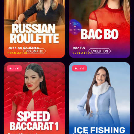
Russian Roulette
Bac Bo
PRAGMATIC
EVOLUTION
LIVE
LIVE