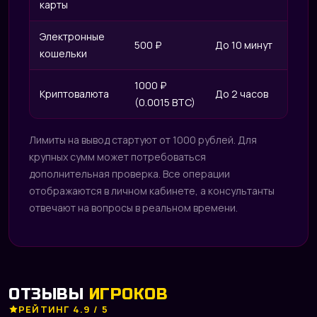
карты
Электронные
500 ₽
До 10 минут
кошельки
1000 ₽
Криптовалюта
До 2 часов
(0.0015 BTC)
Лимиты на вывод стартуют от 1000 рублей. Для
крупных сумм может потребоваться
дополнительная проверка. Все операции
отображаются в личном кабинете, а консультанты
отвечают на вопросы в реальном времени.
ОТЗЫВЫ
ИГРОКОВ
РЕЙТИНГ 4.9 / 5