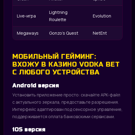
Lightning
Live-игра
Evolution
Roulette
Megaways
Gonzo's Quest
NetEnt
МОБИЛЬНЫЙ ГЕЙМИНГ:
ВХОЖУ В КАЗИНО VODKA BET
С ЛЮБОГО УСТРОЙСТВА
Android версия
Установить приложение просто: скачайте APK-файл
с актуального зеркала, предоставьте разрешения.
Интерфейс адаптирован под сенсорное управление,
поддерживается оплата банковскими сервисами.
iOS версия