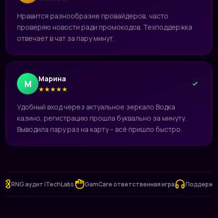
Нравится разнообразие провайдеров, часто
проверяю новости ради промокодов. Техподдержка
отвечает в чат за пару минут.
Марина
М
★
★
★
★
★
Удобный вход через актуальное зеркало Водка
казино, регистрацию прошла буквально за минуту.
Выводила пару раз на карту – всё пришло быстро.
G аудит iTechLabs
GamCare ответственная игра
Поддержка 24/7