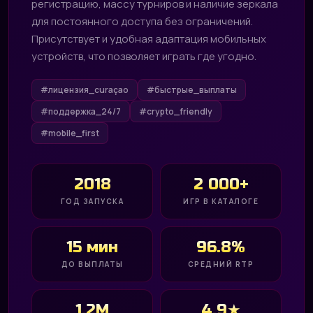
регистрацию, массу турниров и наличие зеркала
для постоянного доступа без ограничений.
Присутствует и удобная адаптация мобильных
устройств, что позволяет играть где угодно.
#лицензия_curaçao
#быстрые_выплаты
#поддержка_24/7
#crypto_friendly
#mobile_first
2018
2 000+
ГОД ЗАПУСКА
ИГР В КАТАЛОГЕ
15 мин
96.8%
ДО ВЫПЛАТЫ
СРЕДНИЙ RTP
1.2M
4.9★