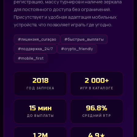
регистрацию, массу турниров и наличие зеркала
для постоянного доступа без ограничений.
Присутствует и удобная адаптация мобильных
устройств, что позволяет играть где угодно.
#лицензия_curaçao
#быстрые_выплаты
#поддержка_24/7
#crypto_friendly
#mobile_first
2018
2 000+
ГОД ЗАПУСКА
ИГР В КАТАЛОГЕ
15 мин
96.8%
ДО ВЫПЛАТЫ
СРЕДНИЙ RTP
1.2M
4.9★