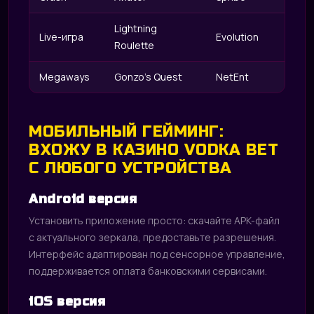
Lightning
Live-игра
Evolution
Roulette
Megaways
Gonzo's Quest
NetEnt
МОБИЛЬНЫЙ ГЕЙМИНГ:
ВХОЖУ В КАЗИНО VODKA BET
С ЛЮБОГО УСТРОЙСТВА
Android версия
Установить приложение просто: скачайте APK-файл
с актуального зеркала, предоставьте разрешения.
Интерфейс адаптирован под сенсорное управление,
поддерживается оплата банковскими сервисами.
iOS версия