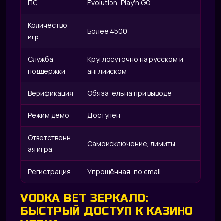
ПО
Evolution, Play'n GO
Количество
Более 4500
игр
Служба
Круглосуточно на русском и
поддержки
английском
Верификация
Обязательна при выводе
Режим демо
Доступен
Ответственн
Самоисключение, лимиты
ая игра
Регистрация
Упрощённая, по email
VODKA BET ЗЕРКАЛО:
БЫСТРЫЙ ДОСТУП К КАЗИНО