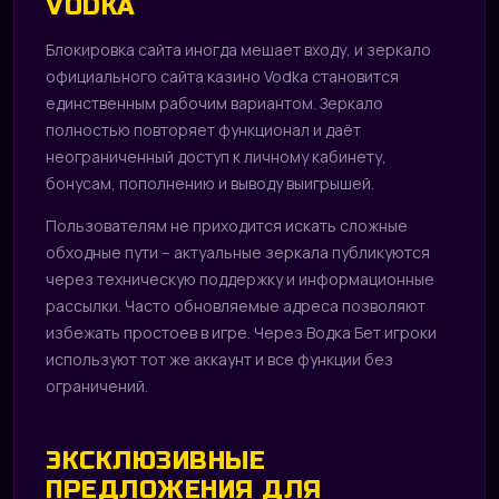
VODKA
Блокировка сайта иногда мешает входу, и зеркало
официального сайта казино Vodka становится
единственным рабочим вариантом. Зеркало
полностью повторяет функционал и даёт
неограниченный доступ к личному кабинету,
бонусам, пополнению и выводу выигрышей.
Пользователям не приходится искать сложные
обходные пути – актуальные зеркала публикуются
через техническую поддержку и информационные
рассылки. Часто обновляемые адреса позволяют
избежать простоев в игре. Через Водка Бет игроки
используют тот же аккаунт и все функции без
ограничений.
ЭКСКЛЮЗИВНЫЕ
ПРЕДЛОЖЕНИЯ ДЛЯ