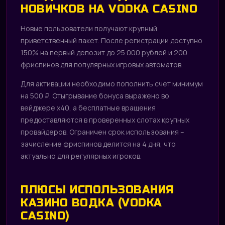
НОВИЧКОВ НА VODKA CASINO
Новые пользователи получают крупный
приветственный пакет. После регистрации доступно
150% на первый депозит до 25 000 рублей и 200
фриспинов для популярных игровых автоматов.
Для активации необходимо пополнить счет минимум
на 500 ₽. Отыгрывание бонуса выражено во
вейджере x40, а бесплатные вращения
предоставляются в проверенных слотах крупных
провайдеров. Ограничен срок использования –
зачисление фриспинов делится на 4 дня, что
актуально для регулярных игроков.
ПЛЮСЫ ИСПОЛЬЗОВАНИЯ
КАЗИНО ВОДКА (VODKA
CASINO)