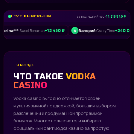
LIVE ВЫИГРЫШИ
за последний час ·
14 218 540 ₽
+12 450 ₽
+240 015 ₽
**
Валерий
·
Sweet Bonanza
·
Crazy Time
В
L
О БРЕНДЕ
ЧТО ТАКОЕ
VODKA
CASINO
Vodka casino выгодно отличается своей
мультиязычной поддержкой, большим выбором
развлечений и продуманной программой
бонусов. Многие пользователи выбирают
официальный сайт Водка казино за простую