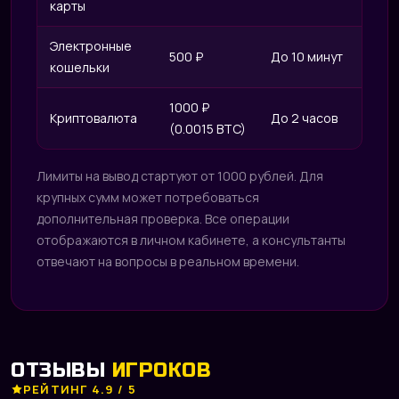
карты
Электронные
500 ₽
До 10 минут
кошельки
1000 ₽
Криптовалюта
До 2 часов
(0.0015 BTC)
Лимиты на вывод стартуют от 1000 рублей. Для
крупных сумм может потребоваться
дополнительная проверка. Все операции
отображаются в личном кабинете, а консультанты
отвечают на вопросы в реальном времени.
ОТЗЫВЫ
ИГРОКОВ
РЕЙТИНГ 4.9 / 5