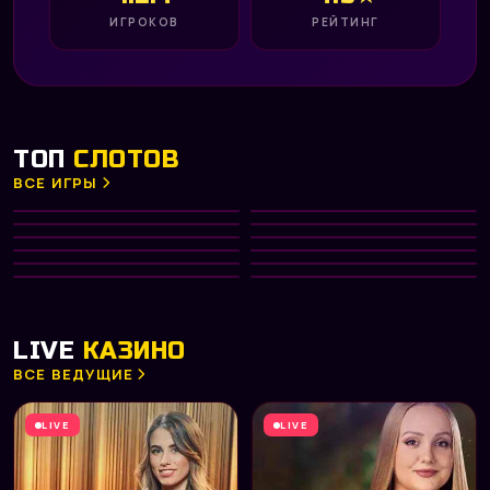
ИГРОКОВ
РЕЙТИНГ
ТОП
СЛОТОВ
ВСЕ ИГРЫ
Gates of Olympus 1000
Big Bass Bonanza
HOT
Diamond of Jungle
Aztec Clusters
NEW
PRAGMATIC PLAY
PRAGMATIC PLAY
Divine Divas
Dreamshock
TOP
NETENT
PRAGMATIC PLAY
Hot Fruit
Phoenix Rising
NEW
PLAY’N GO
NETENT
Fruit Machine
Capymania Yellow
HOT
MICROGAMING
PLAY’N GO
Big Win x25
Fab Farm
MICROGAMING
PRAGMATIC PLAY
NETENT
PLAY’N GO
LIVE
КАЗИНО
ВСЕ ВЕДУЩИЕ
LIVE
LIVE