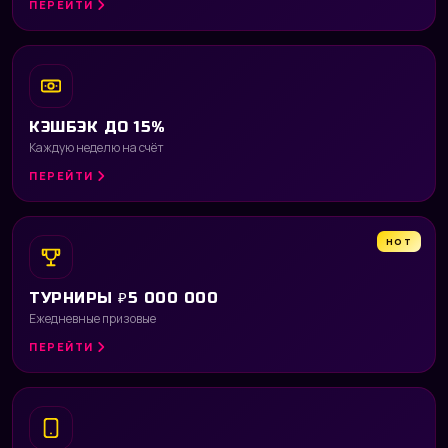
ПЕРЕЙТИ
КЭШБЭК ДО 15%
Каждую неделю на счёт
ПЕРЕЙТИ
HOT
ТУРНИРЫ ₽5 000 000
Ежедневные призовые
ПЕРЕЙТИ