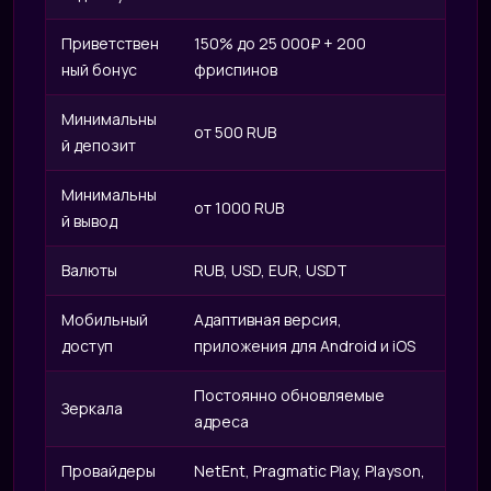
Приветствен
150% до 25 000₽ + 200
ный бонус
фриспинов
OD
Минимальны
от 500 RUB
й депозит
Минимальны
от 1000 RUB
й вывод
Валюты
RUB, USD, EUR, USDT
Мобильный
Адаптивная версия,
доступ
приложения для Android и iOS
Постоянно обновляемые
Зеркала
адреса
Провайдеры
NetEnt, Pragmatic Play, Playson,