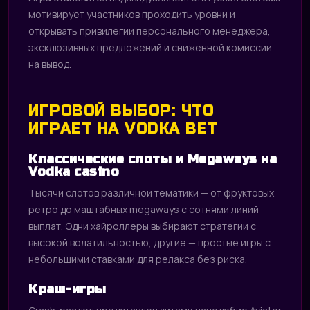
мотивирует участников проходить уровни и
открывать привилегии персонального менеджера,
эксклюзивных предложений и сниженной комиссии
на вывод.
ИГРОВОЙ ВЫБОР: ЧТО
ИГРАЕТ НА VODKA BET
Классические слоты и Megaways на
Vodka casino
Тысячи слотов различной тематики — от фруктовых
ретро до маштабных megaways с сотнями линий
выплат. Одни хайроллеры выбирают стратегии с
высокой волатильностью, другие — простые игры с
небольшими ставками для релакса без риска.
Краш-игры