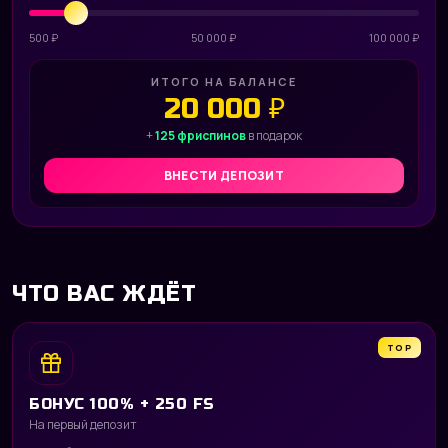
500 ₽
50 000 ₽
100 000 ₽
ИТОГО НА БАЛАНСЕ
20 000 ₽
+
125 фриспинов
в подарок
ВНЕСТИ ДЕПОЗИТ
ЧТО ВАС ЖДЁТ
TOP
БОНУС 100% + 250 FS
На первый депозит