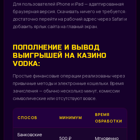
Для пользователей iPhone и iPad — адаптированная
браузерная версия. Скачивать ничего не требуется:
достаточно перейти на рабочий адрес через Safari и
добавить ярлык сайта на главный экран.
ПОПОЛНЕНИЕ И ВЫВОД
ВЫИГРЫШЕЙ НА КАЗИНО
VODKA:
Простые финансовые операции реализованы через
привычные методы и электронные кошельки. Время
зачисления — обычно несколько минут, комиссии
символические или отсутствуют вовсе.
ВРЕМЯ
СПОСОБ
МИНИМУМ
ОБРАБОТКИ
Банковские
500 ₽
Мгновенно