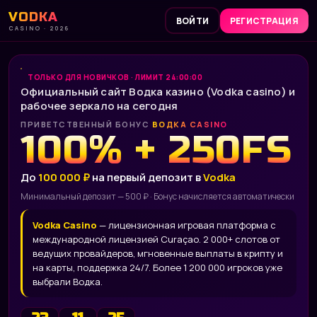
VODKA
ВОЙТИ
РЕГИСТРАЦИЯ
CASINO · 2026
ТОЛЬКО ДЛЯ НОВИЧКОВ · ЛИМИТ 24:00:00
Официальный сайт Водка казино (Vodka casino) и
рабочее зеркало на сегодня
ПРИВЕТСТВЕННЫЙ БОНУС
ВОДКА CASINO
100% + 250FS
До
100 000 ₽
на первый депозит в
Vodka
Минимальный депозит — 500 ₽ · Бонус начисляется автоматически
Vodka Casino
— лицензионная игровая платформа с
международной лицензией Curaçao. 2 000+ слотов от
ведущих провайдеров, мгновенные выплаты в крипту и
на карты, поддержка 24/7. Более 1 200 000 игроков уже
выбрали Водка.