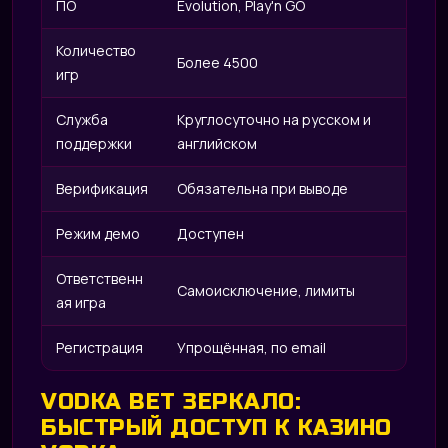
ПО
Evolution, Play'n GO
Количество
Более 4500
игр
Служба
Круглосуточно на русском и
поддержки
английском
Верификация
Обязательна при выводе
Режим демо
Доступен
Ответственн
Самоисключение, лимиты
ая игра
Регистрация
Упрощённая, по email
VODKA BET ЗЕРКАЛО:
БЫСТРЫЙ ДОСТУП К КАЗИНО