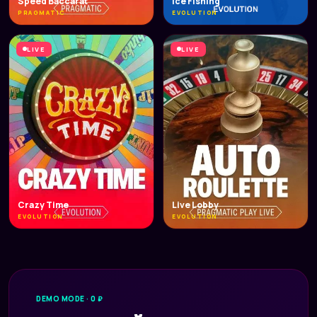
Speed Baccarat
Ice Fishing
PRAGMATIC
EVOLUTION
LIVE
LIVE
Crazy Time
Live Lobby
EVOLUTION
EVOLUTION
DEMO MODE · 0 ₽