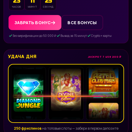
23
11
25
ЧАСОВ
МИНУТ
СЕКУНД
ЗАБРАТЬ БОНУС
ВСЕ БОНУСЫ
Без верификации до 50 000 ₽
Вывод за 15 минут
Crypto + карты
УДАЧА ДНЯ
JACKPOT 7 458 200 ₽
250 фриспинов
на топовые слоты — забери в первом депозите