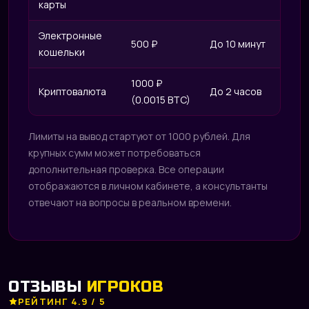
карты
Электронные
500 ₽
До 10 минут
кошельки
1000 ₽
Криптовалюта
До 2 часов
(0.0015 BTC)
Лимиты на вывод стартуют от 1000 рублей. Для
крупных сумм может потребоваться
дополнительная проверка. Все операции
отображаются в личном кабинете, а консультанты
отвечают на вопросы в реальном времени.
ОТЗЫВЫ
ИГРОКОВ
РЕЙТИНГ 4.9 / 5