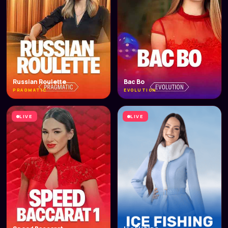
Russian Roulette
Bac Bo
PRAGMATIC
EVOLUTION
LIVE
LIVE