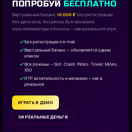
ПОПРОБУЙ
БЕСПЛАТНО
Виртуальный баланс
10 000 ₽
. Без регистрации,
без депозита, без риска. Все механики,
мультипликаторы и бонусы — как в реальной игре.
Без регистрации и e-mail
Виртуальный баланс — обновляется одним
кликом
Все режимы — Slot, Crash, Plinko, Tower, Mines,
X50
RTP, волатильность и механики — как в
реальной
ИГРАТЬ В ДЕМО
НА РЕАЛЬНЫЕ ДЕНЬГИ