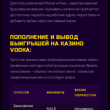
Для пользователей iPhone и iPad — адаптированная
браузерная версия. Скачивать ничего не требуется:
достаточно перейти на рабочий адрес через Safari и
добавить ярлык сайта на главный экран.
ПОПОЛНЕНИЕ И ВЫВОД
ВЫИГРЫШЕЙ НА КАЗИНО
VODKA:
Простые финансовые операции реализованы через
привычные методы и электронные кошельки. Время
зачисления — обычно несколько минут, комиссии
символические или отсутствуют вовсе.
ВРЕМЯ
СПОСОБ
МИНИМУМ
ОБРАБОТКИ
Банковские
500 ₽
Мгновенно