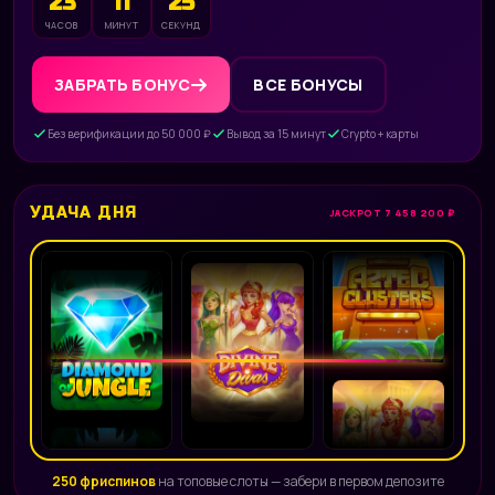
23
11
24
ЧАСОВ
МИНУТ
СЕКУНД
ЗАБРАТЬ БОНУС
ВСЕ БОНУСЫ
Без верификации до 50 000 ₽
Вывод за 15 минут
Crypto + карты
УДАЧА ДНЯ
JACKPOT 7 458 200 ₽
250 фриспинов
на топовые слоты — забери в первом депозите