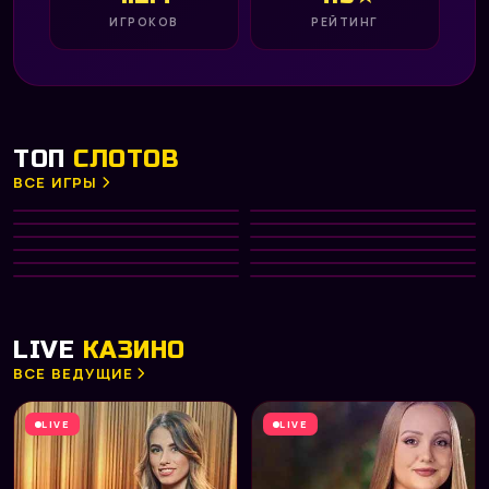
ИГРОКОВ
РЕЙТИНГ
ТОП
СЛОТОВ
ВСЕ ИГРЫ
Gates of Olympus 1000
Big Bass Bonanza
HOT
Diamond of Jungle
Aztec Clusters
NEW
PRAGMATIC PLAY
PRAGMATIC PLAY
Divine Divas
Dreamshock
TOP
NETENT
PRAGMATIC PLAY
Hot Fruit
Phoenix Rising
NEW
PLAY’N GO
NETENT
Fruit Machine
Capymania Yellow
HOT
MICROGAMING
PLAY’N GO
Big Win x25
Fab Farm
MICROGAMING
PRAGMATIC PLAY
NETENT
PLAY’N GO
LIVE
КАЗИНО
ВСЕ ВЕДУЩИЕ
LIVE
LIVE