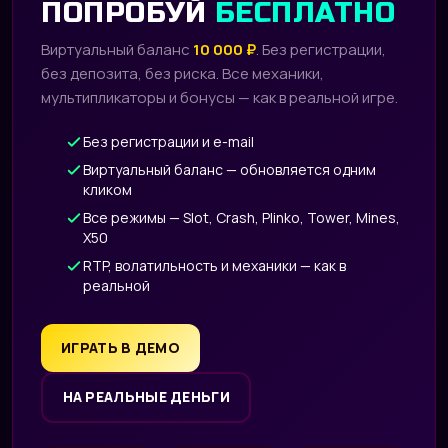
ПОПРОБУЙ
БЕСПЛАТНО
Виртуальный баланс
10 000 ₽
. Без регистрации,
без депозита, без риска. Все механики,
мультипликаторы и бонусы — как в реальной игре.
Без регистрации и e-mail
Виртуальный баланс — обновляется одним
кликом
Все режимы — Slot, Crash, Plinko, Tower, Mines,
X50
RTP, волатильность и механики — как в
реальной
ИГРАТЬ В ДЕМО
НА РЕАЛЬНЫЕ ДЕНЬГИ