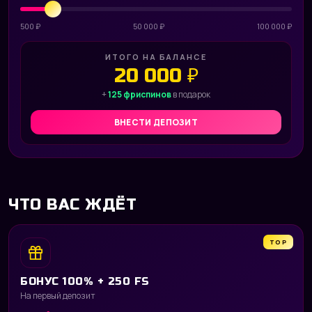
500 ₽
50 000 ₽
100 000 ₽
ИТОГО НА БАЛАНСЕ
20 000 ₽
+
125 фриспинов
в подарок
ВНЕСТИ ДЕПОЗИТ
ЧТО ВАС ЖДЁТ
TOP
БОНУС 100% + 250 FS
На первый депозит