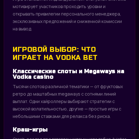
мотивирует участников проходить уровни и
открывать привилегии персонального менеджера,
эксклюзивных предложений и сниженной комиссии
на вывод.
ИГРОВОЙ ВЫБОР: ЧТО
ИГРАЕТ НА VODKA BET
Классические слоты и Megaways на
Vodka casino
Тысячи слотов различной тематики — от фруктовых
ретро до маштабных megaways с сотнями линий
выплат. Одни хайроллеры выбирают стратегии с
высокой волатильностью, другие — простые игры с
небольшими ставками для релакса без риска.
Краш-игры