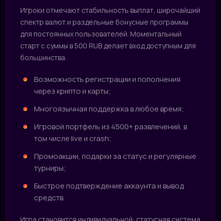
Игроки отмечают стабильность выплат, широчайший
спектр валют и раздельные бонусные программы
для постоянных пользователей. Моментальный
старт с суммы в 500 RUB делает вход доступным для
большинства.
Возможность регистрации и пополнения
через крипто и карты;
Многоязычная поддержка в любое время;
Игровой портфель из 4500+ развлечений, в
том числе live и crash;
Промоакции, подарки за статус и регулярные
турниры;
Быстрое подтверждение аккаунта и вывод
средств.
Игра становится индивидуальной: статусная система