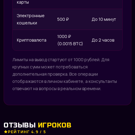
карты
Электронные
500 ₽
До 10 минут
кошельки
1000 ₽
Криптовалюта
До 2 часов
(0.0015 BTC)
Лимиты на вывод стартуют от 1000 рублей. Для
крупных сумм может потребоваться
дополнительная проверка. Все операции
отображаются в личном кабинете, а консультанты
отвечают на вопросы в реальном времени.
ОТЗЫВЫ
ИГРОКОВ
РЕЙТИНГ 4.9 / 5