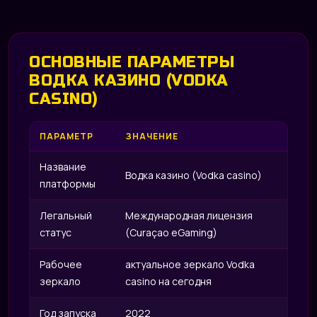
ОСНОВНЫЕ ПАРАМЕТРЫ
ВОДКА КАЗИНО (VODKA
CASINO)
ПАРАМЕТР
ЗНАЧЕНИЕ
Название
Водка казино (Vodka casino)
платформы
Легальный
Международная лицензия
статус
(Curaçao eGaming)
Рабочее
актуальное зеркало Vodka
зеркало
casino на сегодня
Год запуска
2022