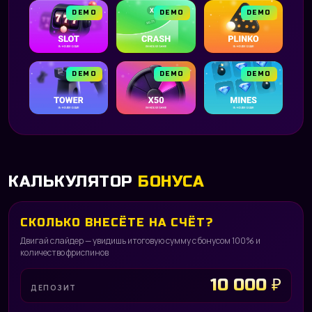
DEMO
DEMO
DEMO
DEMO
DEMO
DEMO
КАЛЬКУЛЯТОР
БОНУСА
СКОЛЬКО ВНЕСЁТЕ НА СЧЁТ?
Двигай слайдер — увидишь итоговую сумму с бонусом 100% и
количество фриспинов
10 000 ₽
ДЕПОЗИТ