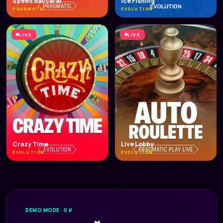
Speed Baccarat
Ice Fishing
PRAGMATIC
EVOLUTION
LIVE
LIVE
Crazy Time
Live Lobby
EVOLUTION
EVOLUTION
DEMO MODE · 0 ₽