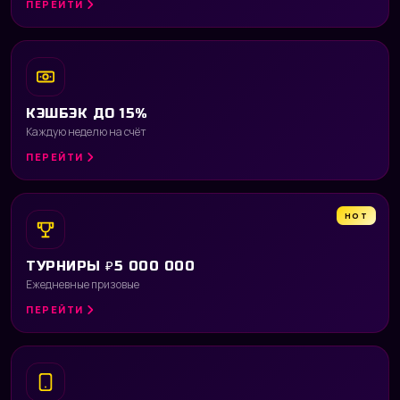
ПЕРЕЙТИ
КЭШБЭК ДО 15%
Каждую неделю на счёт
ПЕРЕЙТИ
HOT
ТУРНИРЫ ₽5 000 000
Ежедневные призовые
ПЕРЕЙТИ