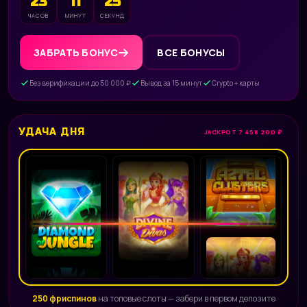
23
11
24
ЧАСОВ
МИНУТ
СЕКУНД
ЗАБРАТЬ БОНУС
ВСЕ БОНУСЫ
Без верификации до 50 000 ₽
Вывод за 15 минут
Crypto + карты
УДАЧА ДНЯ
JACKPOT 7 458 200 ₽
250 фриспинов
на топовые слоты — забери в первом депозите