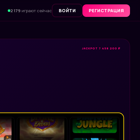
ВОЙТИ
РЕГИСТРАЦИЯ
2 179
играют сейчас
JACKPOT 7 458 200 ₽