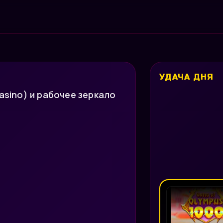
УДАЧА ДНЯ
asino) и рабочее зеркало