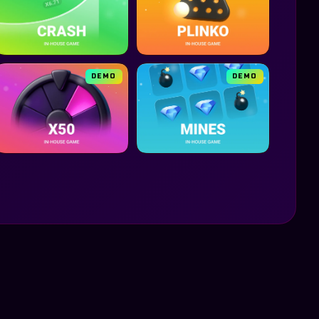
DEMO
DEMO