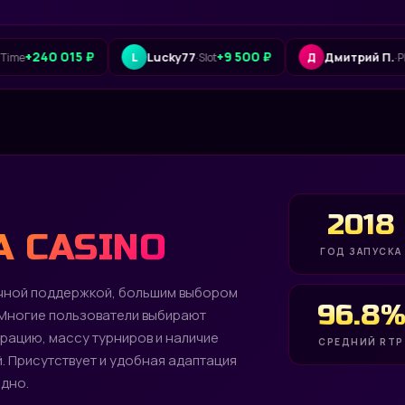
0 015 ₽
+9 500 ₽
+67 
Lucky77
Дмитрий П.
L
·
Slot
Д
·
Plinko
2018
A CASINO
ГОД ЗАПУСКА
ычной поддержкой, большим выбором
96.8
 Многие пользователи выбирают
рацию, массу турниров и наличие
СРЕДНИЙ RTP
. Присутствует и удобная адаптация
одно.