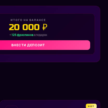
ИТОГО НА БАЛАНСЕ
20 000 ₽
+
125 фриспинов
в подарок
ВНЕСТИ ДЕПОЗИТ
HOT