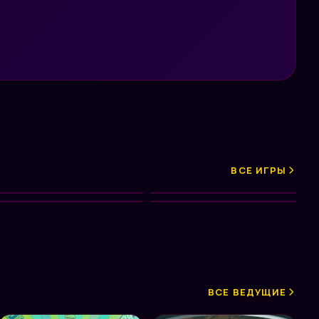
ВСЕ ИГРЫ
Divine Divas
Dreamshock
TOP
Big Win x25
Fab Farm
PLAY’N GO
NETENT
NETENT
PLAY’N GO
ВСЕ ВЕДУЩИЕ