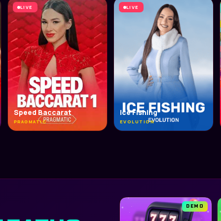
LIVE
LIVE
OD
Speed Baccarat
Ice Fishing
PRAGMATIC
EVOLUTION
DEMO