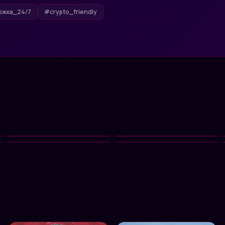
ржка_24/7
#crypto_friendly
Diamond of Jungle
Aztec Clusters
NEW
Fruit Machine
Capymania Yellow
HOT
NETENT
PRAGMATIC PLAY
MICROGAMING
PRAGMATIC PLAY