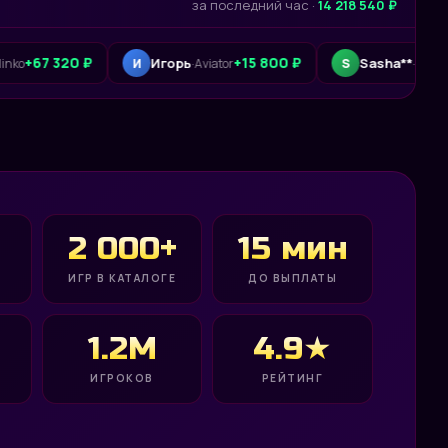
за последний час ·
14 218 540 ₽
320 ₽
+15 800 ₽
+42 00
Игорь
Sasha**
И
·
Aviator
S
·
Mines
2 000+
15 мин
ИГР В КАТАЛОГЕ
ДО ВЫПЛАТЫ
%
1.2M
4.9★
ИГРОКОВ
РЕЙТИНГ