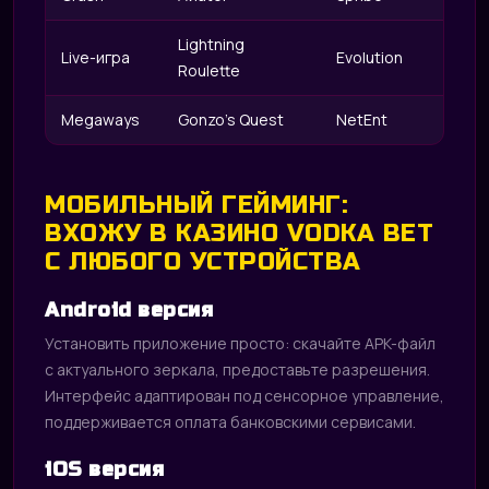
Lightning
Live-игра
Evolution
Roulette
Megaways
Gonzo's Quest
NetEnt
МОБИЛЬНЫЙ ГЕЙМИНГ:
ВХОЖУ В КАЗИНО VODKA BET
С ЛЮБОГО УСТРОЙСТВА
Android версия
Установить приложение просто: скачайте APK-файл
с актуального зеркала, предоставьте разрешения.
Интерфейс адаптирован под сенсорное управление,
поддерживается оплата банковскими сервисами.
iOS версия