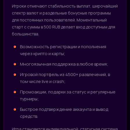
Игроки отмечают стабильность выплат, широчайший
спектр валют и раздельные бонусные программы
для постоянных пользователей. Моментальный
старт с суммы в 500 RUB делает вход доступным для
большинства.
Возможность регистрации и пополнения
через крипто и карты;
Многоязычная поддержка в любое время;
Игровой портфель из 4500+ развлечений, в
том числе live и crash;
Промоакции, подарки за статус и регулярные
турниры;
Быстрое подтверждение аккаунта и вывод
средств.
Игра становится индивидуальной: статусная система