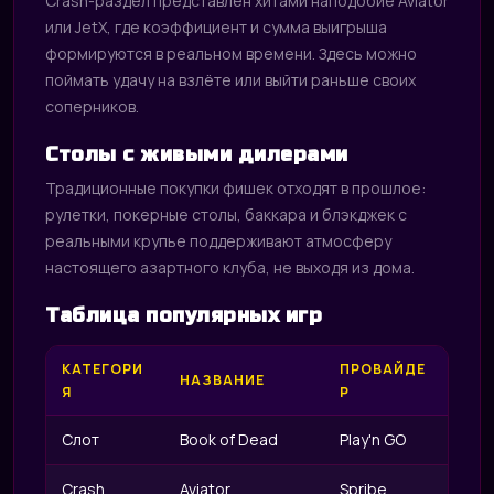
Crash-раздел представлен хитами наподобие Aviator
или JetX, где коэффициент и сумма выигрыша
формируются в реальном времени. Здесь можно
поймать удачу на взлёте или выйти раньше своих
соперников.
Столы с живыми дилерами
Традиционные покупки фишек отходят в прошлое:
рулетки, покерные столы, баккара и блэкджек с
реальными крупье поддерживают атмосферу
настоящего азартного клуба, не выходя из дома.
Таблица популярных игр
КАТЕГОРИ
ПРОВАЙДЕ
НАЗВАНИЕ
Я
Р
Слот
Book of Dead
Play'n GO
Crash
Aviator
Spribe