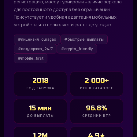
регистрацию, массу турниров и наличие зеркала
для постоянного доступа без ограничений.
Присутствует и удобная адаптация мобильных
устройств, что позволяет играть где угодно.
#лицензия_curaçao
#быстрые_выплаты
#поддержка_24/7
#crypto_friendly
#mobile_first
2018
2 000+
ГОД ЗАПУСКА
ИГР В КАТАЛОГЕ
15 мин
96.8%
ДО ВЫПЛАТЫ
СРЕДНИЙ RTP
1.2M
4.9★