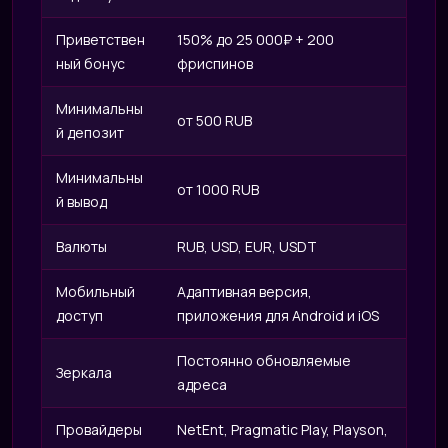
Приветствен
150% до 25 000₽ + 200
ный бонус
фриспинов
OD
Минимальны
от 500 RUB
й депозит
Минимальны
от 1000 RUB
й вывод
Валюты
RUB, USD, EUR, USDT
Мобильный
Адаптивная версия,
доступ
приложения для Android и iOS
Постоянно обновляемые
Зеркала
адреса
Провайдеры
NetEnt, Pragmatic Play, Playson,