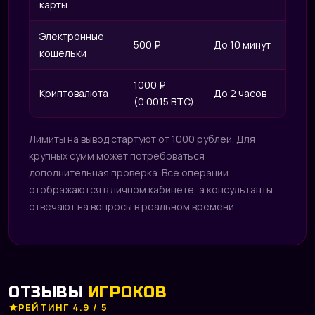
карты
Электронные
500 ₽
До 10 минут
кошельки
1000 ₽
Криптовалюта
До 2 часов
(0.0015 BTC)
Лимиты на вывод стартуют от 1000 рублей. Для
крупных сумм может потребоваться
дополнительная проверка. Все операции
отображаются в личном кабинете, а консультанты
отвечают на вопросы в реальном времени.
ОТЗЫВЫ
ИГРОКОВ
РЕЙТИНГ 4.9 / 5