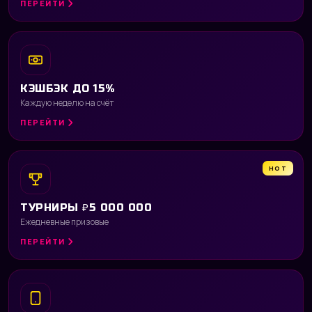
ПЕРЕЙТИ
КЭШБЭК ДО 15%
Каждую неделю на счёт
ПЕРЕЙТИ
HOT
ТУРНИРЫ ₽5 000 000
Ежедневные призовые
ПЕРЕЙТИ