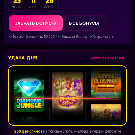
23
11
24
ЧАСОВ
МИНУТ
СЕКУНД
ЗАБРАТЬ БОНУС
ВСЕ БОНУСЫ
Без верификации до 50 000 ₽
Вывод за 15 минут
Crypto + карты
УДАЧА ДНЯ
JACKPOT 7 458 200 ₽
250 фриспинов
на топовые слоты — забери в первом депозите