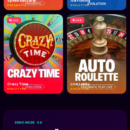
Speed Baccarat
Ice Fishing
PRAGMATIC
EVOLUTION
LIVE
LIVE
Crazy Time
Live Lobby
EVOLUTION
EVOLUTION
DEMO MODE · 0 ₽