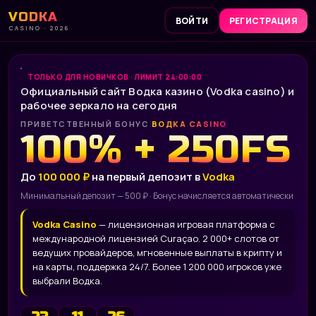
VODKA
ВОЙТИ
РЕГИСТРАЦИЯ
CASINO · 2026
ТОЛЬКО ДЛЯ НОВИЧКОВ · ЛИМИТ 24:00:00
Официальный сайт Водка казино (Vodka casino) и
рабочее зеркало на сегодня
ПРИВЕТСТВЕННЫЙ БОНУС
ВОДКА CASINO
100% + 250FS
До
100 000 ₽
на первый депозит в
Vodka
Минимальный депозит — 500 ₽ · Бонус начисляется автоматически
Vodka Casino
— лицензионная игровая платформа с
международной лицензией Curaçao. 2 000+ слотов от
ведущих провайдеров, мгновенные выплаты в крипту и
на карты, поддержка 24/7. Более 1 200 000 игроков уже
выбрали Водка.