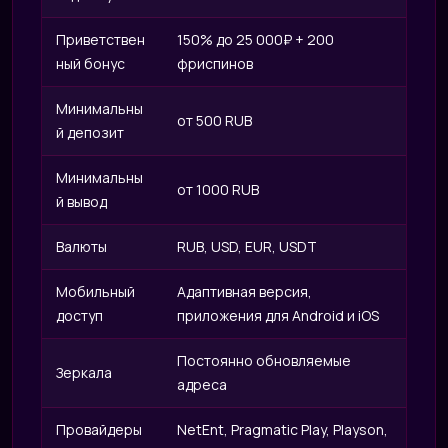
Приветствен
150% до 25 000₽ + 200
ный бонус
фриспинов
OD
Минимальны
от 500 RUB
й депозит
Минимальны
от 1000 RUB
й вывод
Валюты
RUB, USD, EUR, USDT
Мобильный
Адаптивная версия,
доступ
приложения для Android и iOS
Постоянно обновляемые
Зеркала
адреса
Провайдеры
NetEnt, Pragmatic Play, Playson,