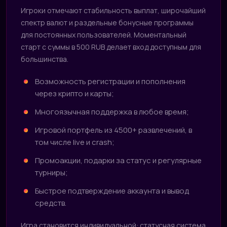
Игроки отмечают стабильность выплат, широчайший
спектр валют и раздельные бонусные программы
для постоянных пользователей. Моментальный
старт с суммы в 500 RUB делает вход доступным для
большинства.
Возможность регистрации и пополнения
через крипто и карты;
Многоязычная поддержка в любое время;
Игровой портфель из 4500+ развлечений, в
том числе live и crash;
Промоакции, подарки за статус и регулярные
турниры;
Быстрое подтверждение аккаунта и вывод
средств.
Игра становится индивидуальной: статусная система