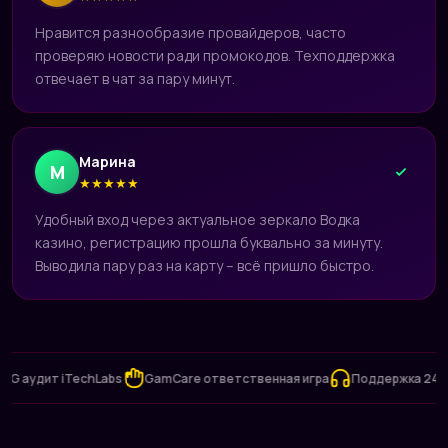
Нравится разнообразие провайдеров, часто
проверяю новости ради промокодов. Техподдержка
отвечает в чат за пару минут.
Марина
М
★
★
★
★
★
Удобный вход через актуальное зеркало Водка
казино, регистрацию прошла буквально за минуту.
Выводила пару раз на карту – всё пришло быстро.
удит iTechLabs
GamCare ответственная игра
Поддержка 24/7
В