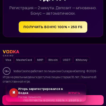
Регистрация — 2 минуты. Депозит — мгновенно.
Бонус — автоматически.
ПОЛУЧИТЬ БОНУС 100% + 250 FS
VODKA
CASINO
Visa
MasterCard
МИР
Bitcoin
USDT
ЮMoney
Vodka Casino работает по лицензии Curaçao eGaming · © 2026 ·
18+
Игра на реальные деньги доступна лицам старше 18 лет. Помните об
ответственной игре.
Игорь зарегистрировался в
И
Водка
ИГРАТЬ
Ростов · только что
ПОЛУЧИТЬ БОНУС 100% + 250FS