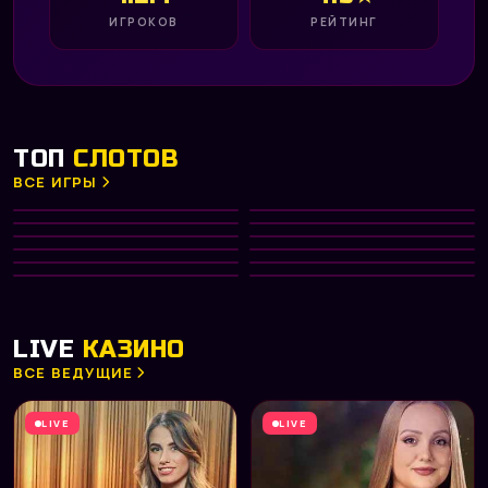
ИГРОКОВ
РЕЙТИНГ
ТОП
СЛОТОВ
ВСЕ ИГРЫ
Gates of Olympus 1000
Big Bass Bonanza
HOT
Diamond of Jungle
Aztec Clusters
NEW
PRAGMATIC PLAY
PRAGMATIC PLAY
Divine Divas
Dreamshock
TOP
NETENT
PRAGMATIC PLAY
Hot Fruit
Phoenix Rising
NEW
PLAY’N GO
NETENT
Fruit Machine
Capymania Yellow
HOT
MICROGAMING
PLAY’N GO
Big Win x25
Fab Farm
MICROGAMING
PRAGMATIC PLAY
NETENT
PLAY’N GO
LIVE
КАЗИНО
ВСЕ ВЕДУЩИЕ
LIVE
LIVE