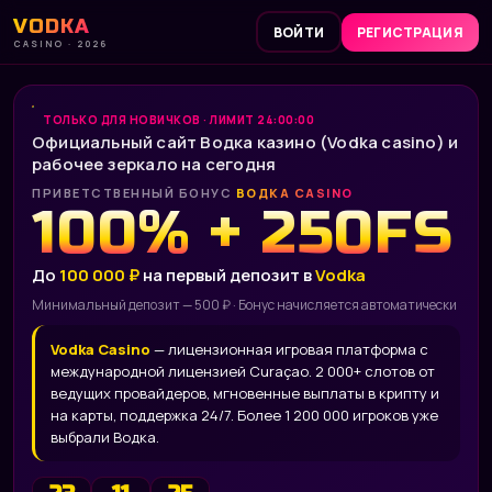
VODKA
ВОЙТИ
РЕГИСТРАЦИЯ
CASINO · 2026
ТОЛЬКО ДЛЯ НОВИЧКОВ · ЛИМИТ 24:00:00
Официальный сайт Водка казино (Vodka casino) и
рабочее зеркало на сегодня
ПРИВЕТСТВЕННЫЙ БОНУС
ВОДКА CASINO
100% + 250FS
До
100 000 ₽
на первый депозит в
Vodka
Минимальный депозит — 500 ₽ · Бонус начисляется автоматически
Vodka Casino
— лицензионная игровая платформа с
международной лицензией Curaçao. 2 000+ слотов от
ведущих провайдеров, мгновенные выплаты в крипту и
на карты, поддержка 24/7. Более 1 200 000 игроков уже
выбрали Водка.