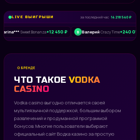
LIVE ВЫИГРЫШИ
за последний час ·
14 218 540 ₽
+12 450 ₽
+240 015 ₽
*
Валерий
·
Sweet Bonanza
·
Crazy Time
В
L
О БРЕНДЕ
ЧТО ТАКОЕ
VODKA
CASINO
Vodka casino выгодно отличается своей
мультиязычной поддержкой, большим выбором
развлечений и продуманной программой
бонусов. Многие пользователи выбирают
официальный сайт Водка казино за простую