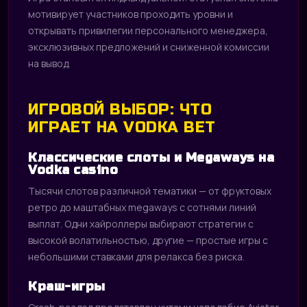
мотивирует участников проходить уровни и
открывать привилегии персонального менеджера,
эксклюзивных предложений и сниженной комиссии
на вывод.
ИГРОВОЙ ВЫБОР: ЧТО
ИГРАЕТ НА VODKA BET
Классические слоты и Megaways на
Vodka casino
Тысячи слотов различной тематики — от фруктовых
ретро до маштабных megaways с сотнями линий
выплат. Одни хайроллеры выбирают стратегии с
высокой волатильностью, другие — простые игры с
небольшими ставками для релакса без риска.
Краш-игры