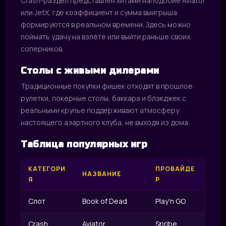
Crash-раздел представлен хитами наподобие Aviator
или JetX, где коэффициент и сумма выигрыша
формируются в реальном времени. Здесь можно
поймать удачу на взлёте или выйти раньше своих
соперников.
Столы с живыми дилерами
Традиционные покупки фишек отходят в прошлое:
рулетки, покерные столы, баккара и блэкджек с
реальными крупье поддерживают атмосферу
настоящего азартного клуба, не выходя из дома.
Таблица популярных игр
КАТЕГОРИ
ПРОВАЙДЕ
НАЗВАНИЕ
Я
Р
Слот
Book of Dead
Play'n GO
Crash
Aviator
Spribe