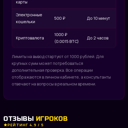
карты
Электронные
500 ₽
До 10 минут
кошельки
1000 ₽
Криптовалюта
До 2 часов
(0.0015 BTC)
Лимиты на вывод стартуют от 1000 рублей. Для
крупных сумм может потребоваться
дополнительная проверка. Все операции
отображаются в личном кабинете, а консультанты
отвечают на вопросы в реальном времени.
ОТЗЫВЫ
ИГРОКОВ
РЕЙТИНГ 4.9 / 5