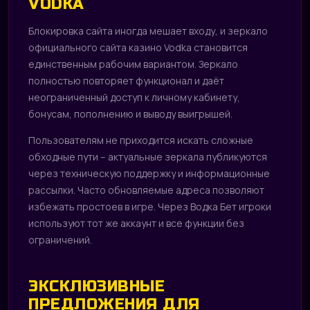
VODKA
Блокировка сайта иногда мешает входу, и зеркало
официального сайта казино Vodka становится
единственным рабочим вариантом. Зеркало
полностью повторяет функционал и даёт
неограниченный доступ к личному кабинету,
бонусам, пополнению и выводу выигрышей.
Пользователям не приходится искать сложные
обходные пути – актуальные зеркала публикуются
через техническую поддержку и информационные
рассылки. Часто обновляемые адреса позволяют
избежать простоев в игре. Через Водка Бет игроки
используют тот же аккаунт и все функции без
ограничений.
ЭКСКЛЮЗИВНЫЕ
ПРЕДЛОЖЕНИЯ ДЛЯ