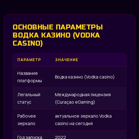
ОСНОВНЫЕ ПАРАМЕТРЫ
ВОДКА КАЗИНО (VODKA
CASINO)
ПАРАМЕТР
ЗНАЧЕНИЕ
Название
Водка казино (Vodka casino)
платформы
Легальный
Международная лицензия
статус
(Curaçao eGaming)
Рабочее
актуальное зеркало Vodka
зеркало
casino на сегодня
Год запуска
2022