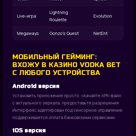
Lightning
Live-игра
Evolution
Roulette
Megaways
Gonzo's Quest
NetEnt
МОБИЛЬНЫЙ ГЕЙМИНГ:
ВХОЖУ В КАЗИНО VODKA BET
С ЛЮБОГО УСТРОЙСТВА
Android версия
Установить приложение просто: скачайте APK-файл
с актуального зеркала, предоставьте разрешения.
Интерфейс адаптирован под сенсорное управление,
поддерживается оплата банковскими сервисами.
iOS версия