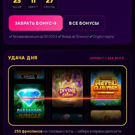
23
11
25
ЧАСОВ
МИНУТ
СЕКУНД
ЗАБРАТЬ БОНУС
ВСЕ БОНУСЫ
Без верификации до 50 000 ₽
Вывод за 15 минут
Crypto + карты
УДАЧА ДНЯ
JACKPOT 7 458 200 ₽
250 фриспинов
на топовые слоты — забери в первом депозите