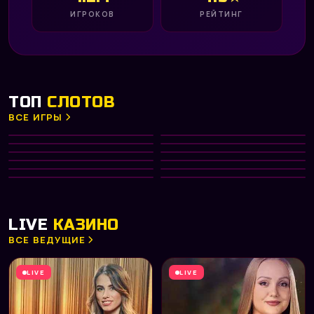
ИГРОКОВ
РЕЙТИНГ
ТОП
СЛОТОВ
ВСЕ ИГРЫ
Gates of Olympus 1000
Big Bass Bonanza
HOT
Diamond of Jungle
Aztec Clusters
NEW
PRAGMATIC PLAY
PRAGMATIC PLAY
Divine Divas
Dreamshock
TOP
NETENT
PRAGMATIC PLAY
Hot Fruit
Phoenix Rising
NEW
PLAY’N GO
NETENT
Fruit Machine
Capymania Yellow
HOT
MICROGAMING
PLAY’N GO
Big Win x25
Fab Farm
MICROGAMING
PRAGMATIC PLAY
NETENT
PLAY’N GO
LIVE
КАЗИНО
ВСЕ ВЕДУЩИЕ
LIVE
LIVE