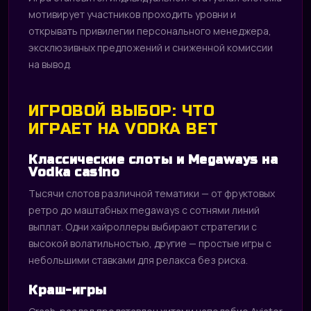
мотивирует участников проходить уровни и
открывать привилегии персонального менеджера,
эксклюзивных предложений и сниженной комиссии
на вывод.
ИГРОВОЙ ВЫБОР: ЧТО
ИГРАЕТ НА VODKA BET
Классические слоты и Megaways на
Vodka casino
Тысячи слотов различной тематики — от фруктовых
ретро до маштабных megaways с сотнями линий
выплат. Одни хайроллеры выбирают стратегии с
высокой волатильностью, другие — простые игры с
небольшими ставками для релакса без риска.
Краш-игры