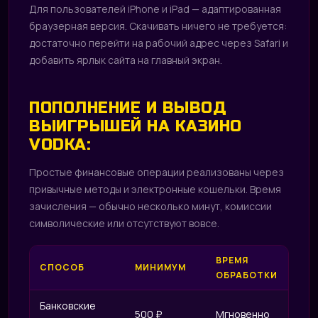
Для пользователей iPhone и iPad — адаптированная
браузерная версия. Скачивать ничего не требуется:
достаточно перейти на рабочий адрес через Safari и
добавить ярлык сайта на главный экран.
ПОПОЛНЕНИЕ И ВЫВОД
ВЫИГРЫШЕЙ НА КАЗИНО
VODKA:
Простые финансовые операции реализованы через
привычные методы и электронные кошельки. Время
зачисления — обычно несколько минут, комиссии
символические или отсутствуют вовсе.
ВРЕМЯ
СПОСОБ
МИНИМУМ
ОБРАБОТКИ
Банковские
500 ₽
Мгновенно