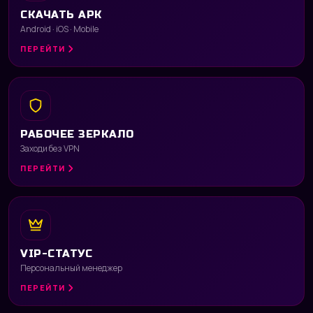
СКАЧАТЬ APK
Android · iOS · Mobile
ПЕРЕЙТИ
РАБОЧЕЕ ЗЕРКАЛО
Заходи без VPN
ПЕРЕЙТИ
VIP-СТАТУС
Персональный менеджер
ПЕРЕЙТИ