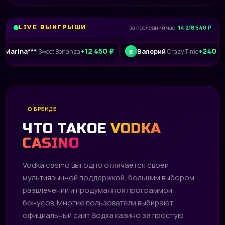
LIVE ВЫИГРЫШИ
за последний час ·
14 218 540 ₽
+12 450 ₽
+240 015 ₽
***
Валерий
·
Sweet Bonanza
·
Crazy Time
В
О БРЕНДЕ
ЧТО ТАКОЕ
VODKA
CASINO
Vodka casino выгодно отличается своей
мультиязычной поддержкой, большим выбором
развлечений и продуманной программой
бонусов. Многие пользователи выбирают
официальный сайт Водка казино за простую