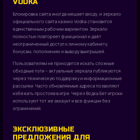
VODKA
Блокировка сайта иногда мешает входу, и зеркало
официального сайта казино Vodka становится
единственным рабочим вариантом. Зеркало
полностью повторяет функционал и даёт
неограниченный доступ к личному кабинету,
бонусам, пополнению и выводу выигрышей.
Пользователям не приходится искать сложные
обходные пути – актуальные зеркала публикуются
через техническую поддержку и информационные
рассылки. Часто обновляемые адреса позволяют
избежать простоев в игре. Через Водка Бет игроки
используют тот же аккаунт и все функции без
ограничений.
ЭКСКЛЮЗИВНЫЕ
ПРЕДЛОЖЕНИЯ ДЛЯ