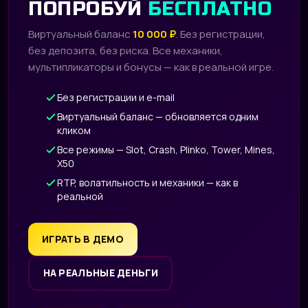
ПОПРОБУЙ
БЕСПЛАТНО
Виртуальный баланс
10 000 ₽
. Без регистрации,
без депозита, без риска. Все механики,
мультипликаторы и бонусы — как в реальной игре.
Без регистрации и e-mail
Виртуальный баланс — обновляется одним
кликом
Все режимы — Slot, Crash, Plinko, Tower, Mines,
X50
RTP, волатильность и механики — как в
реальной
ИГРАТЬ В ДЕМО
НА РЕАЛЬНЫЕ ДЕНЬГИ