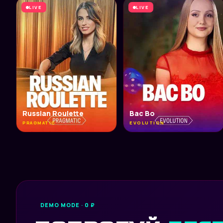
LIVE
LIVE
V
Russian Roulette
Bac Bo
PRAGMATIC
EVOLUTION
DEMO MODE · 0 ₽