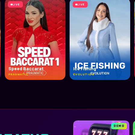
LIVE
LIVE
OD
Speed Baccarat
Ice Fishing
PRAGMATIC
EVOLUTION
DEMO