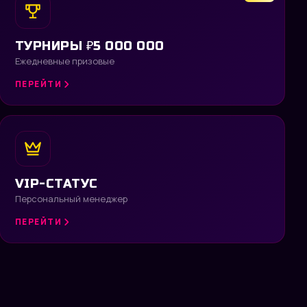
ТУРНИРЫ ₽5 000 000
Ежедневные призовые
ПЕРЕЙТИ
VIP-СТАТУС
Персональный менеджер
ПЕРЕЙТИ