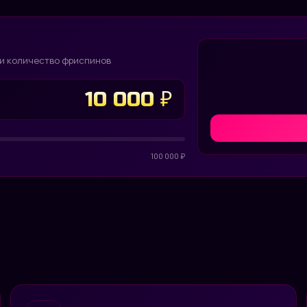
 и количество фриспинов
10 000 ₽
100 000 ₽