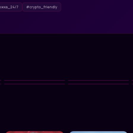
ржка_24/7
#crypto_friendly
Diamond of Jungle
Aztec Clusters
NEW
Fruit Machine
Capymania Yellow
HOT
NETENT
PRAGMATIC PLAY
MICROGAMING
PRAGMATIC PLAY