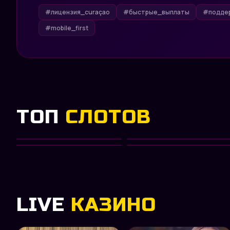
#лицензия_curaçao
#быстрые_выплаты
#подде
#mobile_first
ТОП
СЛОТОВ
Gates of Olympus 1000
Big Bass Bonanza
HOT
Hot Fruit
Phoenix Rising
NEW
PRAGMATIC PLAY
PRAGMATIC PLAY
MICROGAMING
PLAY’N GO
LIVE
КАЗИНО