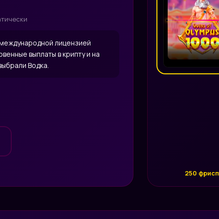
атически
 международной лицензией
овенные выплаты в крипту и на
выбрали Водка.
250 фрис