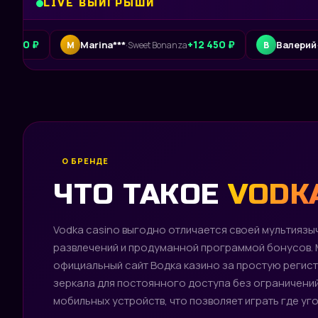
LIVE ВЫИГРЫШИ
+12 450 ₽
Marina***
Валерий
M
·
Sweet Bonanza
В
·
Crazy Time
О БРЕНДЕ
ЧТО ТАКОЕ
VODK
Vodka casino выгодно отличается своей мультияз
развлечений и продуманной программой бонусов.
официальный сайт Водка казино за простую регист
зеркала для постоянного доступа без ограничений
мобильных устройств, что позволяет играть где уг