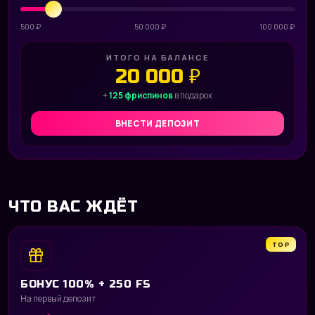
500 ₽
50 000 ₽
100 000 ₽
ИТОГО НА БАЛАНСЕ
20 000 ₽
+
125 фриспинов
в подарок
ВНЕСТИ ДЕПОЗИТ
ЧТО ВАС ЖДЁТ
TOP
БОНУС 100% + 250 FS
На первый депозит