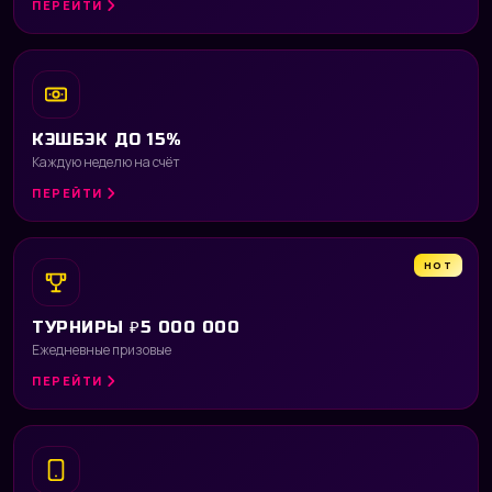
ПЕРЕЙТИ
КЭШБЭК ДО 15%
Каждую неделю на счёт
ПЕРЕЙТИ
HOT
ТУРНИРЫ ₽5 000 000
Ежедневные призовые
ПЕРЕЙТИ