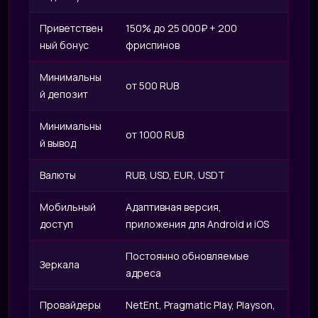
Приветствен
150% до 25 000₽ + 200
ный бонус
фриспинов
OD
Минимальны
от 500 RUB
й депозит
Минимальны
от 1000 RUB
й вывод
Валюты
RUB, USD, EUR, USDT
Мобильный
Адаптивная версия,
доступ
приложения для Android и iOS
Постоянно обновляемые
Зеркала
адреса
Провайдеры
NetEnt, Pragmatic Play, Playson,