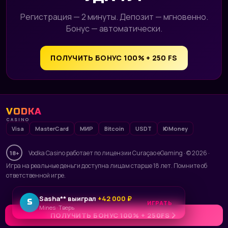
Регистрация — 2 минуты. Депозит — мгновенно.
Бонус — автоматически.
ПОЛУЧИТЬ БОНУС 100% + 250 FS
VODKA
CASINO
Visa
MasterCard
МИР
Bitcoin
USDT
ЮMoney
Vodka Casino работает по лицензии Curaçao eGaming · © 2026 ·
18+
Игра на реальные деньги доступна лицам старше 18 лет. Помните об
ответственной игре.
Sasha** выиграл
+42 000 ₽
S
ИГРАТЬ
Mines · Тверь
ПОЛУЧИТЬ БОНУС 100% + 250FS