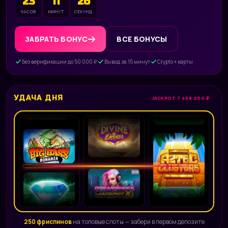
23
11
25
ЧАСОВ
МИНУТ
СЕКУНД
ЗАБРАТЬ БОНУС
ВСЕ БОНУСЫ
Без верификации до 50 000 ₽
Вывод за 15 минут
Crypto + карты
УДАЧА ДНЯ
JACKPOT 7 458 200 ₽
250 фриспинов
на топовые слоты — забери в первом депозите