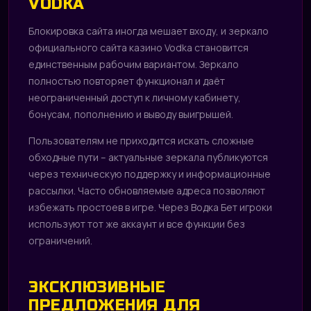
VODKA
Блокировка сайта иногда мешает входу, и зеркало
официального сайта казино Vodka становится
единственным рабочим вариантом. Зеркало
полностью повторяет функционал и даёт
неограниченный доступ к личному кабинету,
бонусам, пополнению и выводу выигрышей.
Пользователям не приходится искать сложные
обходные пути – актуальные зеркала публикуются
через техническую поддержку и информационные
рассылки. Часто обновляемые адреса позволяют
избежать простоев в игре. Через Водка Бет игроки
используют тот же аккаунт и все функции без
ограничений.
ЭКСКЛЮЗИВНЫЕ
ПРЕДЛОЖЕНИЯ ДЛЯ