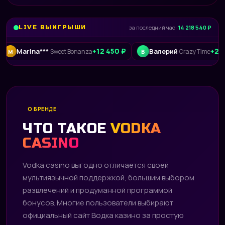
LIVE ВЫИГРЫШИ
за последний час ·
14 218 540 ₽
+12 450 ₽
+240 015 ₽
rina***
Валерий
·
Sweet Bonanza
·
Crazy Time
В
О БРЕНДЕ
ЧТО ТАКОЕ
VODKA
CASINO
Vodka casino выгодно отличается своей
мультиязычной поддержкой, большим выбором
развлечений и продуманной программой
бонусов. Многие пользователи выбирают
официальный сайт Водка казино за простую