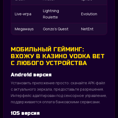
Lightning
Live-игра
Evolution
Roulette
Megaways
Gonzo's Quest
NetEnt
МОБИЛЬНЫЙ ГЕЙМИНГ:
ВХОЖУ В КАЗИНО VODKA BET
С ЛЮБОГО УСТРОЙСТВА
Android версия
Установить приложение просто: скачайте APK-файл
с актуального зеркала, предоставьте разрешения.
Интерфейс адаптирован под сенсорное управление,
поддерживается оплата банковскими сервисами.
iOS версия