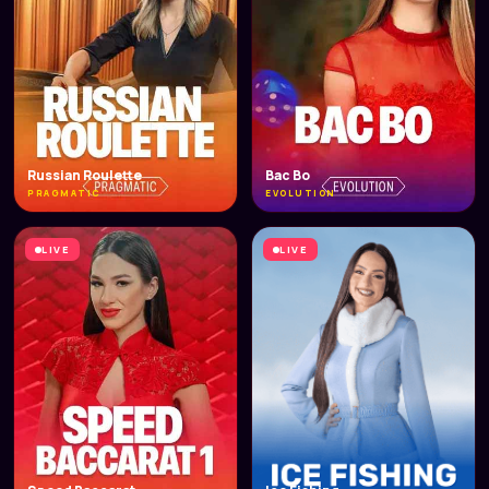
Russian Roulette
Bac Bo
PRAGMATIC
EVOLUTION
LIVE
LIVE