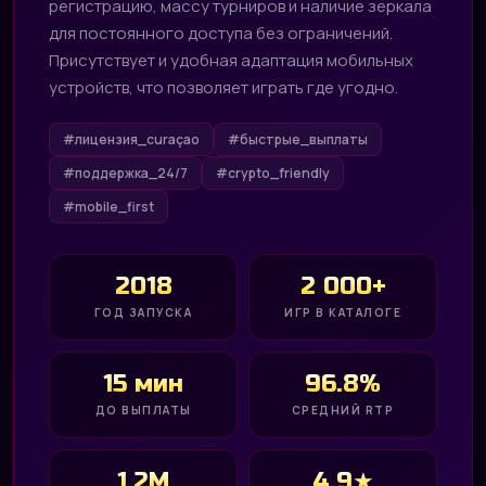
регистрацию, массу турниров и наличие зеркала
для постоянного доступа без ограничений.
Присутствует и удобная адаптация мобильных
устройств, что позволяет играть где угодно.
#лицензия_curaçao
#быстрые_выплаты
#поддержка_24/7
#crypto_friendly
#mobile_first
2018
2 000+
ГОД ЗАПУСКА
ИГР В КАТАЛОГЕ
15 мин
96.8%
ДО ВЫПЛАТЫ
СРЕДНИЙ RTP
1.2M
4.9★