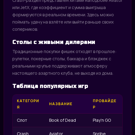
Crash-раздел представлен хитами наподобие Aviator
или JetX, где коэффициент и сумма выигрыша
формируются в реальном времени. Здесь можно
поймать удачу на взлёте или выйти раньше своих
соперников.
Столы с живыми дилерами
Традиционные покупки фишек отходят в прошлое:
рулетки, покерные столы, баккара и блэкджек с
реальными крупье поддерживают атмосферу
настоящего азартного клуба, не выходя из дома.
Таблица популярных игр
КАТЕГОРИ
ПРОВАЙДЕ
НАЗВАНИЕ
Я
Р
Слот
Book of Dead
Play'n GO
Crash
Aviator
Spribe