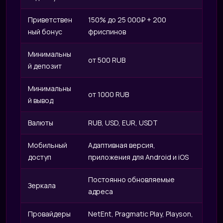
Приветствен
150% до 25 000₽ + 200
ный бонус
фриспинов
OD
Минимальны
от 500 RUB
й депозит
Минимальны
от 1000 RUB
й вывод
Валюты
RUB, USD, EUR, USDT
Мобильный
Адаптивная версия,
доступ
приложения для Android и iOS
Постоянно обновляемые
Зеркала
адреса
Провайдеры
NetEnt, Pragmatic Play, Playson,