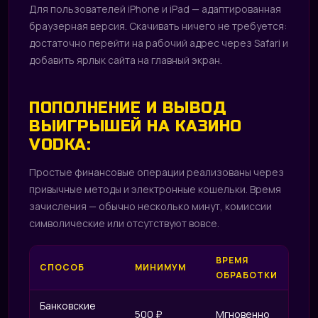
Для пользователей iPhone и iPad — адаптированная
браузерная версия. Скачивать ничего не требуется:
достаточно перейти на рабочий адрес через Safari и
добавить ярлык сайта на главный экран.
ПОПОЛНЕНИЕ И ВЫВОД
ВЫИГРЫШЕЙ НА КАЗИНО
VODKA:
Простые финансовые операции реализованы через
привычные методы и электронные кошельки. Время
зачисления — обычно несколько минут, комиссии
символические или отсутствуют вовсе.
ВРЕМЯ
СПОСОБ
МИНИМУМ
ОБРАБОТКИ
Банковские
500 ₽
Мгновенно