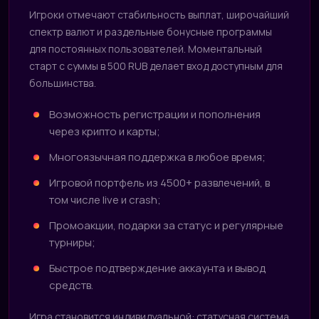
Игроки отмечают стабильность выплат, широчайший
спектр валют и раздельные бонусные программы
для постоянных пользователей. Моментальный
старт с суммы в 500 RUB делает вход доступным для
большинства.
Возможность регистрации и пополнения
через крипто и карты;
Многоязычная поддержка в любое время;
Игровой портфель из 4500+ развлечений, в
том числе live и crash;
Промоакции, подарки за статус и регулярные
турниры;
Быстрое подтверждение аккаунта и вывод
средств.
Игра становится индивидуальной: статусная система