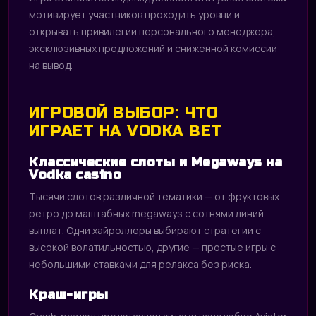
мотивирует участников проходить уровни и
открывать привилегии персонального менеджера,
эксклюзивных предложений и сниженной комиссии
на вывод.
ИГРОВОЙ ВЫБОР: ЧТО
ИГРАЕТ НА VODKA BET
Классические слоты и Megaways на
Vodka casino
Тысячи слотов различной тематики — от фруктовых
ретро до маштабных megaways с сотнями линий
выплат. Одни хайроллеры выбирают стратегии с
высокой волатильностью, другие — простые игры с
небольшими ставками для релакса без риска.
Краш-игры