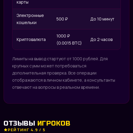
карты
Электронные
500 ₽
До 10 минут
кошельки
1000 ₽
Криптовалюта
До 2 часов
(0.0015 BTC)
Лимиты на вывод стартуют от 1000 рублей. Для
крупных сумм может потребоваться
дополнительная проверка. Все операции
отображаются в личном кабинете, а консультанты
отвечают на вопросы в реальном времени.
ОТЗЫВЫ
ИГРОКОВ
РЕЙТИНГ 4.9 / 5