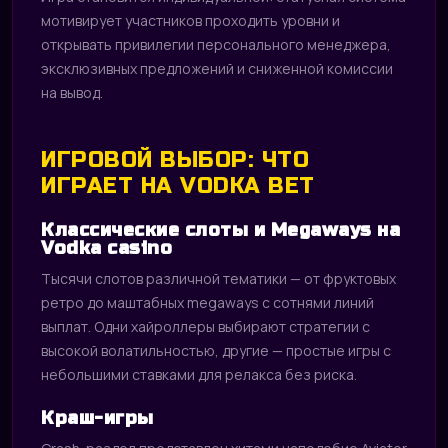
мотивирует участников проходить уровни и
открывать привилегии персонального менеджера,
эксклюзивных предложений и сниженной комиссии
на вывод.
ИГРОВОЙ ВЫБОР: ЧТО
ИГРАЕТ НА VODKA BET
Классические слоты и Megaways на
Vodka casino
Тысячи слотов различной тематики — от фруктовых
ретро до маштабных megaways с сотнями линий
выплат. Одни хайроллеры выбирают стратегии с
высокой волатильностью, другие — простые игры с
небольшими ставками для релакса без риска.
Краш-игры