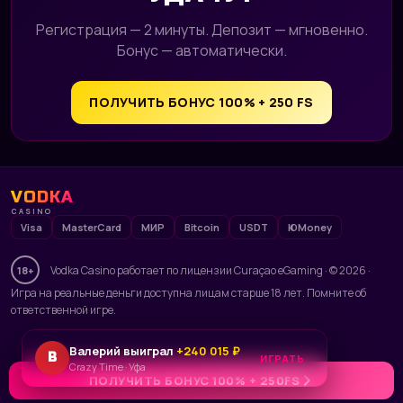
Регистрация — 2 минуты. Депозит — мгновенно.
Бонус — автоматически.
ПОЛУЧИТЬ БОНУС 100% + 250 FS
VODKA
CASINO
Visa
MasterCard
МИР
Bitcoin
USDT
ЮMoney
Vodka Casino работает по лицензии Curaçao eGaming · © 2026 ·
18+
Игра на реальные деньги доступна лицам старше 18 лет. Помните об
ответственной игре.
Валерий выиграл
+240 015 ₽
В
ИГРАТЬ
Crazy Time · Уфа
ПОЛУЧИТЬ БОНУС 100% + 250FS