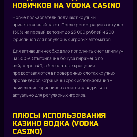
НОВИЧКОВ НА VODKA CASINO
Новые пользователи получают крупный
приветственный пакет. После регистрации доступно
150% на первый депозит до 25 000 рублей и 200
фриспинов для популярных игровых автоматов.
Для активации необходимо пополнить счет минимум
на 500 ₽. Отыгрывание бонуса выражено во
вейджере x40, а бесплатные вращения
предоставляются в проверенных слотах крупных
провайдеров. Ограничен срок использования –
зачисление фриспинов делится на 4 дня, что
актуально для регулярных игроков.
ПЛЮСЫ ИСПОЛЬЗОВАНИЯ
КАЗИНО ВОДКА (VODKA
CASINO)