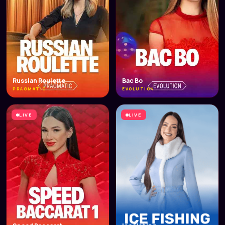
Russian Roulette
Bac Bo
PRAGMATIC
EVOLUTION
LIVE
LIVE