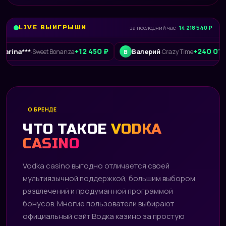
LIVE ВЫИГРЫШИ
за последний час ·
14 218 540 ₽
+12 450 ₽
+240 015 ₽
*
Валерий
·
Sweet Bonanza
·
Crazy Time
В
L
О БРЕНДЕ
ЧТО ТАКОЕ
VODKA
CASINO
Vodka casino выгодно отличается своей
мультиязычной поддержкой, большим выбором
развлечений и продуманной программой
бонусов. Многие пользователи выбирают
официальный сайт Водка казино за простую