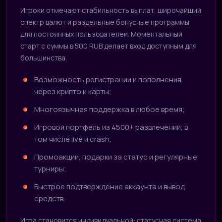
Игроки отмечают стабильность выплат, широчайший
спектр валют и раздельные бонусные программы
для постоянных пользователей. Моментальный
старт с суммы в 500 RUB делает вход доступным для
большинства.
Возможность регистрации и пополнения
через крипто и карты;
Многоязычная поддержка в любое время;
Игровой портфель из 4500+ развлечений, в
том числе live и crash;
Промоакции, подарки за статус и регулярные
турниры;
Быстрое подтверждение аккаунта и вывод
средств.
Игра становится индивидуальной: статусная система