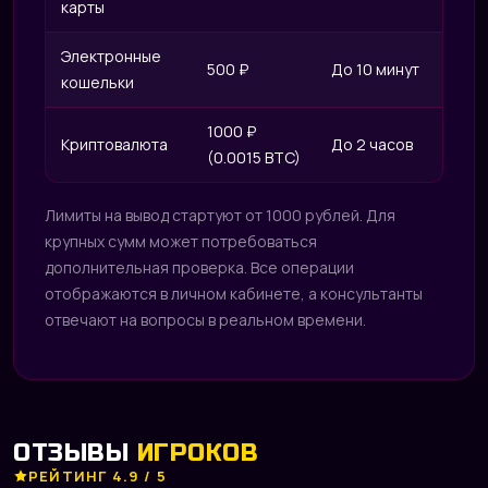
карты
Электронные
500 ₽
До 10 минут
кошельки
1000 ₽
Криптовалюта
До 2 часов
(0.0015 BTC)
Лимиты на вывод стартуют от 1000 рублей. Для
крупных сумм может потребоваться
дополнительная проверка. Все операции
отображаются в личном кабинете, а консультанты
отвечают на вопросы в реальном времени.
ОТЗЫВЫ
ИГРОКОВ
РЕЙТИНГ 4.9 / 5