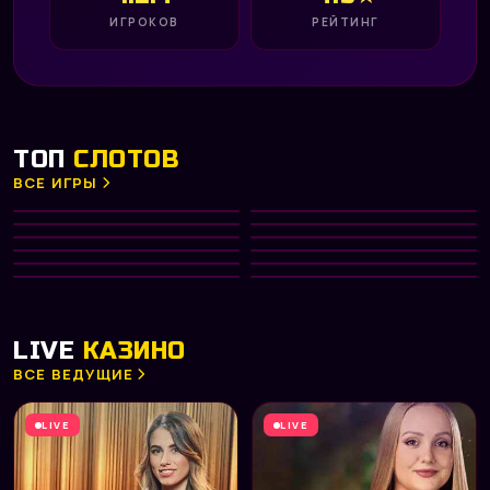
ИГРОКОВ
РЕЙТИНГ
ТОП
СЛОТОВ
ВСЕ ИГРЫ
Gates of Olympus 1000
Big Bass Bonanza
HOT
Diamond of Jungle
Aztec Clusters
NEW
PRAGMATIC PLAY
PRAGMATIC PLAY
Divine Divas
Dreamshock
TOP
NETENT
PRAGMATIC PLAY
Hot Fruit
Phoenix Rising
NEW
PLAY’N GO
NETENT
Fruit Machine
Capymania Yellow
HOT
MICROGAMING
PLAY’N GO
Big Win x25
Fab Farm
MICROGAMING
PRAGMATIC PLAY
NETENT
PLAY’N GO
LIVE
КАЗИНО
ВСЕ ВЕДУЩИЕ
LIVE
LIVE