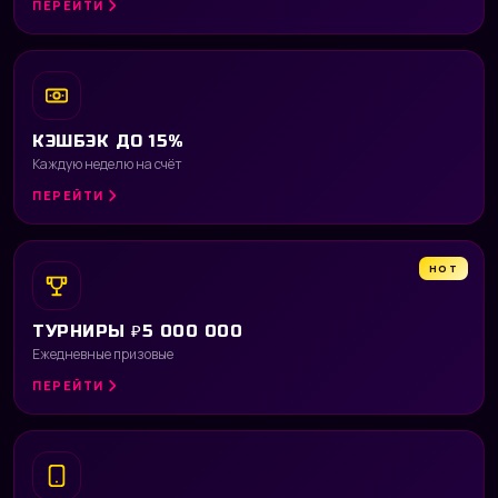
ПЕРЕЙТИ
КЭШБЭК ДО 15%
Каждую неделю на счёт
ПЕРЕЙТИ
HOT
ТУРНИРЫ ₽5 000 000
Ежедневные призовые
ПЕРЕЙТИ