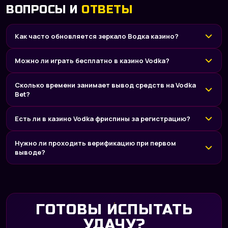
ВОПРОСЫ И
ОТВЕТЫ
Как часто обновляется зеркало Водка казино?
Можно ли играть бесплатно в казино Vodka?
Сколько времени занимает вывод средств на Vodka
Bet?
Есть ли в казино Vodka фриспины за регистрацию?
Нужно ли проходить верификацию при первом
выводе?
ГОТОВЫ ИСПЫТАТЬ
УДАЧУ?