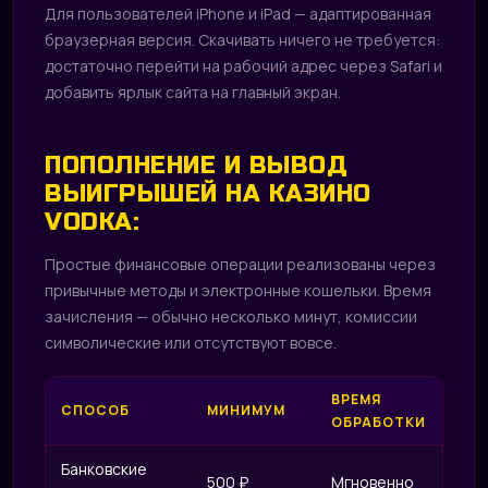
Для пользователей iPhone и iPad — адаптированная
браузерная версия. Скачивать ничего не требуется:
достаточно перейти на рабочий адрес через Safari и
добавить ярлык сайта на главный экран.
ПОПОЛНЕНИЕ И ВЫВОД
ВЫИГРЫШЕЙ НА КАЗИНО
VODKA:
Простые финансовые операции реализованы через
привычные методы и электронные кошельки. Время
зачисления — обычно несколько минут, комиссии
символические или отсутствуют вовсе.
ВРЕМЯ
СПОСОБ
МИНИМУМ
ОБРАБОТКИ
Банковские
500 ₽
Мгновенно