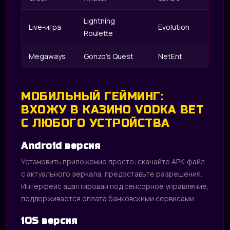
Lightning
Live-игра
Evolution
Roulette
Megaways
Gonzo's Quest
NetEnt
МОБИЛЬНЫЙ ГЕЙМИНГ:
ВХОЖУ В КАЗИНО VODKA BET
С ЛЮБОГО УСТРОЙСТВА
Android версия
Установить приложение просто: скачайте APK-файл
с актуального зеркала, предоставьте разрешения.
Интерфейс адаптирован под сенсорное управление,
поддерживается оплата банковскими сервисами.
iOS версия