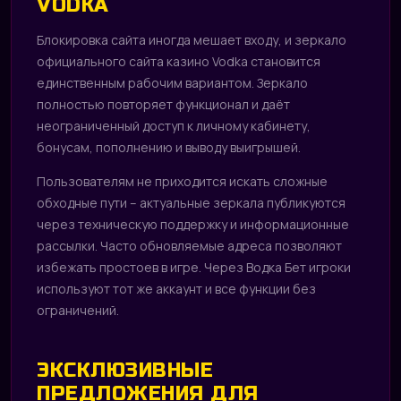
VODKA
Блокировка сайта иногда мешает входу, и зеркало
официального сайта казино Vodka становится
единственным рабочим вариантом. Зеркало
полностью повторяет функционал и даёт
неограниченный доступ к личному кабинету,
бонусам, пополнению и выводу выигрышей.
Пользователям не приходится искать сложные
обходные пути – актуальные зеркала публикуются
через техническую поддержку и информационные
рассылки. Часто обновляемые адреса позволяют
избежать простоев в игре. Через Водка Бет игроки
используют тот же аккаунт и все функции без
ограничений.
ЭКСКЛЮЗИВНЫЕ
ПРЕДЛОЖЕНИЯ ДЛЯ