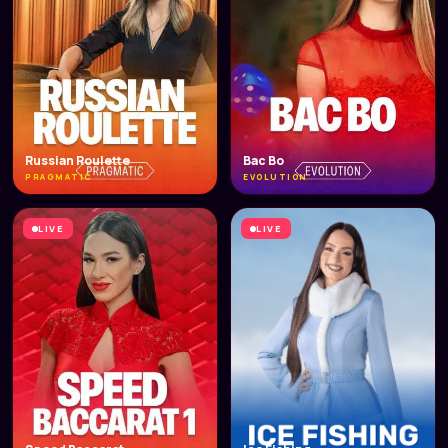
Russian Roulette
Bac Bo
PRAGMATIC
EVOLUTION
LIVE
LIVE