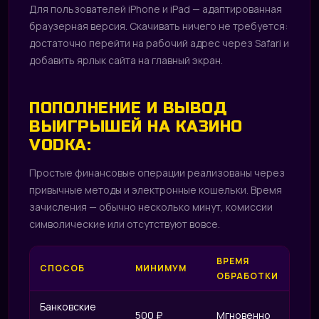
Для пользователей iPhone и iPad — адаптированная
браузерная версия. Скачивать ничего не требуется:
достаточно перейти на рабочий адрес через Safari и
добавить ярлык сайта на главный экран.
ПОПОЛНЕНИЕ И ВЫВОД
ВЫИГРЫШЕЙ НА КАЗИНО
VODKA:
Простые финансовые операции реализованы через
привычные методы и электронные кошельки. Время
зачисления — обычно несколько минут, комиссии
символические или отсутствуют вовсе.
ВРЕМЯ
СПОСОБ
МИНИМУМ
ОБРАБОТКИ
Банковские
500 ₽
Мгновенно