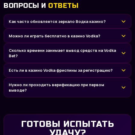
ВОПРОСЫ И
ОТВЕТЫ
Как часто обновляется зеркало Водка казино?
Можно ли играть бесплатно в казино Vodka?
Сколько времени занимает вывод средств на Vodka
Bet?
Есть ли в казино Vodka фриспины за регистрацию?
Нужно ли проходить верификацию при первом
выводе?
ГОТОВЫ ИСПЫТАТЬ
УДАЧУ?