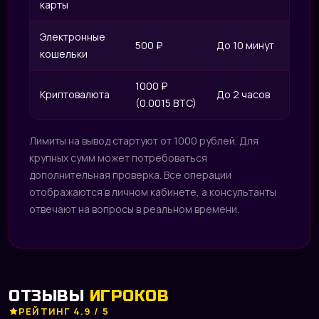
карты
Электронные
500 ₽
До 10 минут
кошельки
1000 ₽
Криптовалюта
До 2 часов
(0.0015 BTC)
Лимиты на вывод стартуют от 1000 рублей. Для
крупных сумм может потребоваться
дополнительная проверка. Все операции
отображаются в личном кабинете, а консультанты
отвечают на вопросы в реальном времени.
ОТЗЫВЫ
ИГРОКОВ
РЕЙТИНГ 4.9 / 5