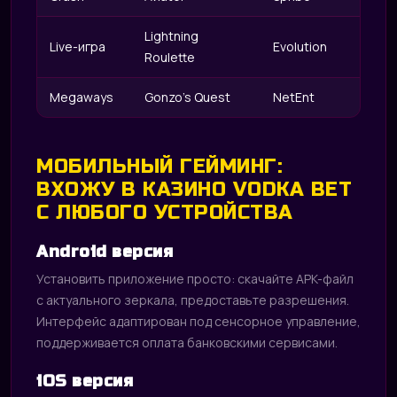
Lightning
Live-игра
Evolution
Roulette
Megaways
Gonzo's Quest
NetEnt
МОБИЛЬНЫЙ ГЕЙМИНГ:
ВХОЖУ В КАЗИНО VODKA BET
С ЛЮБОГО УСТРОЙСТВА
Android версия
Установить приложение просто: скачайте APK-файл
с актуального зеркала, предоставьте разрешения.
Интерфейс адаптирован под сенсорное управление,
поддерживается оплата банковскими сервисами.
iOS версия