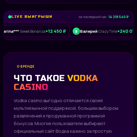
LIVE ВЫИГРЫШИ
за последний час ·
14 218 540 ₽
+12 450 ₽
+240 015 ₽
*
Валерий
·
Sweet Bonanza
·
Crazy Time
В
L
О БРЕНДЕ
ЧТО ТАКОЕ
VODKA
CASINO
Vodka casino выгодно отличается своей
мультиязычной поддержкой, большим выбором
развлечений и продуманной программой
бонусов. Многие пользователи выбирают
официальный сайт Водка казино за простую